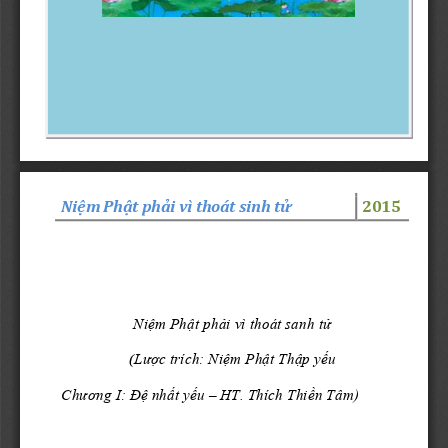
Ni
ệ
m Ph
ậ
t 
p
h
ả
i
vì thoá
t
sinh t
ử
2015
Niệm Phật phải vì thoát sanh tử
(
Lược trích: Niệm Phật Thập yếu
Chương I: Đệ nhất yếu
–
HT. Thích Thiền Tâm)