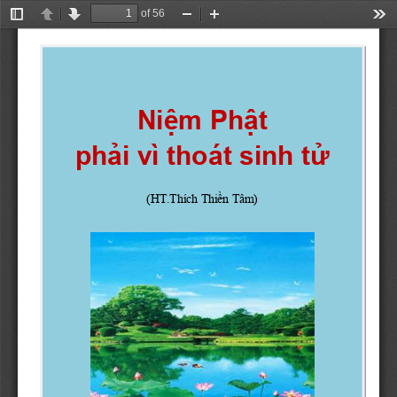
of 56
Toggle
Previous
Next
Zoom
Zoom
Too
Sidebar
Out
In
Niệm Phật 
phải vì thoát sinh tử
(HT.Thích Thiền Tâm)