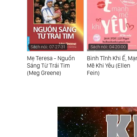
:31
Sách nói: 04:20:00
Sách nói: 13:58:34
 Nguồn
Bình Tĩnh Khi Ế, Mạnh
Bát Nhã Tâm Kinh
 Tim
Mẽ Khi Yêu (Ellen
Osho (Osho)
)
Fein)