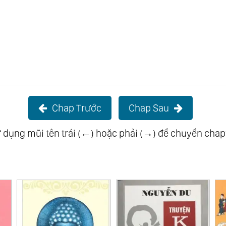
Chap Trước
Chap Sau
 dụng mũi tên trái (←) hoặc phải (→) để chuyển chap