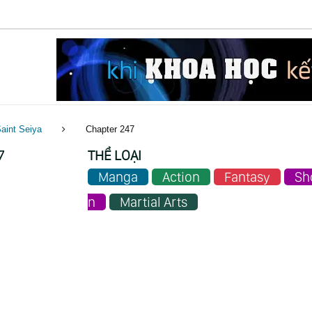
aint Seiya
Chapter 247
7
THỂ LOẠI
Manga
Action
Fantasy
Sh
n
Martial Arts