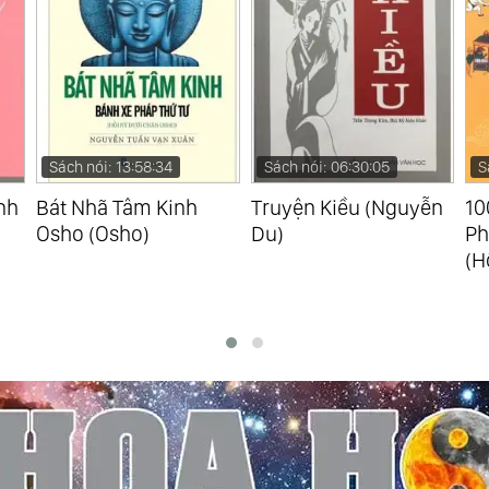
Sách nói: 06:30:05
Sách nói: 04:13:44
S
Truyện Kiều (Nguyễn
100 Điều Nên Biết Về
Kh
Du)
Phong Tục Việt Nam
Hà
(Hồng Minh)
Ch
Nh