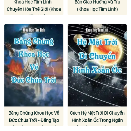
Khoa Học Tâm Linh -
Bản Giao Hưởng Vũ Trụ
Chuyển Hóa Thế Giới (Khoa
(Khoa Học Tâm Linh)
Học Tâm Linh)
Bằng Chứng Khoa Học Về
Cách Hệ Mặt Trời Di Chuyển
Đức Chúa Trời - Đấng Tạo
Hình Xoắn Ốc Trong Ngân
Hóa (Khoa Học Tâm Linh)
Hà Milky Way (Khoa Học