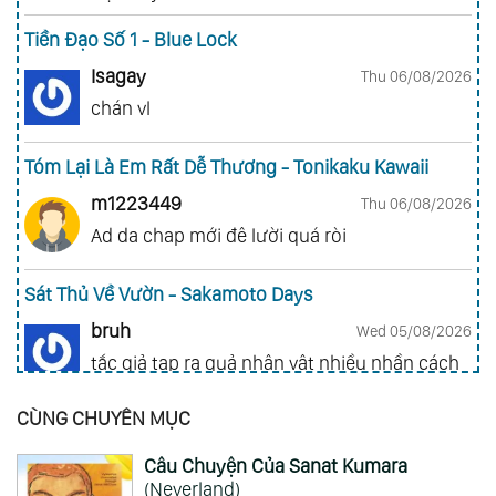
Tiền Đạo Số 1 - Blue Lock
Isagay
Thu 06/08/2026
chán vl
Tóm Lại Là Em Rất Dễ Thương - Tonikaku Kawaii
m1223449
Thu 06/08/2026
Ad da chap mới đê lười quá ròi
Sát Thủ Về Vườn - Sakamoto Days
bruh
Wed 05/08/2026
tắc giả tạp ra quả nhân vật nhiều nhần cách
nhiều chức năng vl
CÙNG CHUYÊN MỤC
Gia Đình Điệp Viên - Spy X Family
Câu Chuyện Của Sanat Kumara
ai hỏi 123
Wed 05/08/2026
(Neverland)