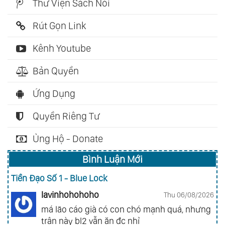
Thư Viện Sách Nói
Rút Gọn Link
Kênh Youtube
Bản Quyền
Ứng Dụng
Quyền Riêng Tư
Ủng Hộ - Donate
Bình Luận Mới
Tiền Đạo Số 1 - Blue Lock
lavinhohohoho
Thu 06/08/2026
má lão cáo già có con chó mạnh quá, nhưng
trận này bl2 vẫn ăn đc nhỉ