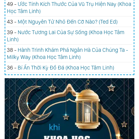
49 -
Ước Tính Kích Thước Của Vũ Trụ Hiện Nay (Khoa
Học Tâm Linh)
43 -
Một Nguyên Tử Nhỏ Đến Cỡ Nào? (Ted Ed)
39 -
Nước Tương Lai Của Sự Sống (Khoa Học Tâm
Linh)
38 -
Hành Trình Khám Phá Ngân Hà Của Chúng Ta -
Milky Way (Khoa Học Tâm Linh)
36 -
Bí Ẩn Thời Kỳ Đồ Đá (Khoa Học Tâm Linh)