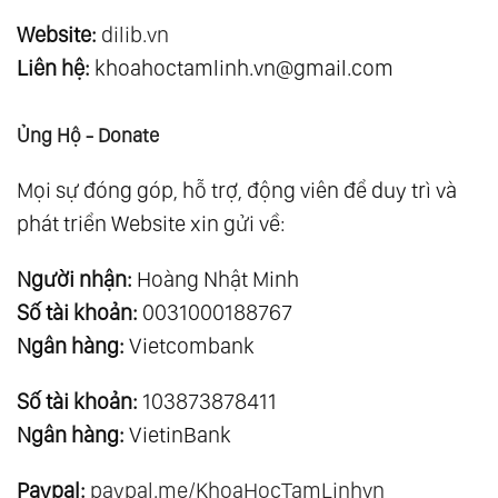
Website:
dilib.vn
Liên hệ:
khoahoctamlinh.vn@gmail.com
Ủng Hộ - Donate
Mọi sự đóng góp, hỗ trợ, động viên để duy trì và
phát triển Website xin gửi về:
Người nhận:
Hoàng Nhật Minh
Số tài khoản:
0031000188767
Ngân hàng:
Vietcombank
Số tài khoản:
103873878411
Ngân hàng:
VietinBank
Paypal:
paypal.me/KhoaHocTamLinhvn