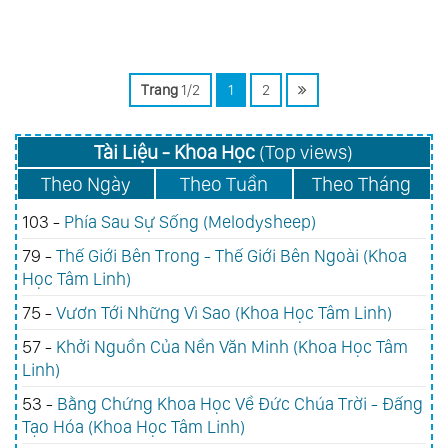
Tâm Linh)
Trang
1/2
1
2
Tài Liệu - Khoa Học
(Top views)
Theo Ngày
Theo Tuần
Theo Tháng
103 -
Phía Sau Sự Sống (Melodysheep)
79 -
Thế Giới Bên Trong - Thế Giới Bên Ngoài (Khoa
Học Tâm Linh)
75 -
Vươn Tới Những Vì Sao (Khoa Học Tâm Linh)
57 -
Khởi Nguồn Của Nền Văn Minh (Khoa Học Tâm
Linh)
53 -
Bằng Chứng Khoa Học Về Đức Chúa Trời - Đấng
Tạo Hóa (Khoa Học Tâm Linh)