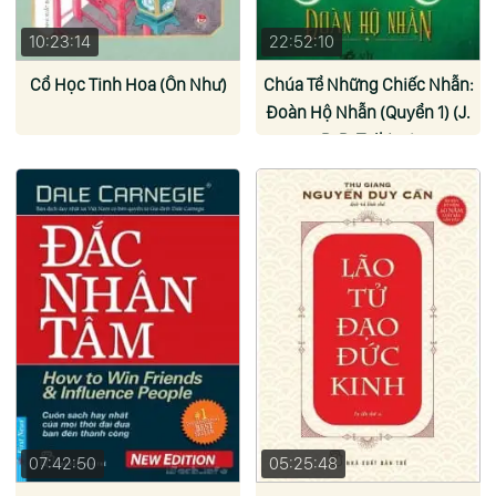
10:23:14
22:52:10
Cổ Học Tinh Hoa (Ôn Như)
Chúa Tể Những Chiếc Nhẫn:
Đoàn Hộ Nhẫn (Quyển 1) (J.
R. R. Tolkien)
07:42:50
05:25:48