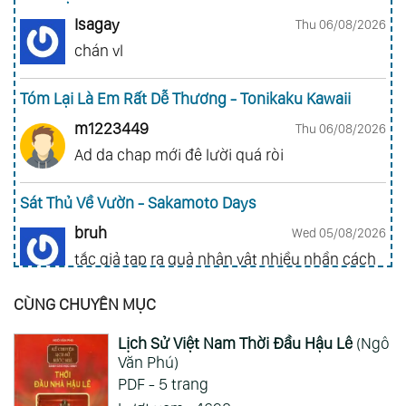
Isagay
Thu 06/08/2026
chán vl
Tóm Lại Là Em Rất Dễ Thương - Tonikaku Kawaii
m1223449
Thu 06/08/2026
Ad da chap mới đê lười quá ròi
Sát Thủ Về Vườn - Sakamoto Days
bruh
Wed 05/08/2026
tắc giả tạp ra quả nhân vật nhiều nhần cách
nhiều chức năng vl
CÙNG CHUYÊN MỤC
Gia Đình Điệp Viên - Spy X Family
Lịch Sử Việt Nam Thời Đầu Hậu Lê
(Ngô
ai hỏi 123
Wed 05/08/2026
Văn Phú)
Mong 1 ngày shop ra 2 chap
PDF - 5 trang