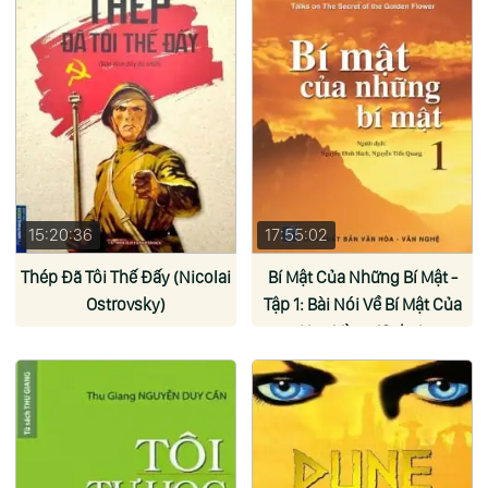
15:20:36
17:55:02
Thép Đã Tôi Thế Đấy (Nicolai
Bí Mật Của Những Bí Mật -
Ostrovsky)
Tập 1: Bài Nói Về Bí Mật Của
Hoa Vàng (Osho)