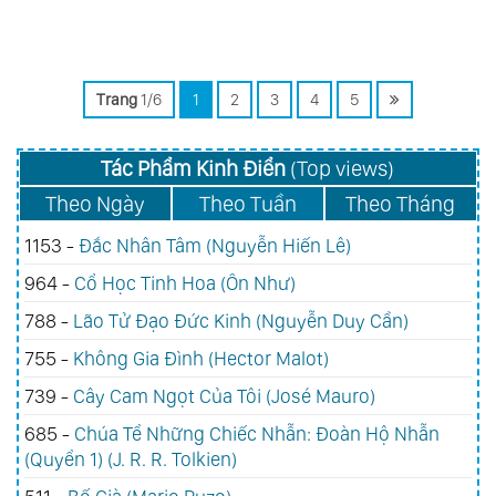
Trang
1/6
1
2
3
4
5
Tác Phẩm Kinh Điển
(Top views)
Theo Ngày
Theo Tuần
Theo Tháng
1153 -
Đắc Nhân Tâm (Nguyễn Hiến Lê)
964 -
Cổ Học Tinh Hoa (Ôn Như)
788 -
Lão Tử Đạo Đức Kinh (Nguyễn Duy Cần)
755 -
Không Gia Đình (Hector Malot)
739 -
Cây Cam Ngọt Của Tôi (José Mauro)
685 -
Chúa Tể Những Chiếc Nhẫn: Đoàn Hộ Nhẫn
(Quyển 1) (J. R. R. Tolkien)