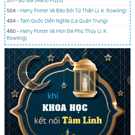
511 -
Bố Già (Mario Puzo)
504 -
Harry Potter Và Bảo Bối Tử Thần (J. K. Rowling)
494 -
Tam Quốc Diễn Nghĩa (La Quán Trung)
480 -
Harry Potter Và Hòn Đá Phù Thủy (J. K.
Rowling)