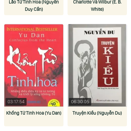
Lão Tử Tinh Hoa (Nguyễn
Charlotte Và Wilbur (E. B.
Duy Cần)
White)
03:17:54
06:30:05
Khổng Tử Tinh Hoa (Yu Dan)
Truyện Kiều (Nguyễn Du)