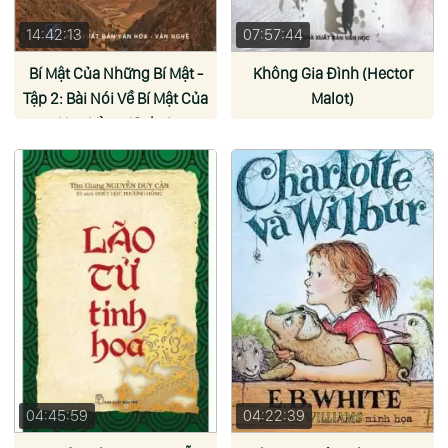
14:42:13
07:57:44
Bí Mật Của Những Bí Mật -
Không Gia Đình (Hector
Tập 2: Bài Nói Về Bí Mật Của
Malot)
Hoa Vàng (Osho)
04:45:59
04:22:39