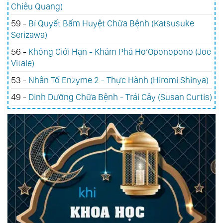
Chiêu Quang)
59 -
Bí Quyết Bấm Huyệt Chữa Bệnh (Katsusuke
Serizawa)
56 -
Không Giới Hạn - Khám Phá Ho’Oponopono (Joe
Vitale)
53 -
Nhân Tố Enzyme 2 - Thực Hành (Hiromi Shinya)
49 -
Dinh Dưỡng Chữa Bệnh - Trái Cây (Susan Curtis)