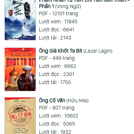
ai hỏi 123
Wed 05/08/2026
Phần 1
(Vong Ngữ)
Mong 1 ngày shop ra 2 chap
PDF - 12101 trang
Lượt xem : 11845
Xem Thêm
Lượt đọc : 6641
Lượt tải : 2143
Ông Già Khốt Ta Bít
(Lazar Lagin)
PDF - 449 trang
Lượt xem : 6662
Lượt đọc : 2301
Lượt tải : 1750
Ông Cố Vấn
(Hữu Mai)
PDF - 807 trang
Lượt xem : 10602
Lượt đọc : 5065
Lượt tải : 1932