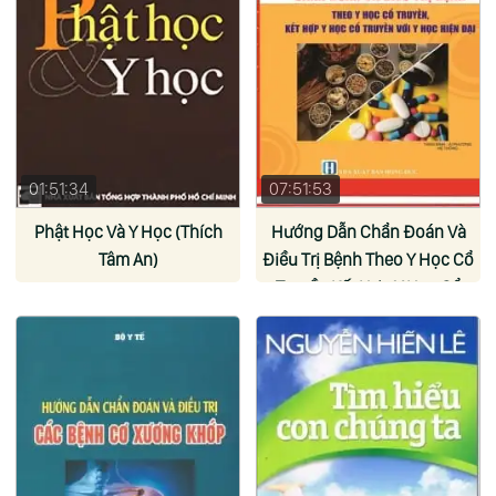
01:51:34
07:51:53
Phật Học Và Y Học (Thích
Hướng Dẫn Chẩn Đoán Và
Tâm An)
Điều Trị Bệnh Theo Y Học Cổ
Truyền Kết Hợp Y Học Cổ
Truyền Với Y Học Hiện Đại
(Nhiều Tác Giả)