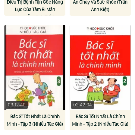
Điều Trị Bệnh Tận Gốc Năng
Ăn Chay Và Sức Khỏe (Trần
Lực Của Tâm Bi Mẫn
Anh Kiệt)
(Nguyễn Minh Tiến)
03:12:40
02:42:04
Bác Sĩ Tốt Nhất Là Chính
Bác Sĩ Tốt Nhất Là Chính
Mình - Tập 3 (Nhiều Tác Giả)
Mình - Tập 2 (Nhiều Tác Giả)