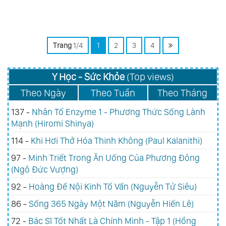
Trang
1/4
1
2
3
4
Y Học - Sức Khỏe
(Top views)
Theo Ngày
Theo Tuần
Theo Tháng
137 -
Nhân Tố Enzyme 1 - Phương Thức Sống Lành
Mạnh (Hiromi Shinya)
114 -
Khi Hơi Thở Hóa Thinh Không (Paul Kalanithi)
97 -
Minh Triết Trong Ăn Uống Của Phương Đông
(Ngô Đức Vượng)
92 -
Hoàng Đế Nội Kinh Tố Vấn (Nguyễn Tử Siêu)
86 -
Sống 365 Ngày Một Năm (Nguyễn Hiến Lê)
72 -
Bác Sĩ Tốt Nhất Là Chính Mình - Tập 1 (Hồng