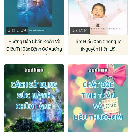
08:50:09
06:17:14
Hướng Dẫn Chẩn Đoán Và
Tìm Hiểu Con Chúng Ta
Điều Trị Các Bệnh Cơ Xương
(Nguyễn Hiến Lê)
Khớp (Bộ Y Tế)