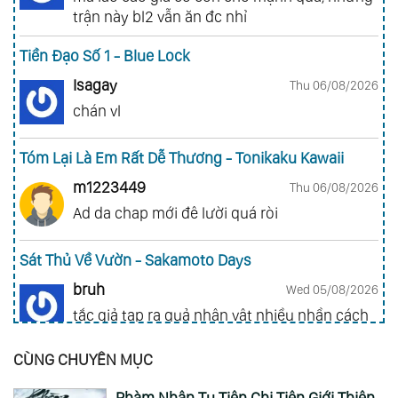
trận này bl2 vẫn ăn đc nhỉ
Tiền Đạo Số 1 - Blue Lock
Isagay
Thu 06/08/2026
chán vl
Tóm Lại Là Em Rất Dễ Thương - Tonikaku Kawaii
m1223449
Thu 06/08/2026
Ad da chap mới đê lười quá ròi
Sát Thủ Về Vườn - Sakamoto Days
bruh
Wed 05/08/2026
tắc giả tạp ra quả nhân vật nhiều nhần cách
nhiều chức năng vl
CÙNG CHUYÊN MỤC
Gia Đình Điệp Viên - Spy X Family
Phàm Nhân Tu Tiên Chi Tiên Giới Thiên -