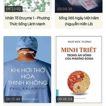
06:23:02
03:04:39
Nhân Tố Enzyme 1 - Phương
Sống 365 Ngày Một Năm
Thức Sống Lành Mạnh
(Nguyễn Hiến Lê)
(Hiromi Shinya)
06:12:44
09:46:54