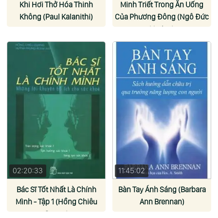
Khi Hơi Thở Hóa Thinh
Minh Triết Trong Ăn Uống
Không (Paul Kalanithi)
Của Phương Đông (Ngô Đức
Vượng)
02:20:33
11:45:02
Bác Sĩ Tốt Nhất Là Chính
Bàn Tay Ánh Sáng (Barbara
Mình - Tập 1 (Hồng Chiêu
Ann Brennan)
Quang)