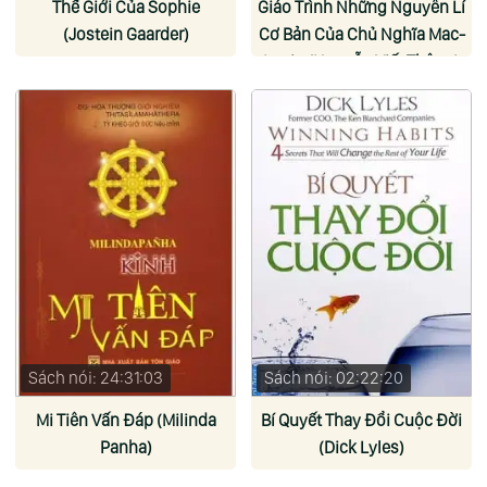
Thế Giới Của Sophie
Giáo Trình Những Nguyên Lí
(Jostein Gaarder)
Cơ Bản Của Chủ Nghĩa Mac-
Lenin (Nguyễn Viết Thông)
Sách nói: 24:31:03
Sách nói: 02:22:20
Mi Tiên Vấn Đáp (Milinda
Bí Quyết Thay Đổi Cuộc Đời
Panha)
(Dick Lyles)