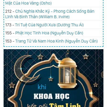
Mật Của Hoa Vàng (Osho)
212 -
Chủ Nghĩa Khắc Kỷ - Phong Cách Sống Bản
Lĩnh Và Bình Thản (William B. Irvine)
173 -
Trí Tuệ Của Người Xưa (Dương Thu Ái)
155 -
Phật Học Tinh Hoa (Nguyễn Duy Cần)
153 -
Trang Tử Và Nam Hoa Kinh (Nguyễn Duy Cần)