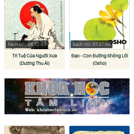
Sách nói: 04:22:43
Sách nói: 07:27:59
Trí Tuệ Của Người Xưa
Đạo - Con Đường Không Lối
(Dương Thu Ái)
(Osho)