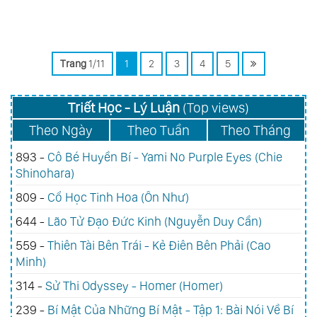
Trang
1/11
1
2
3
4
5
Triết Học - Lý Luận
(Top views)
Theo Ngày
Theo Tuần
Theo Tháng
893 -
Cô Bé Huyền Bí - Yami No Purple Eyes (Chie
Shinohara)
809 -
Cổ Học Tinh Hoa (Ôn Như)
644 -
Lão Tử Đạo Đức Kinh (Nguyễn Duy Cần)
559 -
Thiên Tài Bên Trái - Kẻ Điên Bên Phải (Cao
Minh)
314 -
Sử Thi Odyssey - Homer (Homer)
239 -
Bí Mật Của Những Bí Mật - Tập 1: Bài Nói Về Bí