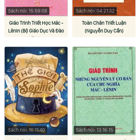
Sách nói: 15:59:08
Sách nói: 04:21:32
Giáo Trình Triết Học Mác -
Toàn Chân Triết Luận
Lênin (Bộ Giáo Dục Và Đào
(Nguyễn Duy Cần)
Tạo)
Sách nói: 16:11:40
Sách nói: 13:16:15