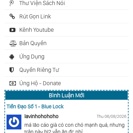
Thư Viện Sách Nói
Rút Gọn Link
Kênh Youtube
Bản Quyền
Ứng Dụng
Quyền Riêng Tư
Ủng Hộ - Donate
Bình Luận Mới
Tiền Đạo Số 1 - Blue Lock
lavinhohohoho
Thu 06/08/2026
má lão cáo già có con chó mạnh quá, nhưng
trận này bl2 vẫn ăn đc nhỉ