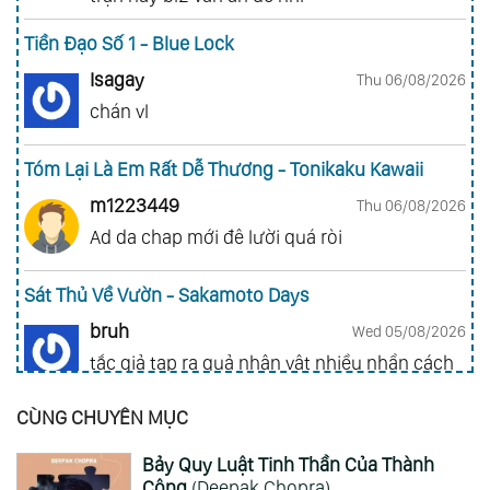
Tiền Đạo Số 1 - Blue Lock
Isagay
Thu 06/08/2026
chán vl
Tóm Lại Là Em Rất Dễ Thương - Tonikaku Kawaii
m1223449
Thu 06/08/2026
Ad da chap mới đê lười quá ròi
Sát Thủ Về Vườn - Sakamoto Days
bruh
Wed 05/08/2026
tắc giả tạp ra quả nhân vật nhiều nhần cách
nhiều chức năng vl
CÙNG CHUYÊN MỤC
Gia Đình Điệp Viên - Spy X Family
Bảy Quy Luật Tinh Thần Của Thành
ai hỏi 123
Wed 05/08/2026
Công
(Deepak Chopra)