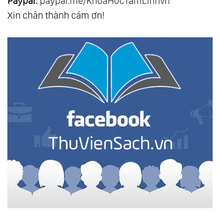
Paypal:
paypal.me/KhoaHocTamLinhvn
Xin chân thành cám ơn!