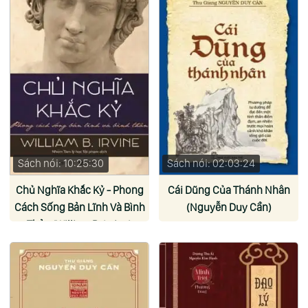
Sách nói: 10:25:30
Sách nói: 02:03:24
Chủ Nghĩa Khắc Kỷ - Phong
Cái Dũng Của Thánh Nhân
Cách Sống Bản Lĩnh Và Bình
(Nguyễn Duy Cần)
Thản (William B. Irvine)