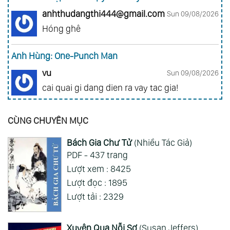
anhthudangthi444@gmail.com
Sun 09/08/2026
Hóng ghê
Anh Hùng: One-Punch Man
vu
Sun 09/08/2026
cai quai gi dang dien ra vay tac gia!
Đảo Hải Tặc - One Piece
CÙNG CHUYÊN MỤC
nhuquynh013ag@gmail.com
Sun 09/08/2026
Bách Gia Chư Tử
(Nhiều Tác Giả)
Nhớ quá nhớ,nhiều lúc muốn côi mà không
PDF - 437 trang
xem được phải xem rivew, giờ có cái app này
Lượt xem : 8425
đọc sướng ghê
Lượt đọc : 1895
Xem Thêm
Lượt tải : 2329
Xuyên Qua Nỗi Sợ
(Susan Jeffers)