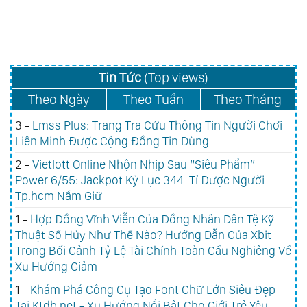
Hướng Dẫn Của Xbit Trong
Bối Cảnh Tỷ Lệ Tài Chính
Toàn Cầu Nghiêng Về Xu
Hướng Giảm
Tin Tức
(Top views)
Theo Ngày
Theo Tuần
Theo Tháng
3 -
Lmss Plus: Trang Tra Cứu Thông Tin Người Chơi
Liên Minh Được Cộng Đồng Tin Dùng
2 -
Vietlott Online Nhộn Nhịp Sau “Siêu Phẩm”
Power 6/55: Jackpot Kỷ Lục 344 Tỉ Được Người
Tp.hcm Nắm Giữ
1 -
Hợp Đồng Vĩnh Viễn Của Đồng Nhân Dân Tệ Kỹ
Thuật Số Hủy Như Thế Nào? Hướng Dẫn Của Xbit
Trong Bối Cảnh Tỷ Lệ Tài Chính Toàn Cầu Nghiêng Về
Xu Hướng Giảm
1 -
Khám Phá Công Cụ Tạo Font Chữ Lớn Siêu Đẹp
Tại Ktdb.net - Xu Hướng Nổi Bật Cho Giới Trẻ Yêu