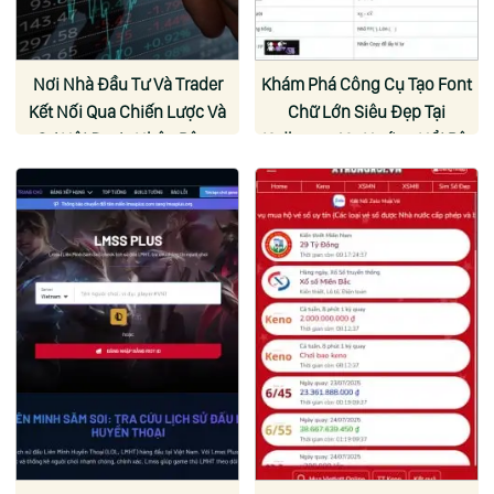
Nơi Nhà Đầu Tư Và Trader
Khám Phá Công Cụ Tạo Font
Kết Nối Qua Chiến Lược Và
Chữ Lớn Siêu Đẹp Tại
Cơ Hội Được Nhân Rộng
Ktdb.net - Xu Hướng Nổi Bật
Cho Giới Trẻ Yêu Thích Sự
Khác Biệt