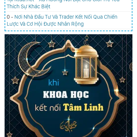
Thích Sự Khác Biệt
0 -
Nơi Nhà Đầu Tư Và Trader Kết Nối Qua Chiến
Lược Và Cơ Hội Được Nhân Rộng