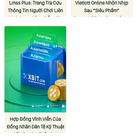
Lmss Plus: Trang Tra Cứu
Vietlott Online Nhộn Nhịp
Thông Tin Người Chơi Liên
Sau “Siêu Phẩm”
Minh Được Cộng Đồng Tin
Power 6/55: Jackpot Kỷ Lục
Dùng
344 Tỉ Được Người Tp.hcm
Nắm Giữ
Hợp Đồng Vĩnh Viễn Của
Đồng Nhân Dân Tệ Kỹ Thuật
Số Hủy Như Thế Nào?