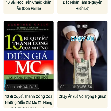
10 Bài Học Trên Chiếc Khăn
Đắc Nhân Tâm (Nguyễn
Ăn (Don Failla)
Hiến Lê)
Sách nói: 04:13:16
Sách nói: 06:56:54
10 Bí Quyết Thành Công Của
Chạy Án (Lê Vũ Trọng Nghĩa)
Những Diễn Giả Mc Tài Năng
Nhất Thế Giới (Carmine