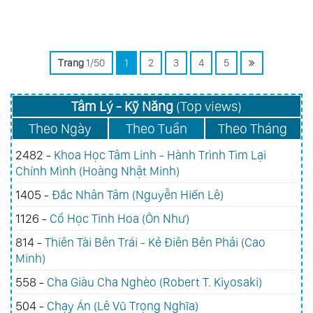
Trang
1/50
1
2
3
4
5
Tâm Lý - Kỹ Năng
(Top views)
Theo Ngày
Theo Tuần
Theo Tháng
2482 -
Khoa Học Tâm Linh - Hành Trình Tìm Lại
Chính Mình (Hoàng Nhật Minh)
1405 -
Đắc Nhân Tâm (Nguyễn Hiến Lê)
1126 -
Cổ Học Tinh Hoa (Ôn Như)
814 -
Thiên Tài Bên Trái - Kẻ Điên Bên Phải (Cao
Minh)
558 -
Cha Giàu Cha Nghèo (Robert T. Kiyosaki)
504 -
Chạy Án (Lê Vũ Trọng Nghĩa)