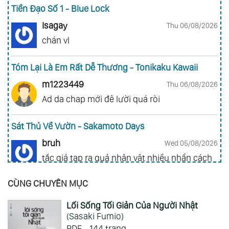
Tiền Đạo Số 1 - Blue Lock
Isagay
Thu 06/08/2026
chán vl
Tóm Lại Là Em Rất Dễ Thương - Tonikaku Kawaii
m1223449
Thu 06/08/2026
Ad da chap mới đê lười quá ròi
Sát Thủ Về Vườn - Sakamoto Days
bruh
Wed 05/08/2026
tắc giả tạp ra quả nhân vật nhiều nhần cách
nhiều chức năng vl
CÙNG CHUYÊN MỤC
Gia Đình Điệp Viên - Spy X Family
Lối Sống Tối Giản Của Người Nhật
ai hỏi 123
Wed 05/08/2026
(Sasaki Fumio)
Mong 1 ngày shop ra 2 chap
PDF - 144 trang