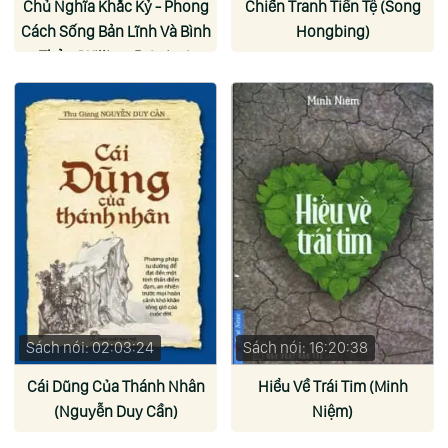
Chủ Nghĩa Khắc Kỷ - Phong
Chiến Tranh Tiền Tệ (Song
Cách Sống Bản Lĩnh Và Bình
Hongbing)
Thản (William B. Irvine)
Sách nói: 02:03:24
Sách nói: 16:20:38
Cái Dũng Của Thánh Nhân
Hiểu Về Trái Tim (Minh
(Nguyễn Duy Cần)
Niệm)