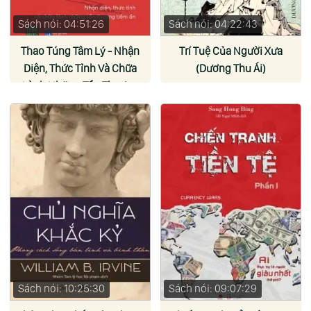
Sách nói: 04:51:26
Sách nói: 04:22:43
Thao Túng Tâm Lý - Nhận
Trí Tuệ Của Người Xưa
Diện, Thức Tỉnh Và Chữa
(Dương Thu Ái)
Lành Những Tổn Thương
Tiềm Ẩn (Shannon Thomas)
Sách nói: 10:25:30
Sách nói: 09:07:29