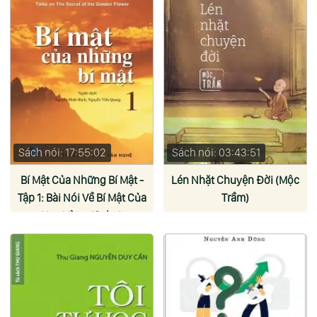
Sách nói: 17:55:02
Sách nói: 03:43:51
Bí Mật Của Những Bí Mật -
Lén Nhặt Chuyện Đời (Mộc
Tập 1: Bài Nói Về Bí Mật Của
Trầm)
Hoa Vàng (Osho)