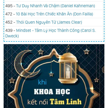
495 -
Tư Duy Nhanh Và Chậm (Daniel Kahneman)
472 -
10 Bài Học Trên Chiếc Khăn Ăn (Don Failla)
452 -
Thói Quen Nguyên Tử (James Clear)
439 -
Mindset - Tâm Lý Học Thành Công (Carol S.
Dweck)