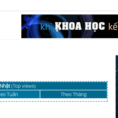
Nhật
(Top views)
eo Tuần
Theo Tháng