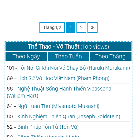
Grover)
Trang
1/2
1
2
Thể Thao - Võ Thuật
(Top views)
Theo Ngày
Theo Tuần
Theo Tháng
101 -
Tôi Nói Gì Khi Nói Về Chạy Bộ (Haruki Murakami)
69 -
Lịch Sử Võ Học Việt Nam (Phạm Phong)
66 -
Nghệ Thuật Sống Hành Thiền Vipassana
(William Hart)
64 -
Ngũ Luân Thư (Miyamoto Musashi)
60 -
Kinh Nghiệm Thiền Quán (Joseph Goldstein)
52 -
Binh Pháp Tôn Tử (Tôn Vũ)