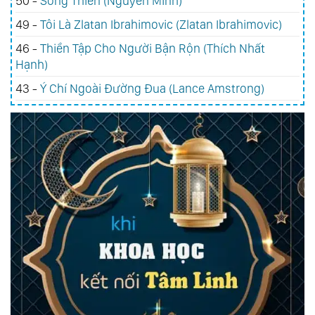
50 -
Sống Thiền (Nguyên Minh)
49 -
Tôi Là Zlatan Ibrahimovic (Zlatan Ibrahimovic)
46 -
Thiền Tập Cho Người Bận Rộn (Thích Nhất
Hạnh)
43 -
Ý Chí Ngoài Đường Đua (Lance Amstrong)