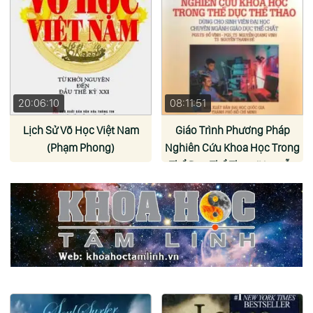
20:06:10
08:11:51
Lịch Sử Võ Học Việt Nam
Giáo Trình Phương Pháp
(Phạm Phong)
Nghiên Cứu Khoa Học Trong
Thể Dục Thể Thao (Nguyễn
Tiên Tiến)