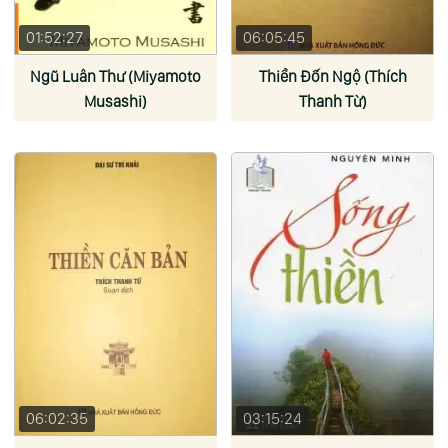
01:52:27
06:05:45
Ngũ Luân Thư (Miyamoto
Thiền Đốn Ngộ (Thích
Musashi)
Thanh Từ)
06:02:35
03:15:24