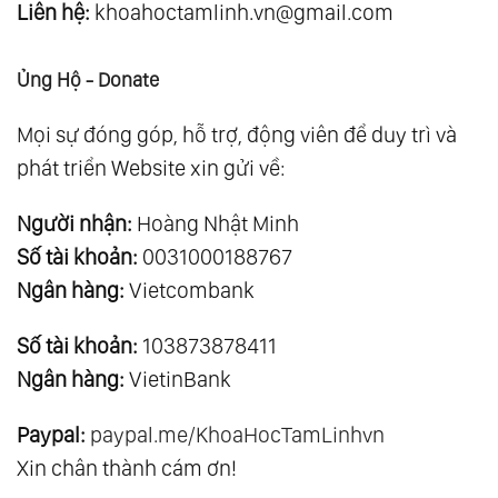
Liên hệ:
khoahoctamlinh.vn@gmail.com
Ủng Hộ - Donate
Mọi sự đóng góp, hỗ trợ, động viên để duy trì và
phát triển Website xin gửi về:
Người nhận:
Hoàng Nhật Minh
Số tài khoản:
0031000188767
Ngân hàng:
Vietcombank
Số tài khoản:
103873878411
Ngân hàng:
VietinBank
Paypal:
paypal.me/KhoaHocTamLinhvn
Xin chân thành cám ơn!