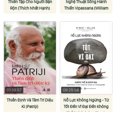
Thiền Tập Cho Người Bận
Nghệ Thuật Sống Hành
Rộn (Thích Nhất Hạnh)
Thiền Vipassana (William
Hart)
01:39:57
09:25:58
Thiền Định Và Tâm Trí Diệu
Nỗ Lực Không Ngừng - Từ
Kì (Patriji)
Tốt Đến Vĩ Đại Đến Không
Thể Bị Đánh Bại (Tim S.