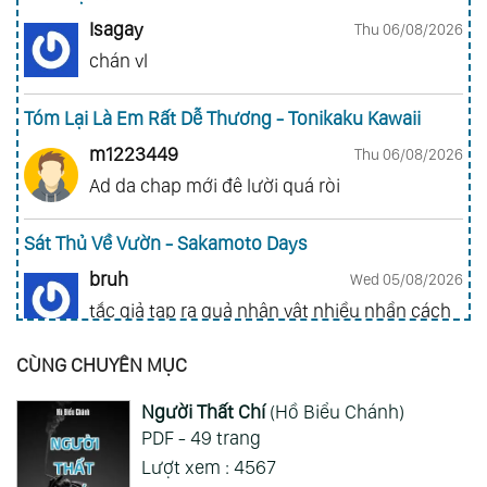
Isagay
Thu 06/08/2026
chán vl
Tóm Lại Là Em Rất Dễ Thương - Tonikaku Kawaii
m1223449
Thu 06/08/2026
Ad da chap mới đê lười quá ròi
Sát Thủ Về Vườn - Sakamoto Days
bruh
Wed 05/08/2026
tắc giả tạp ra quả nhân vật nhiều nhần cách
nhiều chức năng vl
CÙNG CHUYÊN MỤC
Gia Đình Điệp Viên - Spy X Family
Người Thất Chí
(Hồ Biểu Chánh)
ai hỏi 123
Wed 05/08/2026
PDF - 49 trang
Mong 1 ngày shop ra 2 chap
Lượt xem : 4567