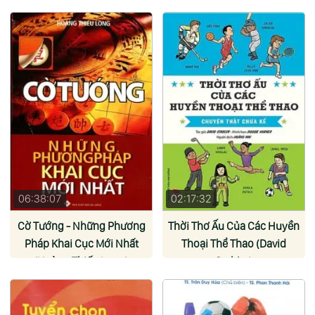
06:38:07
02:17:32
Cờ Tướng - Những Phương
Thời Thơ Ấu Của Các Huyền
Pháp Khai Cục Mới Nhất
Thoại Thể Thao (David
(Hoàng Thiếu Long)
Stabler)