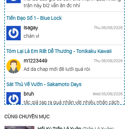
trận này bl2 vẫn ăn đc nhỉ
Tiền Đạo Số 1 - Blue Lock
Isagay
Thu 06/08/2026
chán vl
Tóm Lại Là Em Rất Dễ Thương - Tonikaku Kawaii
m1223449
Thu 06/08/2026
Ad da chap mới đê lười quá ròi
Sát Thủ Về Vườn - Sakamoto Days
bruh
Wed 05/08/2026
tắc giả tạp ra quả nhân vật nhiều nhần cách
nhiều chức năng vl
CÙNG CHUYÊN MỤC
Gia Đình Điệp Viên - Spy X Family
Hồi Ký Trần Lệ Xuân
(Trần Lệ Xuân)