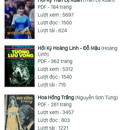
ai hỏi 123
Wed 05/08/2026
PDF - 184 trang
Mong 1 ngày shop ra 2 chap
Lượt xem : 5697
Lượt đọc : 1500
Xem Thêm
Lượt tải : 624
Hồi Ký Hoàng Linh - Đỗ Mậu
(Hoàng
Linh)
PDF - 362 trang
Lượt xem : 5312
Lượt đọc : 1540
Lượt tải : 715
Hoa Hồng Trắng
(Nguyễn Sơn Tùng)
PDF - 261 trang
Lượt xem : 3457
Lượt đọc : 803
Lượt tải : 1221