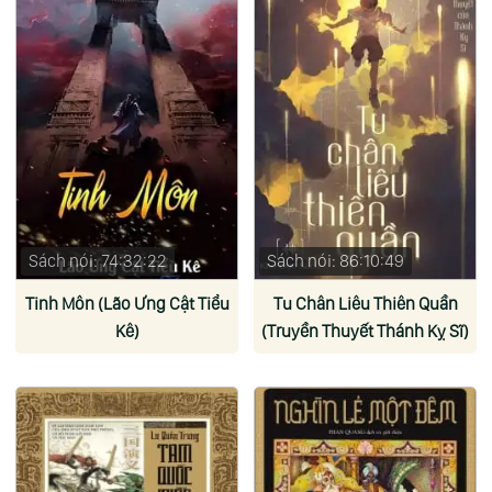
Sách nói: 74:32:22
Sách nói: 86:10:49
Tinh Môn (Lão Ưng Cật Tiểu
Tu Chân Liêu Thiên Quần
Kê)
(Truyền Thuyết Thánh Kỵ Sĩ)