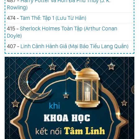
487 -
Harry Potter Và Hòn Đá Phù Thủy (J. K.
Rowling)
474 -
Tam Thể: Tập 1 (Lưu Từ Hân)
415 -
Sherlock Holmes Toàn Tập (Arthur Conan
Doyle)
407 -
Linh Cảnh Hành Giả (Mại Báo Tiểu Lang Quân)