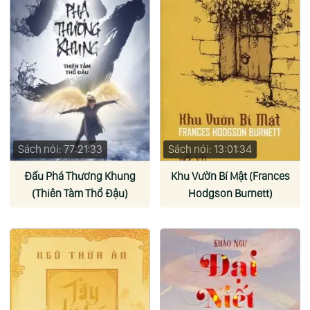
Sách nói: 77:21:33
Sách nói: 13:01:34
Đấu Phá Thương Khung
Khu Vườn Bí Mật (Frances
(Thiên Tàm Thổ Đậu)
Hodgson Burnett)