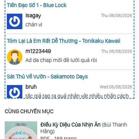
Tiền Đạo Số 1 - Blue Lock
Isagay
Thu 06/08/2026
chán vl
Tóm Lại Là Em Rất Dễ Thương - Tonikaku Kawaii
m1223449
Thu 06/08/2026
Ad da chap mới đê lười quá ròi
Sát Thủ Về Vườn - Sakamoto Days
bruh
Wed 05/08/2026
tắc giả tạp ra quả nhân vật nhiều nhần cách
nhiều chức năng vl
CÙNG CHUYÊN MỤC
Gia Đình Điệp Viên - Spy X Family
Điều Kỳ Diệu Của Nhịn Ăn
(Bùi Thanh
ai hỏi 123
Wed 05/08/2026
Hằng)
Mong 1 ngày shop ra 2 chap
PDF - 188 trang