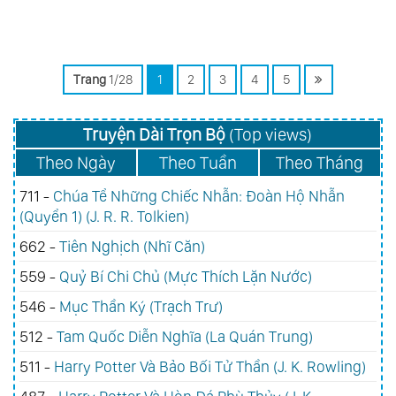
Trang
1/28
1
2
3
4
5
Truyện Dài Trọn Bộ
(Top views)
Theo Ngày
Theo Tuần
Theo Tháng
711 -
Chúa Tể Những Chiếc Nhẫn: Đoàn Hộ Nhẫn
(Quyển 1) (J. R. R. Tolkien)
662 -
Tiên Nghịch (Nhĩ Căn)
559 -
Quỷ Bí Chi Chủ (Mực Thích Lặn Nước)
546 -
Mục Thần Ký (Trạch Trư)
512 -
Tam Quốc Diễn Nghĩa (La Quán Trung)
511 -
Harry Potter Và Bảo Bối Tử Thần (J. K. Rowling)