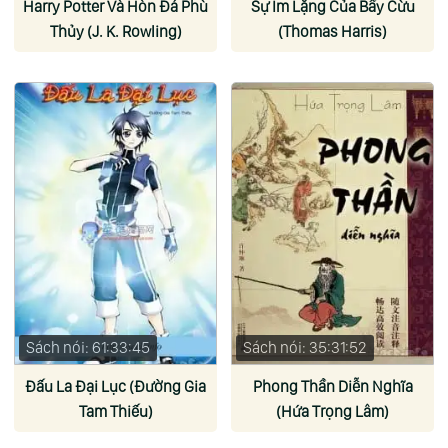
Harry Potter Và Hòn Đá Phù
Sự Im Lặng Của Bầy Cừu
Thủy (J. K. Rowling)
(Thomas Harris)
Sách nói: 61:33:45
Sách nói: 35:31:52
Đấu La Đại Lục (Đường Gia
Phong Thần Diễn Nghĩa
Tam Thiếu)
(Hứa Trọng Lâm)