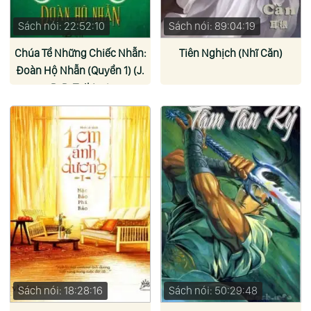
Sách nói: 22:52:10
Sách nói: 89:04:19
Chúa Tể Những Chiếc Nhẫn:
Tiên Nghịch (Nhĩ Căn)
Đoàn Hộ Nhẫn (Quyển 1) (J.
R. R. Tolkien)
Sách nói: 18:28:16
Sách nói: 50:29:48