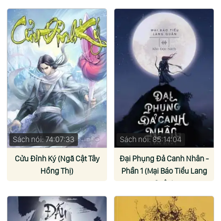
Sách nói: 74:07:33
Sách nói: 85:14:04
Cửu Đỉnh Ký (Ngã Cật Tây
Đại Phụng Đả Canh Nhân -
Hồng Thị)
Phần 1 (Mại Báo Tiểu Lang
Quân)