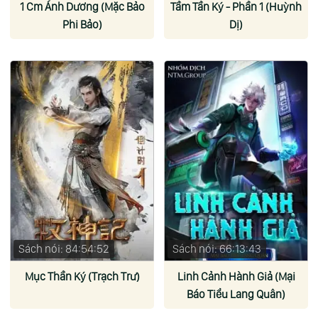
1 Cm Ánh Dương (Mặc Bảo
Tầm Tần Ký - Phần 1 (Huỳnh
Phi Bảo)
Dị)
Sách nói: 84:54:52
Sách nói: 66:13:43
Mục Thần Ký (Trạch Trư)
Linh Cảnh Hành Giả (Mại
Báo Tiểu Lang Quân)