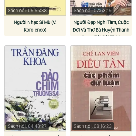
Sách nói: 05:55:38
Sách nói: 07:53:15
Người Nhạc Sĩ Mù (V.
Người Đẹp Nghi Tàm, Cuộc
Korolenco)
Đời Và Thơ Bà Huyện Thanh
Quan (Bùi Bội Tỉnh)
Sách nói: 04:48:27
Sách nói: 08:16:23