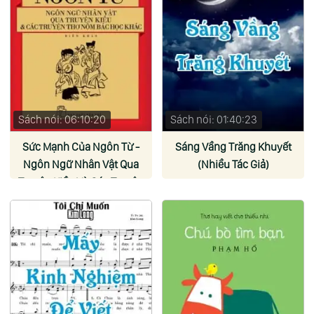
Sách nói: 06:10:20
Sách nói: 01:40:23
Sức Mạnh Của Ngôn Từ -
Sáng Vầng Trăng Khuyết
Ngôn Ngữ Nhân Vật Qua
(Nhiều Tác Giả)
Truyện Kiều Và Các Truyện
Thơ Nôm Bác Học Khác (Lê
Thị Hồng Minh)