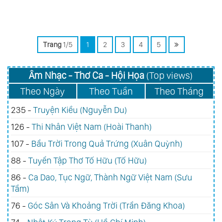
Trang
1/5
1
2
3
4
5
Âm Nhạc - Thơ Ca - Hội Họa
(Top views)
Theo Ngày
Theo Tuần
Theo Tháng
235 -
Truyện Kiều (Nguyễn Du)
126 -
Thi Nhân Việt Nam (Hoài Thanh)
107 -
Bầu Trời Trong Quả Trứng (Xuân Quỳnh)
88 -
Tuyển Tập Thơ Tố Hữu (Tố Hữu)
86 -
Ca Dao, Tục Ngữ, Thành Ngữ Việt Nam (Sưu
Tầm)
76 -
Góc Sân Và Khoảng Trời (Trần Đăng Khoa)