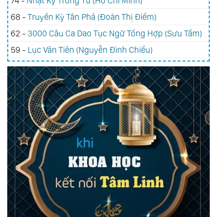
74 -
Nhật Ký Trong Tù (Hồ Chí Minh)
68 -
Truyền Kỳ Tân Phả (Đoàn Thị Điểm)
62 -
3000 Câu Ca Dao Tục Ngữ Tổng Hợp (Sưu Tầm)
59 -
Lục Vân Tiên (Nguyễn Đình Chiểu)