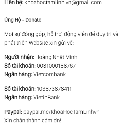
Liên hệ:
khoahoctamlinh.vn@gmail.com
Ủng Hộ - Donate
Mọi sự đóng góp, hỗ trợ, động viên để duy trì và
phát triển Website xin gửi về:
Người nhận:
Hoàng Nhật Minh
Số tài khoản:
0031000188767
Ngân hàng:
Vietcombank
Số tài khoản:
103873878411
Ngân hàng:
VietinBank
Paypal:
paypal.me/KhoaHocTamLinhvn
Xin chân thành cám ơn!