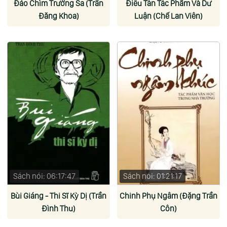
Đảo Chìm Trường Sa (Trần
Điêu Tàn Tác Phẩm Và Dư
Đăng Khoa)
Luận (Chế Lan Viên)
Sách nói: 06:17:47
Sách nói: 01:21:17
Bùi Giáng - Thi Sĩ Kỳ Dị (Trần
Chinh Phụ Ngâm (Đặng Trần
Đình Thu)
Côn)