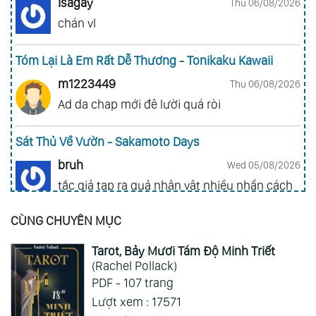
Isagay
Thu 06/08/2026
chán vl
Tóm Lại Là Em Rất Dễ Thương - Tonikaku Kawaii
m1223449
Thu 06/08/2026
Ad da chap mới đê lười quá ròi
Sát Thủ Về Vườn - Sakamoto Days
bruh
Wed 05/08/2026
tắc giả tạp ra quả nhân vật nhiều nhần cách
nhiều chức năng vl
CÙNG CHUYÊN MỤC
Gia Đình Điệp Viên - Spy X Family
Tarot, Bảy Mươi Tám Độ Minh Triết
ai hỏi 123
Wed 05/08/2026
(Rachel Pollack)
Mong 1 ngày shop ra 2 chap
PDF - 107 trang
Lượt xem : 17571
Xem Thêm