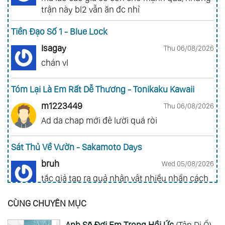
trận này bl2 vẫn ăn đc nhỉ
Tiền Đạo Số 1 - Blue Lock
Isagay
Thu 06/08/2026
chán vl
Tóm Lại Là Em Rất Dễ Thương - Tonikaku Kawaii
m1223449
Thu 06/08/2026
Ad da chap mới đê lười quá ròi
Sát Thủ Về Vườn - Sakamoto Days
bruh
Wed 05/08/2026
tắc giả tạp ra quả nhân vật nhiều nhần cách
nhiều chức năng vl
CÙNG CHUYÊN MỤC
Gia Đình Điệp Viên - Spy X Family
Anh Sẽ Đợi Em Trong Hồi Ức
(Tân Di Ổ)