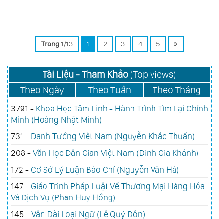
Trang
1/13
1
2
3
4
5
Tài Liệu - Tham Khảo
(Top views)
Theo Ngày
Theo Tuần
Theo Tháng
3791 -
Khoa Học Tâm Linh - Hành Trình Tìm Lại Chính
Mình (Hoàng Nhật Minh)
731 -
Danh Tướng Việt Nam (Nguyễn Khắc Thuần)
208 -
Văn Học Dân Gian Việt Nam (Đinh Gia Khánh)
172 -
Cơ Sở Lý Luận Báo Chí (Nguyễn Văn Hà)
147 -
Giáo Trình Pháp Luật Về Thương Mại Hàng Hóa
Và Dịch Vụ (Phan Huy Hồng)
145 -
Vân Đài Loại Ngữ (Lê Quý Đôn)