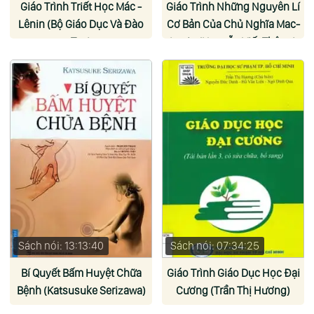
Giáo Trình Triết Học Mác -
Giáo Trình Những Nguyên Lí
Lênin (Bộ Giáo Dục Và Đào
Cơ Bản Của Chủ Nghĩa Mac-
Tạo)
Lenin (Nguyễn Viết Thông)
Sách nói: 13:13:40
Sách nói: 07:34:25
Bí Quyết Bấm Huyệt Chữa
Giáo Trình Giáo Dục Học Đại
Bệnh (Katsusuke Serizawa)
Cương (Trần Thị Hương)