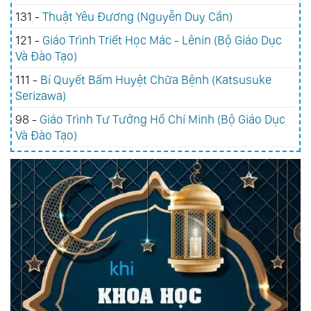
131 -
Thuật Yêu Đương (Nguyễn Duy Cần)
121 -
Giáo Trình Triết Học Mác - Lênin (Bộ Giáo Dục
Và Đào Tạo)
111 -
Bí Quyết Bấm Huyệt Chữa Bệnh (Katsusuke
Serizawa)
98 -
Giáo Trình Tư Tưởng Hồ Chí Minh (Bộ Giáo Dục
Và Đào Tạo)