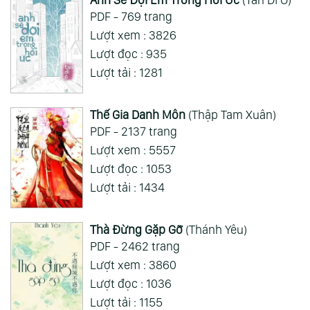
ai hỏi 123
Wed 05/08/2026
PDF - 769 trang
Mong 1 ngày shop ra 2 chap
Lượt xem : 3826
Lượt đọc : 935
Xem Thêm
Lượt tải : 1281
Thế Gia Danh Môn
(Thập Tam Xuân)
PDF - 2137 trang
Lượt xem : 5557
Lượt đọc : 1053
Lượt tải : 1434
Thà Đừng Gặp Gỡ
(Thánh Yêu)
PDF - 2462 trang
Lượt xem : 3860
Lượt đọc : 1036
Lượt tải : 1155