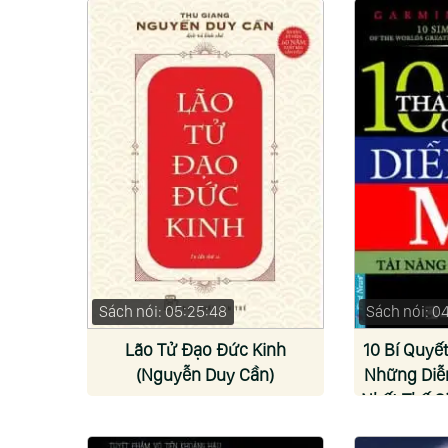
Sách nói: 05:25:48
Sách nói: 04
Lão Tử Đạo Đức Kinh
10 Bí Quyế
(Nguyễn Duy Cần)
Những Diễn
Nhất Thế Gi