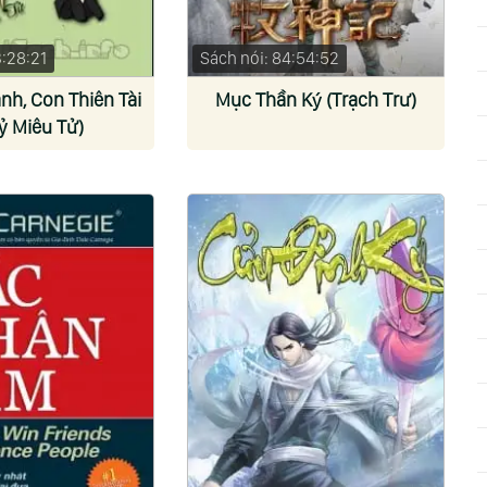
3:28:21
Sách nói: 84:54:52
h, Con Thiên Tài
Mục Thần Ký (Trạch Trư)
ỷ Miêu Tử)