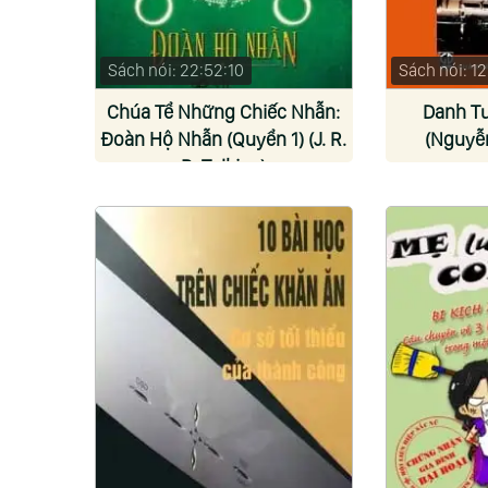
Sách nói: 22:52:10
Sách nói: 1
Chúa Tể Những Chiếc Nhẫn:
Danh T
Đoàn Hộ Nhẫn (Quyển 1) (J. R.
(Nguyễ
R. Tolkien)