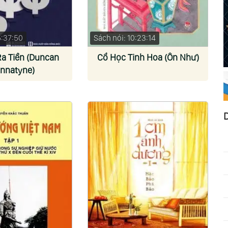
5:37:50
Sách nói: 10:23:14
Ra Tiền (Duncan
Cổ Học Tinh Hoa (Ôn Như)
nnatyne)