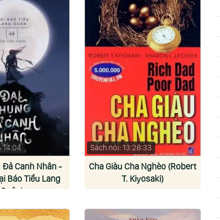
5:14:04
Sách nói: 13:28:33
 Đả Canh Nhân -
Cha Giàu Cha Nghèo (Robert
ại Báo Tiểu Lang
T. Kiyosaki)
Quân)