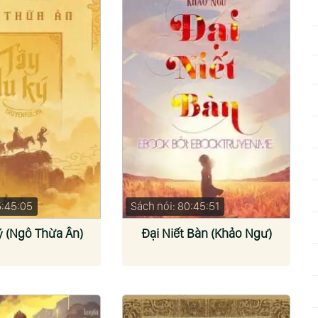
5:45:05
Sách nói: 80:45:51
ý (Ngô Thừa Ân)
Đại Niết Bàn (Khảo Ngư)