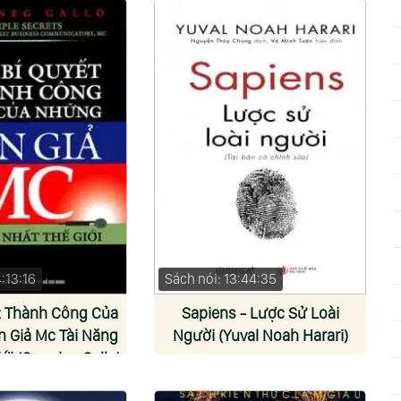
:13:16
Sách nói: 13:44:35
t Thành Công Của
Sapiens - Lược Sử Loài
 Giả Mc Tài Năng
Người (Yuval Noah Harari)
ới (Carmine Gallo)