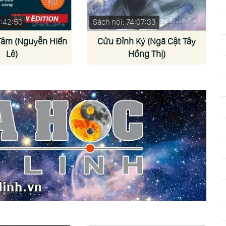
7:42:50
Sách nói: 74:07:33
Tâm (Nguyễn Hiến
Cửu Đỉnh Ký (Ngã Cật Tây
Lê)
Hồng Thị)