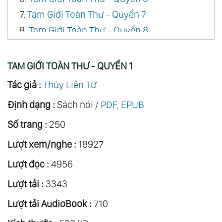
7.
Tam Giới Toàn Thư - Quyển 7
8.
Tam Giới Toàn Thư - Quyển 8
9.
Tam Giới Toàn Thư - Quyển 9
10.
Tam Giới Toàn Thư - Quyển 10
TAM GIỚI TOÀN THƯ - QUYỂN 1
Tác giả :
Thủy Liên Tử
Định dạng :
Sách nói /
PDF, EPUB
Số trang :
250
Lượt xem/nghe :
18927
Lượt đọc :
4956
Lượt tải :
3343
Lượt tải AudioBook :
710