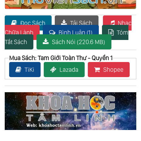
Đọc Sách
Tải Sách
Nhạc
Chữa Lành
Bình Luận (1)
Tóm
Tắt Sách
Sách Nói (220.6 MB)
Mua Sách: Tam Giới Toàn Thư - Quyển 1
TiKi
Lazada
Shopee