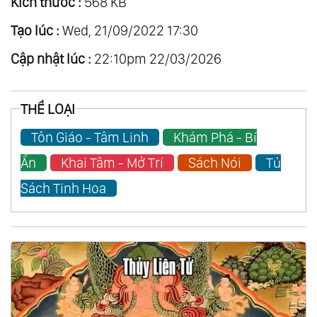
Kích thước :
568 KB
Tạo lúc :
Wed, 21/09/2022 17:30
Cập nhật lúc :
22:10pm 22/03/2026
THỂ LOẠI
Tôn Giáo - Tâm Linh
Khám Phá - Bí
Ẩn
Khai Tâm - Mở Trí
Sách Nói
Tủ
Sách Tinh Hoa