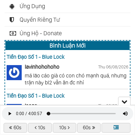
Ứng Dụng
Quyền Riêng Tư
Ủng Hộ - Donate
Bình Luận Mới
Tiền Đạo Số 1 - Blue Lock
lavinhohohoho
Thu 06/08/2026
má lão cáo già có con chó mạnh quá, nhưng
trận này bl2 vẫn ăn đc nhỉ
Tiền Đạo Số 1 - Blue Lock
Isagay
Thu 06/08/2026
chán vl
60s
10s
10s
60s
Tóm Lại Là Em Rất Dễ Thương - Tonikaku Kawaii