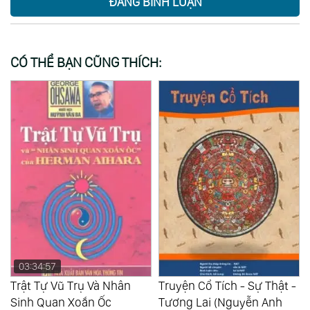
ĐĂNG BÌNH LUẬN
CÓ THỂ BẠN CŨNG THÍCH:
06:59:35
Truyện Cổ Tích - Sự Thật -
Vòng Tái Sinh (H. K.
Tương Lai (Nguyễn Anh
Challoner)