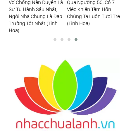
Là
Qua Ngưỡng 50, Có 7
Cầm Bùn Ném Người
Họ
Việc Khiến Tâm Hồn
Khác, Dù Trúng Hay
Ph
ạo
Chúng Ta Luôn Tươi Trẻ
Không Thì Tay Bạn Đã
Ác
(Tinh Hoa)
Lấm Bẩn (Tinh Hoa)