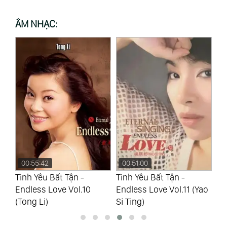
ÂM NHẠC:
00:51:00
00:59:35
0
Tình Yêu Bất Tận -
Tình Yêu Bất Tận -
Tì
Endless Love Vol.11 (Yao
Endless Love Vol.12 (Jin
En
Si Ting)
Chi)
Si