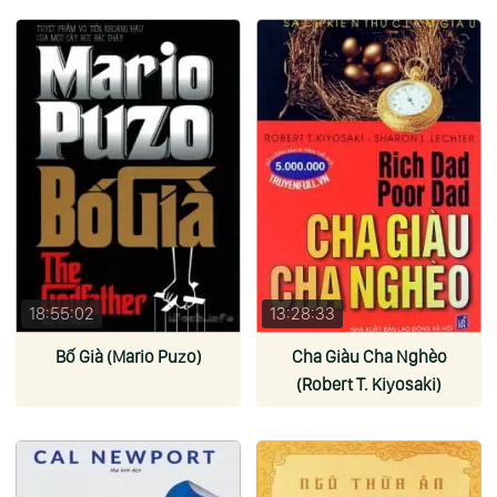
18:55:02
13:28:33
Bố Già (Mario Puzo)
Cha Giàu Cha Nghèo
(Robert T. Kiyosaki)