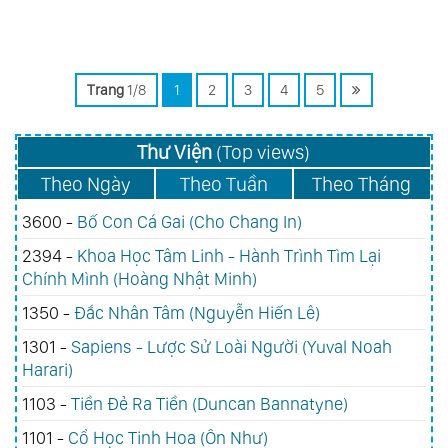
Trang
1/8
1
2
3
4
5
Thư Viện
(Top views)
Theo Ngày
Theo Tuần
Theo Tháng
3600 -
Bố Con Cá Gai (Cho Chang In)
2394 -
Khoa Học Tâm Linh - Hành Trình Tìm Lại
Chính Mình (Hoàng Nhật Minh)
1350 -
Đắc Nhân Tâm (Nguyễn Hiến Lê)
1301 -
Sapiens - Lược Sử Loài Người (Yuval Noah
Harari)
1103 -
Tiền Đẻ Ra Tiền (Duncan Bannatyne)
1101 -
Cổ Học Tinh Hoa (Ôn Như)