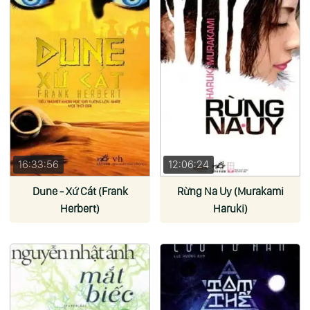
16:33:56
12:06:24
Dune - Xứ Cát (Frank
Rừng Na Uy (Murakami
Herbert)
Haruki)