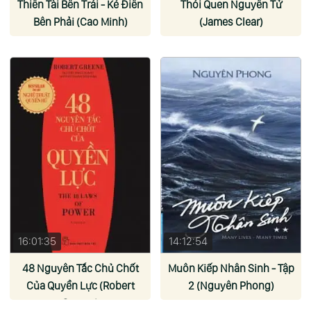
Thiên Tài Bên Trái - Kẻ Điên
Thói Quen Nguyên Tử
Bên Phải (Cao Minh)
(James Clear)
16:01:35
14:12:54
48 Nguyên Tắc Chủ Chốt
Muôn Kiếp Nhân Sinh - Tập
Của Quyền Lực (Robert
2 (Nguyên Phong)
Greene)