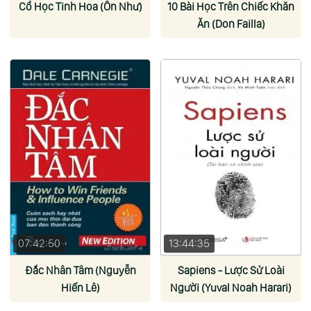
Cổ Học Tinh Hoa (Ôn Như)
10 Bài Học Trên Chiếc Khăn
Ăn (Don Failla)
07:42:50
13:44:35
Đắc Nhân Tâm (Nguyễn
Sapiens - Lược Sử Loài
Hiến Lê)
Người (Yuval Noah Harari)