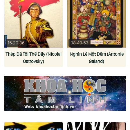
15:20:36
08:40:53
Thép Đã Tôi Thế Đấy (Nicolai
Nghìn Lẻ Một Đêm (Antonie
Ostrovsky)
Galand)