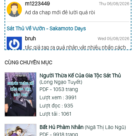
m1223449
Thu 06/08/2026
Ad da chap mới đê lười quá ròi
Sát Thủ Về Vườn - Sakamoto Days
bruh
Wed 05/08/2026
tắc giả tạp ra quả nhân vật nhiều nhần cách
nhiều chức năng vl
CÙNG CHUYÊN MỤC
Gia Đình Điệp Viên - Spy X Family
Người Thừa Kế Của Gia Tộc Sát Thủ
ai hỏi 123
Wed 05/08/2026
(Long Ngạo Tuyết)
Mong 1 ngày shop ra 2 chap
PDF - 1053 trang
Lượt xem : 3991
Xem Thêm
Lượt đọc : 935
Lượt tải : 1061
Bất Hủ Phàm Nhân
(Ngã Thị Lão Ngũ)
PDF - 9918 trang