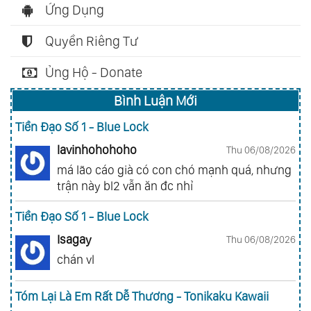
Ứng Dụng
Quyền Riêng Tư
Ủng Hộ - Donate
Bình Luận Mới
Tiền Đạo Số 1 - Blue Lock
lavinhohohoho
Thu 06/08/2026
má lão cáo già có con chó mạnh quá, nhưng
trận này bl2 vẫn ăn đc nhỉ
Tiền Đạo Số 1 - Blue Lock
Isagay
Thu 06/08/2026
chán vl
Tóm Lại Là Em Rất Dễ Thương - Tonikaku Kawaii