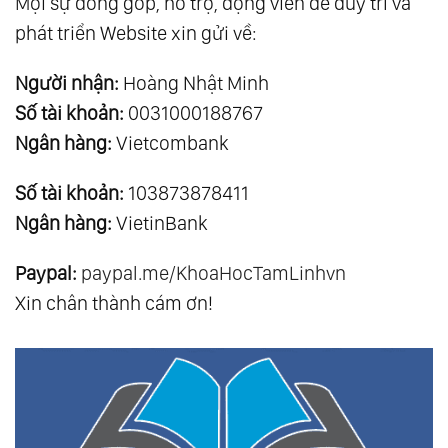
Mọi sự đóng góp, hỗ trợ, động viên để duy trì và
phát triển Website xin gửi về:
Người nhận:
Hoàng Nhật Minh
Số tài khoản:
0031000188767
Ngân hàng:
Vietcombank
Số tài khoản:
103873878411
Ngân hàng:
VietinBank
Paypal:
paypal.me/KhoaHocTamLinhvn
Xin chân thành cám ơn!