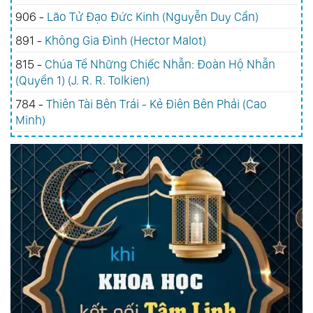
906 -
Lão Tử Đạo Đức Kinh (Nguyễn Duy Cần)
891 -
Không Gia Đình (Hector Malot)
815 -
Chúa Tể Những Chiếc Nhẫn: Đoàn Hộ Nhẫn
(Quyển 1) (J. R. R. Tolkien)
784 -
Thiên Tài Bên Trái - Kẻ Điên Bên Phải (Cao
Minh)