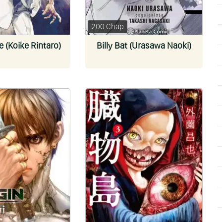
200 Chap
e (Koike Rintaro)
Billy Bat (Urasawa Naoki)