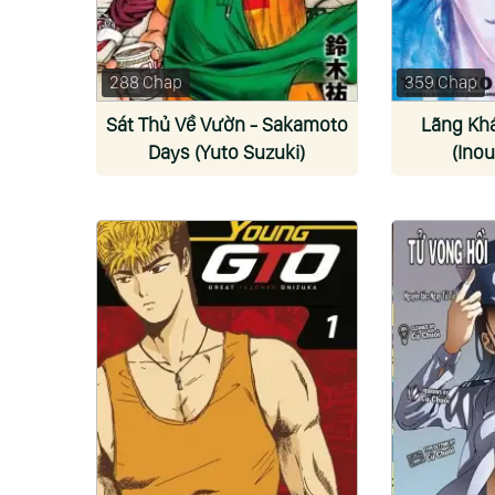
288 Chap
359 Chap
Sát Thủ Về Vườn - Sakamoto
Lãng Kh
Days (Yuto Suzuki)
(Ino