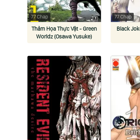
77 Chap
77 Chap
Thảm Họa Thực Vật - Green
Black Jok
Worldz (Osawa Yusuke)