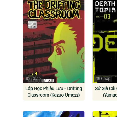
92 Chap
66 Chap
Lớp Học Phiêu Lưu - Drifting
Sứ Giả Cái
Classroom (Kazuo Umezz)
(Yamad