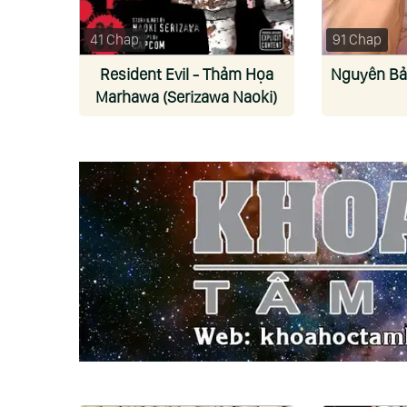
41 Chap
91 Chap
Resident Evil - Thảm Họa
Nguyên Bản
Marhawa (Serizawa Naoki)