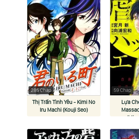
285 Chap
59 Chap
Thị Trấn Tình Yêu - Kimi No
Lựa Ch
Iru Machi (Kouji Seo)
Massac
(Miya