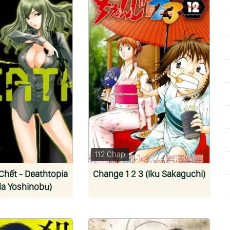
112 Chap
 Chết - Deathtopia
Change 1 2 3 (Iku Sakaguchi)
a Yoshinobu)