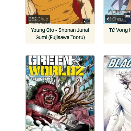
252 Chap
61 Chap
Young Gto - Shonan Junai
Tử Vong H
Gumi (Fujisawa Tooru)