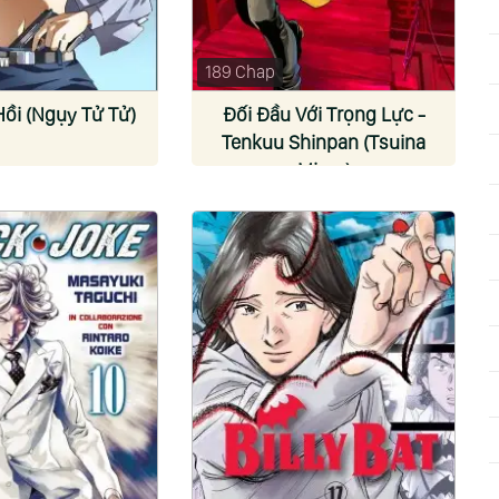
189 Chap
ồi (Ngụy Tử Tử)
Đối Đầu Với Trọng Lực -
Tenkuu Shinpan (Tsuina
Miura)