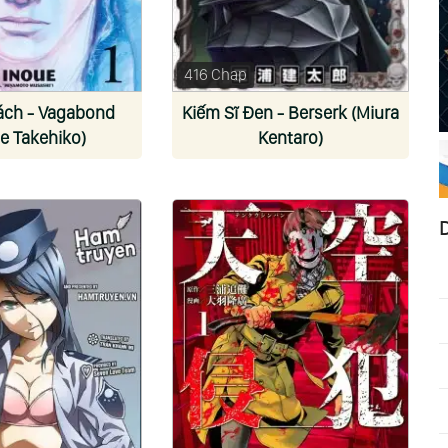
416 Chap
ách - Vagabond
Kiếm Sĩ Đen - Berserk (Miura
ue Takehiko)
Kentaro)