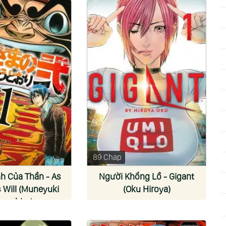
89 Chap
h Của Thần - As
Người Khổng Lồ - Gigant
 Will (Muneyuki
(Oku Hiroya)
neshiro)