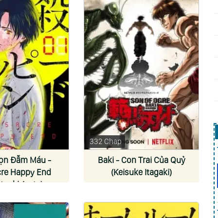
332 Chap
ọn Đẫm Máu -
Baki - Con Trai Của Quỷ
re Happy End
(Keisuke Itagaki)
tsuki Arata)