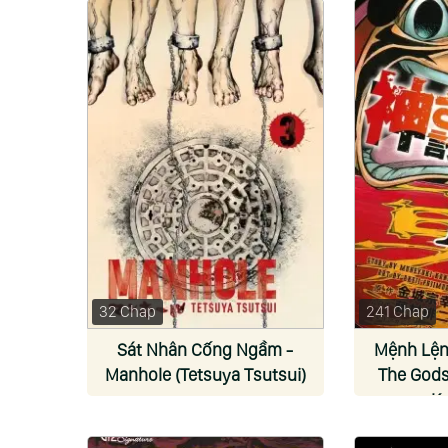
32 Chap
241 Chap
Sát Nhân Cống Ngầm -
Mệnh Lện
Manhole (Tetsuya Tsutsui)
The Gods
Ka