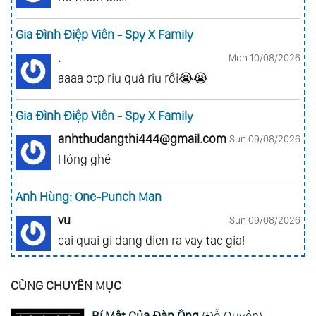
Gia Đình Điệp Viên - Spy X Family
.
Mon 10/08/2026
aaaa otp riu quá riu rồi😭😭
Gia Đình Điệp Viên - Spy X Family
anhthudangthi444@gmail.com
Sun 09/08/2026
Hóng ghê
Anh Hùng: One-Punch Man
vu
Sun 09/08/2026
cai quai gi dang dien ra vay tac gia!
Đảo Hải Tặc - One Piece
CÙNG CHUYÊN MỤC
nhuquynh013ag@gmail.com
Sun 09/08/2026
Bí Mật Của Đàn Ông
(Đỗ Quyên)