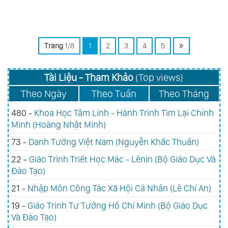
Trang
1/8
1
2
3
4
5
Tài Liệu - Tham Khảo
(Top views)
Theo Ngày
Theo Tuần
Theo Tháng
480 -
Khoa Học Tâm Linh - Hành Trình Tìm Lại Chính
Mình (Hoàng Nhật Minh)
73 -
Danh Tướng Việt Nam (Nguyễn Khắc Thuần)
22 -
Giáo Trình Triết Học Mác - Lênin (Bộ Giáo Dục Và
Đào Tạo)
21 -
Nhập Môn Công Tác Xã Hội Cá Nhân (Lê Chí An)
19 -
Giáo Trình Tư Tưởng Hồ Chí Minh (Bộ Giáo Dục
Và Đào Tạo)