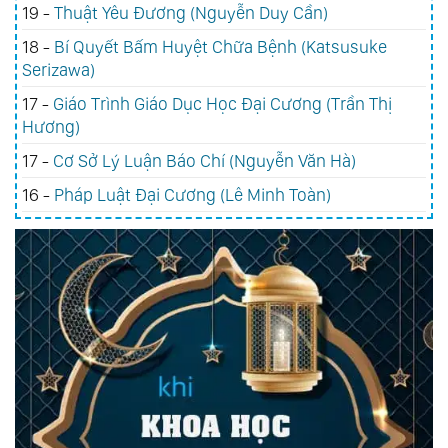
19 -
Thuật Yêu Đương (Nguyễn Duy Cần)
18 -
Bí Quyết Bấm Huyệt Chữa Bệnh (Katsusuke
Serizawa)
17 -
Giáo Trình Giáo Dục Học Đại Cương (Trần Thị
Hương)
17 -
Cơ Sở Lý Luận Báo Chí (Nguyễn Văn Hà)
16 -
Pháp Luật Đại Cương (Lê Minh Toàn)