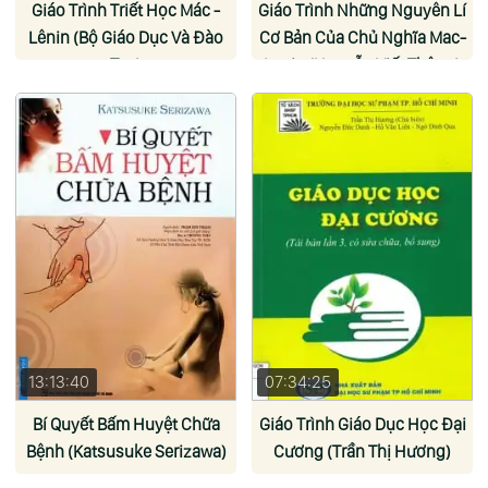
Giáo Trình Triết Học Mác -
Giáo Trình Những Nguyên Lí
Lênin (Bộ Giáo Dục Và Đào
Cơ Bản Của Chủ Nghĩa Mac-
Tạo)
Lenin (Nguyễn Viết Thông)
13:13:40
07:34:25
Bí Quyết Bấm Huyệt Chữa
Giáo Trình Giáo Dục Học Đại
Bệnh (Katsusuke Serizawa)
Cương (Trần Thị Hương)