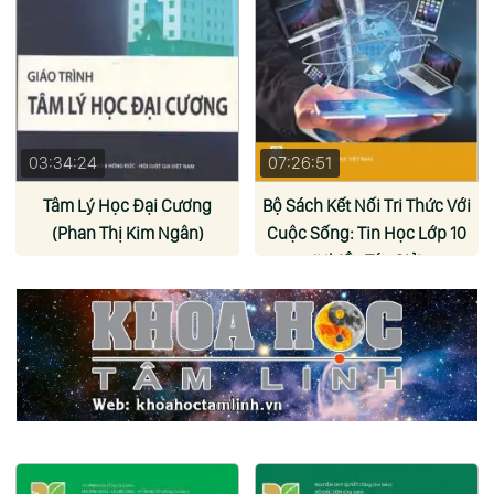
03:34:24
07:26:51
Tâm Lý Học Đại Cương
Bộ Sách Kết Nối Tri Thức Với
(Phan Thị Kim Ngân)
Cuộc Sống: Tin Học Lớp 10
(Nhiều Tác Giả)