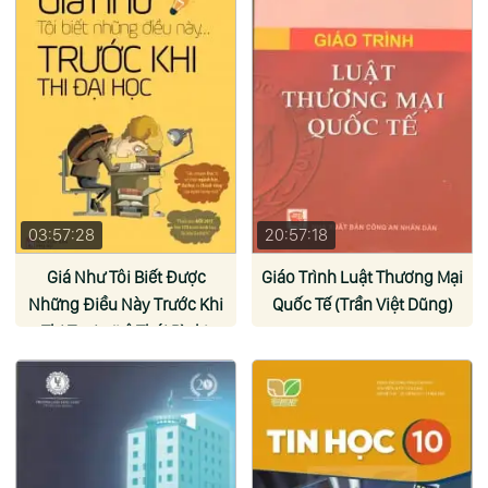
03:57:28
20:57:18
Giá Như Tôi Biết Được
Giáo Trình Luật Thương Mại
Những Điều Này Trước Khi
Quốc Tế (Trần Việt Dũng)
Thi Toeic (Lê Thái Bình)