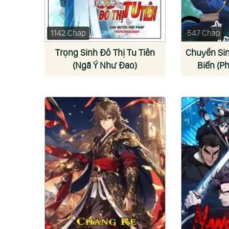
1142 Chap
547 Chap
Trọng Sinh Đô Thị Tu Tiên
Chuyển Sin
(Ngã Ý Như Đao)
Biến (P