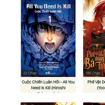
22 Chap
196 Chap
Cuộc Chiến Luân Hồi - All You
Phế Vật D
Need Is Kill (Hiroshi
(Yoo
Sakurazaka)