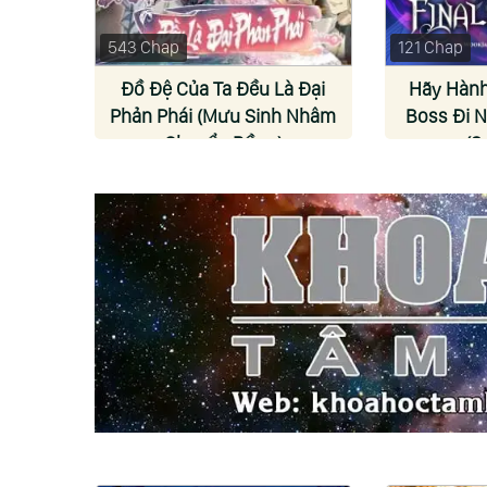
543 Chap
121 Chap
Đồ Đệ Của Ta Đều Là Đại
Hãy Hàn
Phản Phái (Mưu Sinh Nhâm
Boss Đi N
Chuyển Bồng)
(S