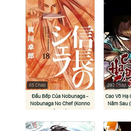
65 Chap
292 Chap
Đầu Bếp Của Nobunaga -
Cao Võ Hạ 
Nobunaga No Chef (Konno
Năm Sau (
Azure)