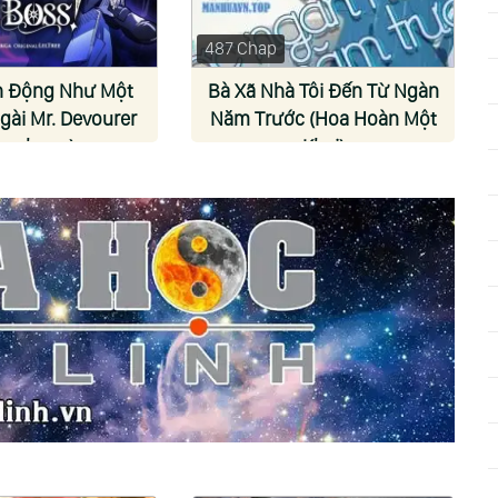
487 Chap
h Động Như Một
Bà Xã Nhà Tôi Đến Từ Ngàn
gài Mr. Devourer
Năm Trước (Hoa Hoàn Một
ancheon)
Khai)