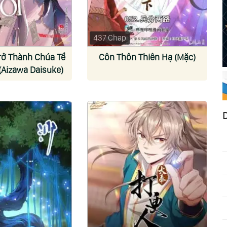
437 Chap
rở Thành Chúa Tể
Côn Thôn Thiên Hạ (Mặc)
 (Aizawa Daisuke)