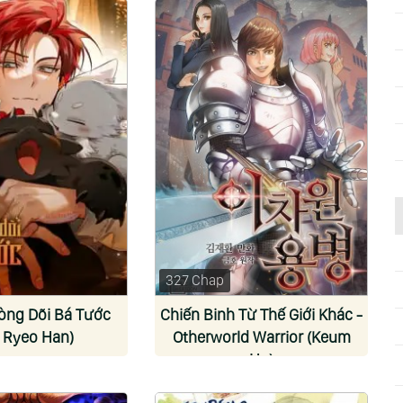
327 Chap
òng Dõi Bá Tước
Chiến Binh Từ Thế Giới Khác -
 Ryeo Han)
Otherworld Warrior (Keum
Ho)