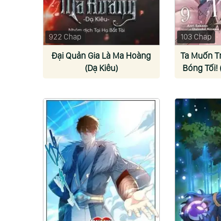
922 Chap
103 Chap
Đại Quản Gia Là Ma Hoàng
Ta Muốn T
(Dạ Kiêu)
Bóng Tối!