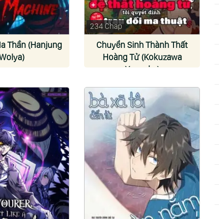
234 Chap
a Thần (Hanjung
Chuyển Sinh Thành Thất
Wolya)
Hoàng Tử (Kokuzawa
Yousuke)