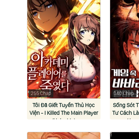
255 Chap
340 Chap
Tôi Đã Giết Tuyển Thủ Học
Sống Sót T
Viện - I Killed The Main Player
Tư Cách L
(Help. Me)
(Jun