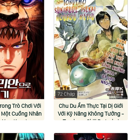
72 Chap
rong Trò Chơi Với
Chu Du Ẩm Thực Tại Dị Giới
à Một Cuồng Nhân
Với Kỹ Năng Không Tưởng -
g Yun-Kang)
Tondemo Skill De Isekai
Hourou Meshi (Eguchi Ren)