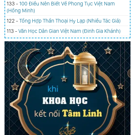
133 -
100 Điều Nên Biết Về Phong Tục Việt Nam
(Hồng Minh)
122 -
Tổng Hợp Thần Thoại Hy Lạp (Nhiều Tác Giả)
113 -
Văn Học Dân Gian Việt Nam (Đinh Gia Khánh)