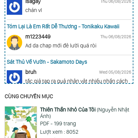
Isagay
Thu 06/08/2026
chán vl
Tóm Lại Là Em Rất Dễ Thương - Tonikaku Kawaii
m1223449
Thu 06/08/2026
Ad da chap mới đê lười quá ròi
Sát Thủ Về Vườn - Sakamoto Days
bruh
Wed 05/08/2026
tắc giả tạp ra quả nhân vật nhiều nhần cách
nhiều chức năng vl
CÙNG CHUYÊN MỤC
Gia Đình Điệp Viên - Spy X Family
Thiên Thần Nhỏ Của Tôi
(Nguyễn Nhật
ai hỏi 123
Wed 05/08/2026
Ánh)
Mong 1 ngày shop ra 2 chap
PDF - 199 trang
Lượt xem : 8052
Xem Thêm