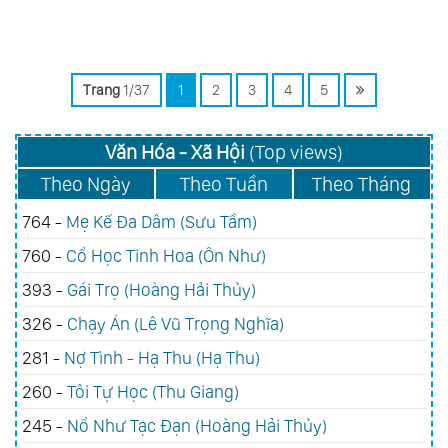
Trang
1/37
1
2
3
4
5
Văn Hóa - Xã Hội
(Top views)
Theo Ngày
Theo Tuần
Theo Tháng
764 -
Mẹ Kế Đa Dâm (Sưu Tầm)
760 -
Cổ Học Tinh Hoa (Ôn Như)
393 -
Gái Trọ (Hoàng Hải Thủy)
326 -
Chạy Án (Lê Vũ Trọng Nghĩa)
281 -
Nợ Tình - Hạ Thu (Hạ Thu)
260 -
Tôi Tự Học (Thu Giang)
245 -
Nổ Như Tạc Đạn (Hoàng Hải Thủy)