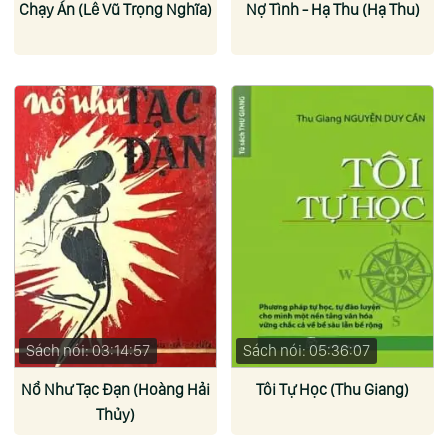
Chạy Án (Lê Vũ Trọng Nghĩa)
Nợ Tình - Hạ Thu (Hạ Thu)
Sách nói: 03:14:57
Sách nói: 05:36:07
Nổ Như Tạc Đạn (Hoàng Hải
Tôi Tự Học (Thu Giang)
Thủy)