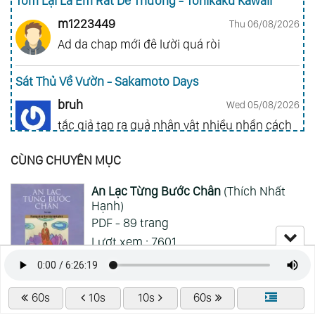
Tóm Lại Là Em Rất Dễ Thương - Tonikaku Kawaii
m1223449
Thu 06/08/2026
Ad da chap mới đê lười quá ròi
Sát Thủ Về Vườn - Sakamoto Days
bruh
Wed 05/08/2026
tắc giả tạp ra quả nhân vật nhiều nhần cách
nhiều chức năng vl
CÙNG CHUYÊN MỤC
Gia Đình Điệp Viên - Spy X Family
An Lạc Từng Bước Chân
(Thích Nhất
ai hỏi 123
Wed 05/08/2026
Hạnh)
Mong 1 ngày shop ra 2 chap
PDF - 89 trang
Lượt xem : 7601
Xem Thêm
Lượt đọc : 3939
Lượt tải : 2199
60s
10s
10s
60s
Am Mây Ngủ
(Thích Nhất Hạnh)