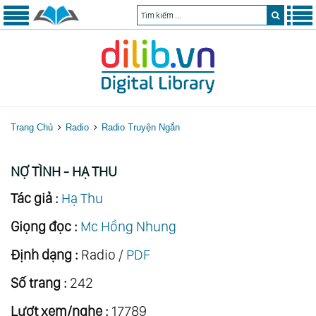
Trang Chủ
Radio
Radio Truyện Ngắn
NỢ TÌNH - HẠ THU
Tác giả :
Hạ Thu
Giọng đọc :
Mc Hồng Nhung
Định dạng :
Radio /
PDF
Số trang :
242
Lượt xem/nghe :
17789