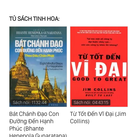
TỦ SÁCH TINH HOA:
Sách nói: 11:32:44
Sách nói: 04:43:15
S
Bát Chánh Đạo Con
Từ Tốt Đến Vĩ Đại (Jim
Tr
Đường Đến Hạnh
Collins)
Ka
Phúc (Bhante
Henepola Gunaratana)