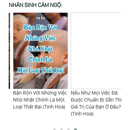
NHÂN SINH CẢM NGỘ:
ệ:
Bận Rộn Với Những Việc
Nếu Như Mọi Việc Đã
Ng
m
Nhỏ Nhặt Chính Là Một
Được Chuẩn Bị Sẵn Thì
Tư
g
Loại Thất Bại (Tinh Hoa)
Giá Trị Của Bạn Ở Đâu?
Mi
(Tinh Hoa)
Kh
(T