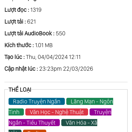
Lượt đọc :
1319
Lượt tải :
621
Lượt tải AudioBook :
550
Kích thước :
1.01 MB
Tạo lúc :
Thu, 04/04/2024 12:11
Cập nhật lúc :
23:23pm 22/03/2026
THỂ LOẠI
Radio Truyện Ngắn
Lãng Mạn - Ngôn
Tình
Văn Học - Nghệ Thuật
Truyện
Ngắn - Tiểu Thuyết
Văn Hóa - Xã