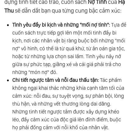
dựng tình tiết cao trào, cuốn sách
Nợ Tình
của
Hạ
Thu
sẽ dẫn dắt bạn qua từng cung bậc cảm xúc:
Tình yêu đầy bi kịch và những "mối nợ tình":
Tựa đề
cuốn sách trực tiếp gợi lên một mối tình đầy bi
kịch, nơi các nhân vật bị ràng buộc bởi những "mối
nợ" vô hình, có thể là từ quá khứ, từ ân oán gia tộc,
hoặc từ những lựa chọn sai lầm. Tình yêu nảy nở
giữa sự phức tạp, giằng xé và cái giá phải trả cho
những "món nợ" đó.
Chi tiết ngược tâm và nỗi đau thấu tận:
Tác phẩm
không ngại khai thác những khía cạnh tăm tối của
cảm xúc: nỗi đau, sự tuyệt vọng, sự phản bội, lòng
thù hận, và những vết thương lòng dai dẳng.
Những tình tiết ngược tâm được xây dựng khéo
léo, đẩy cảm xúc của độc giả lên đỉnh điểm, buộc
họ phải đồng cảm với nỗi khổ của nhân vật.