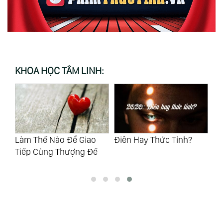
KHOA HỌC TÂM LINH:
Ảm
Làm Thế Nào Để Giao
Điên Hay Thức Tỉnh?
Hạ
Tiếp Cùng Thượng Đế
Nằ