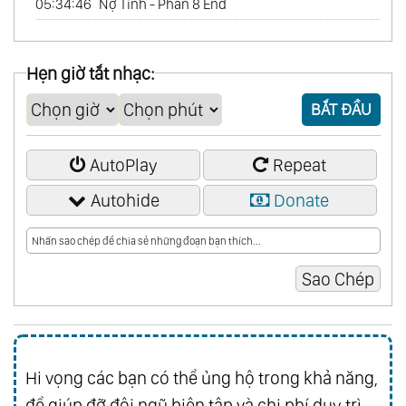
05:34:46
Nợ Tình - Phần 8 End
Hẹn giờ tắt nhạc:
BẮT ĐẦU
AutoPlay
Repeat
Autohide
Donate
Hi vọng các bạn có thể ủng hộ trong khả năng,
để giúp đỡ đội ngũ biên tập và chi phí duy trì