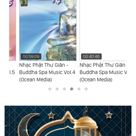
00:59:09
00:40:46
0
Nhạc Phật Thư Giãn -
Nhạc Phật Thư Giãn -
Nh
.5
Buddha Spa Music Vol.4
Buddha Spa Music Vol.3
Bu
(Ocean Media)
(Ocean Media)
(O