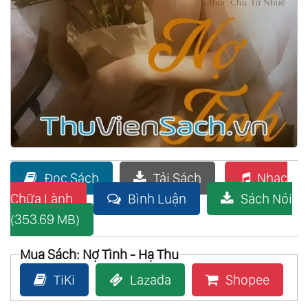
Đọc Sách
Tải Sách
Nhạc
Chữa Lành
Bình Luận
Sách Nói
(353.69 MB)
Mua Sách: Nợ Tình - Hạ Thu
TiKi
Lazada
Shopee