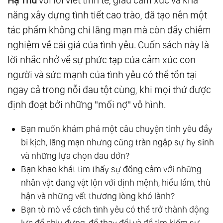
Hạ Thu
với lối viết tinh tế, giàu cảm xúc và khả
năng xây dựng tình tiết cao trào, đã tạo nên một
tác phẩm không chỉ lãng mạn mà còn đầy chiêm
nghiệm về cái giá của tình yêu. Cuốn sách này là
lời nhắc nhở về sự phức tạp của cảm xúc con
người và sức mạnh của tình yêu có thể tồn tại
ngay cả trong nỗi đau tột cùng, khi mọi thứ được
định đoạt bởi những "mối nợ" vô hình.
Bạn muốn khám phá một câu chuyện tình yêu đầy
bi kịch, lãng mạn nhưng cũng tràn ngập sự hy sinh
và những lựa chọn đau đớn?
Bạn khao khát tìm thấy sự đồng cảm với những
nhân vật đang vật lộn với định mệnh, hiểu lầm, thù
hận và những vết thương lòng khó lành?
Bạn tò mò về cách tình yêu có thể trở thành động
lực để chịu đựng, để thay đổi và để tìm kiếm sự