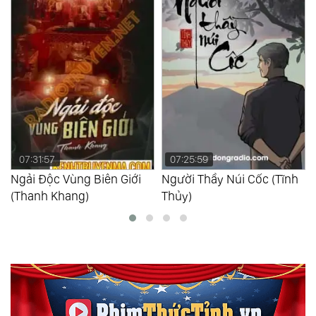
07:31:57
07:25:59
Ngải Độc Vùng Biên Giới
Người Thầy Núi Cốc (Tĩnh
(Thanh Khang)
Thủy)