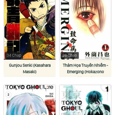
34 Chap
26 Chap
Gunjou Senki (Kasahara
Thảm Họa Truyền Nhiễm -
Masaki)
Emerging (Hokazono
Masaya)