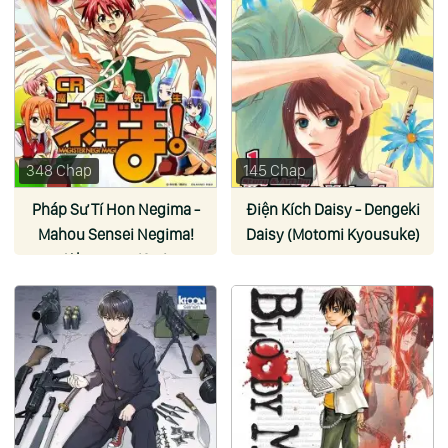
348 Chap
145 Chap
Pháp Sư Tí Hon Negima -
Điện Kích Daisy - Dengeki
Mahou Sensei Negima!
Daisy (Motomi Kyousuke)
(Akamatsu Ken)