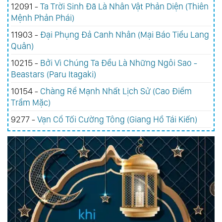
12091 -
Ta Trời Sinh Đã Là Nhân Vật Phản Diện (Thiên
Mệnh Phản Phái)
11903 -
Đại Phụng Đả Canh Nhân (Mại Báo Tiểu Lang
Quân)
10215 -
Bởi Vì Chúng Ta Đều Là Những Ngôi Sao -
Beastars (Paru Itagaki)
10154 -
Chàng Rể Mạnh Nhất Lịch Sử (Cao Điểm
Trầm Mặc)
9277 -
Vạn Cổ Tối Cường Tông (Giang Hồ Tái Kiến)