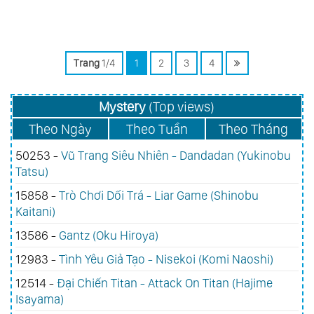
Trang
1/4
1
2
3
4
Mystery
(Top views)
Theo Ngày
Theo Tuần
Theo Tháng
50253 -
Vũ Trang Siêu Nhiên - Dandadan (Yukinobu
Tatsu)
15858 -
Trò Chơi Dối Trá - Liar Game (Shinobu
Kaitani)
13586 -
Gantz (Oku Hiroya)
12983 -
Tình Yêu Giả Tạo - Nisekoi (Komi Naoshi)
12514 -
Đại Chiến Titan - Attack On Titan (Hajime
Isayama)