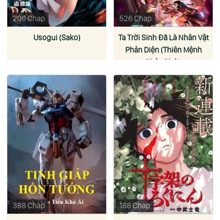
206 Chap
526 Chap
Usogui (Sako)
Ta Trời Sinh Đã Là Nhân Vật
Phản Diện (Thiên Mệnh
Phản Phái)
388 Chap
188 Chap