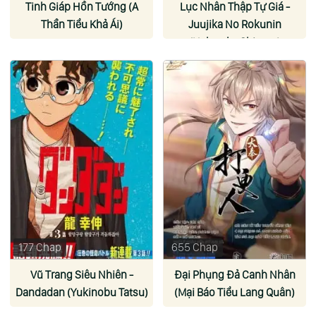
Tinh Giáp Hồn Tướng (A
Lục Nhân Thập Tự Giá -
Thần Tiểu Khả Ái)
Juujika No Rokunin
(Nakatake Shiryuu)
177 Chap
655 Chap
Vũ Trang Siêu Nhiên -
Đại Phụng Đả Canh Nhân
Dandadan (Yukinobu Tatsu)
(Mại Báo Tiểu Lang Quân)