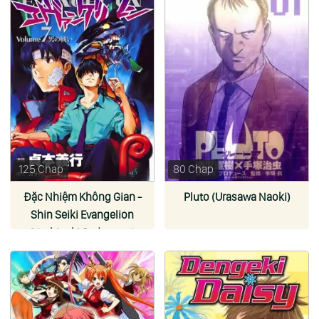
125 Chap
80 Chap
Đặc Nhiệm Không Gian -
Pluto (Urasawa Naoki)
Shin Seiki Evangelion
(Yoshiyuki Sadamoto)