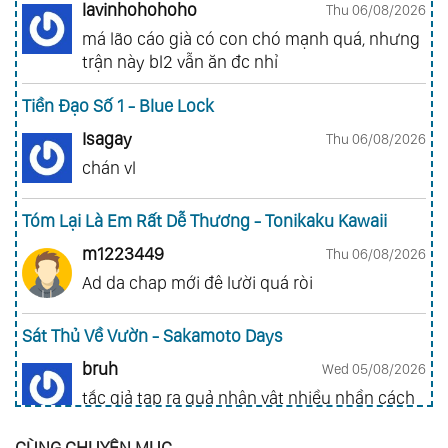
lavinhohohoho
Thu 06/08/2026
má lão cáo già có con chó mạnh quá, nhưng
trận này bl2 vẫn ăn đc nhỉ
Tiền Đạo Số 1 - Blue Lock
Isagay
Thu 06/08/2026
chán vl
Tóm Lại Là Em Rất Dễ Thương - Tonikaku Kawaii
m1223449
Thu 06/08/2026
Ad da chap mới đê lười quá ròi
Sát Thủ Về Vườn - Sakamoto Days
bruh
Wed 05/08/2026
tắc giả tạp ra quả nhân vật nhiều nhần cách
nhiều chức năng vl
CÙNG CHUYÊN MỤC