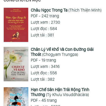
Gia Đình Điệp Viên - Spy X Family
Châu Ngọc Trong Ta
(Thích Thiện Minh)
ai hỏi 123
Wed 05/08/2026
PDF - 242 trang
Mong 1 ngày shop ra 2 chap
Lượt xem : 2730
Lượt đọc : 584
Xem Thêm
Lượt tải : 381
Chân Lý Về Khổ Và Con Đường Giải
Thoát
(Chogyam Trungpa)
PDF - 19 trang
Lượt xem : 3416
Lượt đọc : 556
Lượt tải : 382
Hạn Chế Sân Hận Trải Rộng Tình
Thương
(Tỳ Khưu Visuddhàcàra)
PDF - 45 trang