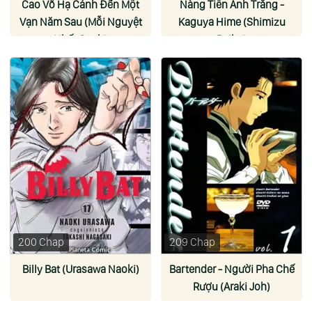
Cao Võ Hạ Cánh Đến Một
Nàng Tiên Ánh Trăng -
Vạn Năm Sau (Mỗi Nguyệt
Kaguya Hime (Shimizu
Nhất Canh)
Reiko)
200 Chap
209 Chap
Billy Bat (Urasawa Naoki)
Bartender - Người Pha Chế
Rượu (Araki Joh)