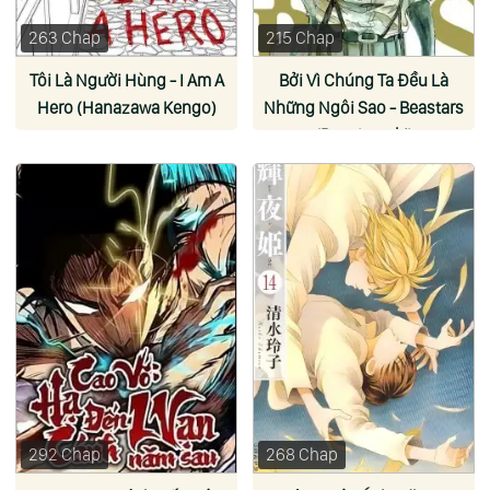
263 Chap
215 Chap
Tôi Là Người Hùng - I Am A
Bởi Vì Chúng Ta Đều Là
Hero (Hanazawa Kengo)
Những Ngôi Sao - Beastars
(Paru Itagaki)
292 Chap
268 Chap