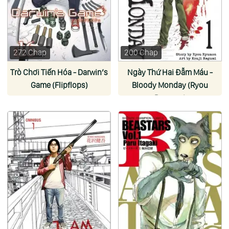
272 Chap
200 Chap
Trò Chơi Tiến Hóa - Darwin’s
Ngày Thứ Hai Đẫm Máu -
Game (Flipflops)
Bloody Monday (Ryou
Ryumon)