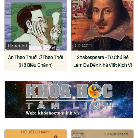
03:49:56
01:04:21
Ăn Theo Thuở, Ở Theo Thời
Shakespeare - Từ Chú Bé
(Hồ Biểu Chánh)
Làm Da Đến Nhà Viết Kịch Vĩ
Đại (Phú Nguyên)