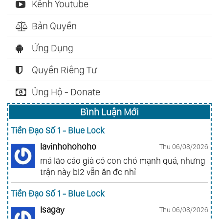
Kênh Youtube
Bản Quyền
Ứng Dụng
Quyền Riêng Tư
Ủng Hộ - Donate
Bình Luận Mới
Tiền Đạo Số 1 - Blue Lock
lavinhohohoho
Thu 06/08/2026
má lão cáo già có con chó mạnh quá, nhưng
trận này bl2 vẫn ăn đc nhỉ
Tiền Đạo Số 1 - Blue Lock
Isagay
Thu 06/08/2026