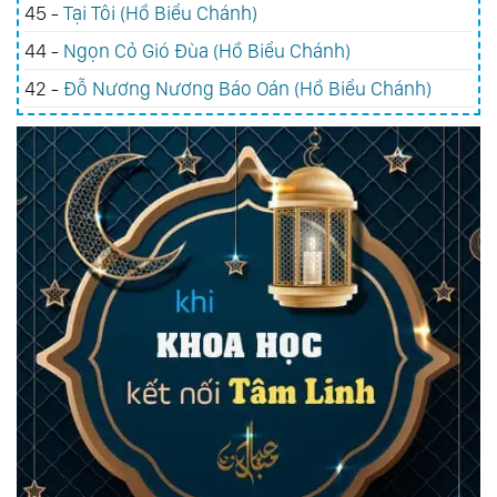
45 -
Tại Tôi (Hồ Biểu Chánh)
44 -
Ngọn Cỏ Gió Đùa (Hồ Biểu Chánh)
42 -
Đỗ Nương Nương Báo Oán (Hồ Biểu Chánh)