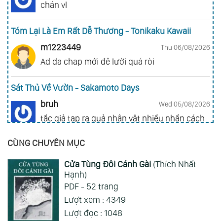
chán vl
Tóm Lại Là Em Rất Dễ Thương - Tonikaku Kawaii
m1223449
Thu 06/08/2026
Ad da chap mới đê lười quá ròi
Sát Thủ Về Vườn - Sakamoto Days
bruh
Wed 05/08/2026
tắc giả tạp ra quả nhân vật nhiều nhần cách
nhiều chức năng vl
CÙNG CHUYÊN MỤC
Gia Đình Điệp Viên - Spy X Family
Cửa Tùng Đôi Cánh Gài
(Thích Nhất
ai hỏi 123
Wed 05/08/2026
Hạnh)
Mong 1 ngày shop ra 2 chap
PDF - 52 trang
Lượt xem : 4349
Xem Thêm
Lượt đọc : 1048