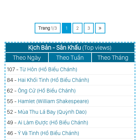
Trang
1/3
1
2
3
Kịch Bản - Sân Khấu
(Top views)
Theo Ngày
Theo Tuần
Theo Tháng
107 -
Từ Hôn (Hồ Biểu Chánh)
84 -
Hai Khối Tình (Hồ Biểu Chánh)
62 -
Ông Cử (Hồ Biểu Chánh)
55 -
Hamlet (William Shakespeare)
52 -
Mùa Thu Lá Bay (Quỳnh Dao)
49 -
Ai Làm Được (Hồ Biểu Chánh)
46 -
Ý Và Tình (Hồ Biểu Chánh)