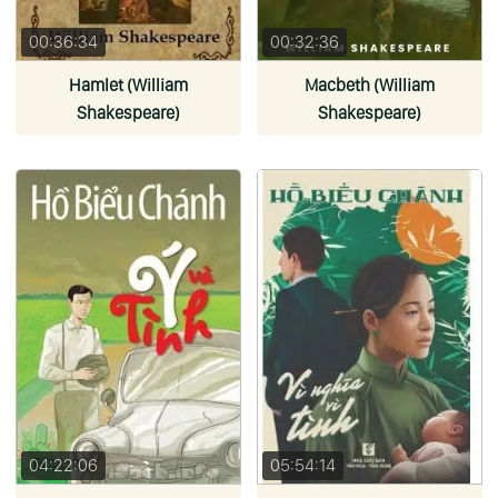
00:36:34
00:32:36
Hamlet (William
Macbeth (William
Shakespeare)
Shakespeare)
04:22:06
05:54:14