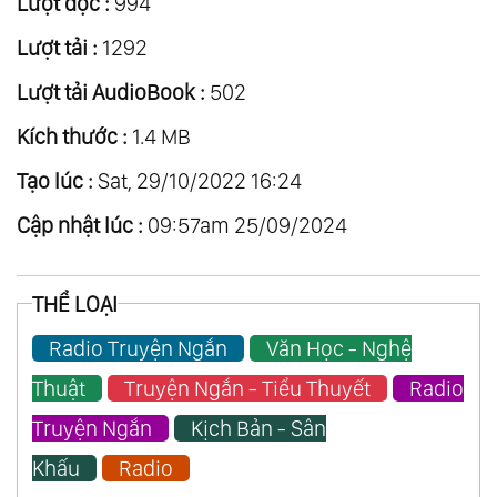
Lượt đọc :
994
21.
Con Nhà Nghèo
Lượt tải :
1292
22.
Tơ Hồng Vương Vấn
Lượt tải AudioBook :
502
23.
Sống Thác Với Tình
Kích thước :
1.4 MB
24.
Đoạn Tình
25.
Ăn Theo Thuở, Ở Theo Thời
Tạo lúc :
Sat, 29/10/2022 16:24
26.
Tiền Bạc Bạc Tiền
Cập nhật lúc :
09:57am 25/09/2024
27.
Ông Cử
28.
Từ Hôn
THỂ LOẠI
29.
Thiệt Giả Giả Thiệt
Radio Truyện Ngắn
Văn Học - Nghệ
30.
Người Thất Chí
31.
Nam Cực Tinh Huy
Thuật
Truyện Ngắn - Tiểu Thuyết
Radio
32.
Nặng Gánh Cang Thường
Truyện Ngắn
Kịch Bản - Sân
33.
Chút Phận Linh Đinh
Khấu
Radio
34.
Bức Thư Hối Hận