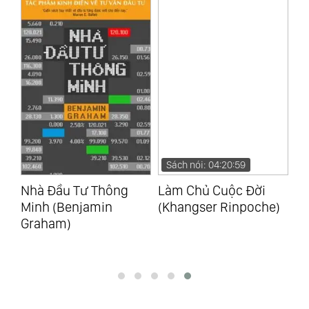
Sách nói: 04:20:59
Làm Chủ Cuộc Đời
Minh Đạo Nhân Sinh
Bụ
(Khangser Rinpoche)
(Michael Puett)
C
Ch
(N