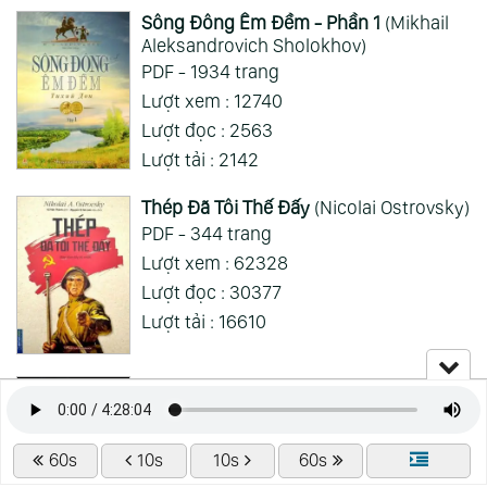
Sông Đông Êm Đềm - Phần 1
(Mikhail
ai hỏi 123
Wed 05/08/2026
Aleksandrovich Sholokhov)
Mong 1 ngày shop ra 2 chap
PDF - 1934 trang
Lượt xem : 12740
Xem Thêm
Lượt đọc : 2563
Lượt tải : 2142
Thép Đã Tôi Thế Đấy
(Nicolai Ostrovsky)
PDF - 344 trang
Lượt xem : 62328
Lượt đọc : 30377
Lượt tải : 16610
Bố Già
(Mario Puzo)
PDF - 227 trang
Lượt xem : 39032
60s
10s
10s
60s
Lượt đọc : 9075