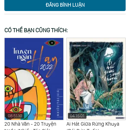
ĐĂNG BÌNH LUẬN
CÓ THỂ BẠN CŨNG THÍCH:
04:15:01
07:12:09
Ai Hát Giữa Rừng Khuya
Bãi Gió Cồn Trăng (Hồ