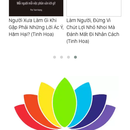
nh
Người Xưa Làm Gì Khi
Làm Người, Đừng Vì
Để
t
Gặp Phải Những Lời Ác Ý,
Chút Lợi Nhỏ Nhoi Mà
Là
Hãm Hại? (Tinh Hoa)
Đánh Mất Đi Nhân Cách
Đư
(Tinh Hoa)
(T