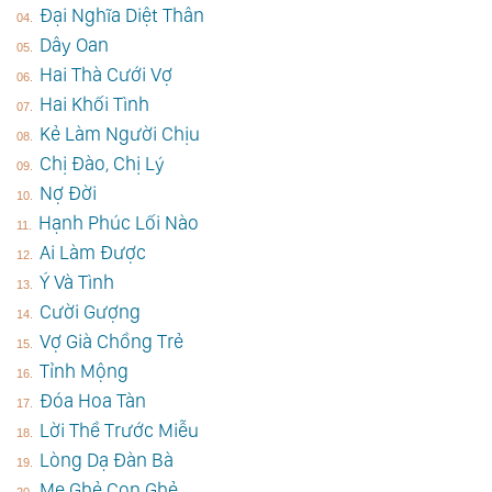
Đại Nghĩa Diệt Thân
Dây Oan
Hai Thà Cưới Vợ
Hai Khối Tình
Kẻ Làm Người Chịu
Chị Đào, Chị Lý
Nợ Đời
Hạnh Phúc Lối Nào
Ai Làm Được
Ý Và Tình
Cười Gượng
Vợ Già Chồng Trẻ
Tỉnh Mộng
Đóa Hoa Tàn
Lời Thề Trước Miễu
Lòng Dạ Ðàn Bà
Mẹ Ghẻ Con Ghẻ