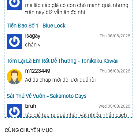
má lão cáo già có con chó mạnh quá, nhưng
trận này bl2 vẫn ăn đc nhỉ
Tiền Đạo Số 1 - Blue Lock
Isagay
Thu 06/08/2026
chán vl
Tóm Lại Là Em Rất Dễ Thương - Tonikaku Kawaii
m1223449
Thu 06/08/2026
Ad da chap mới đê lười quá ròi
Sát Thủ Về Vườn - Sakamoto Days
bruh
Wed 05/08/2026
tắc giả tạp ra quả nhân vật nhiều nhần cách
nhiều chức năng vl
CÙNG CHUYÊN MỤC
Gia Đình Điệp Viên - Spy X Family