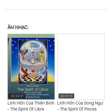
ÂM NHẠC:
00:34:31
00:31:13
0
Linh Hồn Của Thiên Bình
Linh Hồn Của Song Ngư
Li
- The Spirit Of Libra
- The Spirit Of Pisces
Th