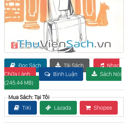
Đọc Sách
Tải Sách
Nhạc
Chữa Lành
Bình Luận
Sách Nói
(245.44 MB)
Mua Sách: Tại Tôi
TiKi
Lazada
Shopee