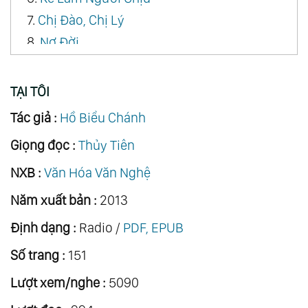
7.
Chị Đào, Chị Lý
8.
Nợ Đời
9.
Hạnh Phúc Lối Nào
10.
Ai Làm Được
TẠI TÔI
11.
Ý Và Tình
Tác giả :
Hồ Biểu Chánh
12.
Cười Gượng
Giọng đọc :
Thủy Tiên
13.
Vợ Già Chồng Trẻ
NXB :
Văn Hóa Văn Nghệ
14.
Tỉnh Mộng
15.
Đóa Hoa Tàn
Năm xuất bản :
2013
16.
Lời Thề Trước Miễu
Định dạng :
Radio /
PDF, EPUB
17.
Lòng Dạ Ðàn Bà
Số trang :
151
18.
Mẹ Ghẻ Con Ghẻ
Lượt xem/nghe :
5090
19.
Vì Nghĩa Vì Tình
20.
Con Nhà Giàu