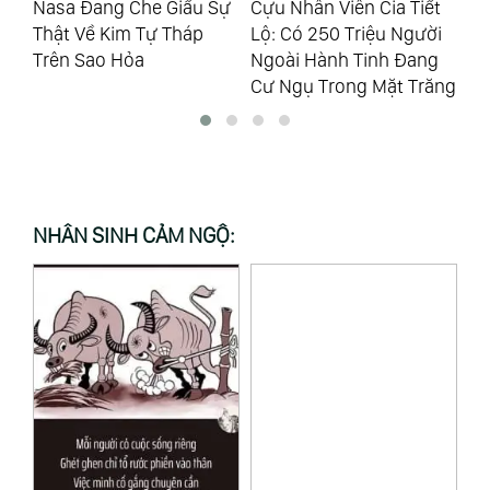
Sự
Cựu Nhân Viên Cia Tiết
Tổn Thương Tình Dục-
Th
Lộ: Có 250 Triệu Người
Phần 4
Ngoài Hành Tinh Đang
Cư Ngụ Trong Mặt Trăng
NHÂN SINH CẢM NGỘ: