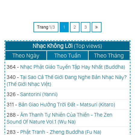
Trang
1/3
1
2
3
Nhạc Không Lời
(Top views)
Theo Ngày
Theo Tuần
Theo Tháng
364 -
Nhạc Phật Giáo Tuyển Tập Hay Nhất (Buddha)
340 -
Tại Sao Cả Thế Giới Đang Nghe Bản Nhạc Này?
(Thế Giới Nhạc Việt)
326 -
Santorini (Yanni)
311 -
Bản Giao Hưởng Trời Đất - Matsuri (Kitaro)
288 -
Âm Thanh Tự Nhiên Của Thiền - The Zen
Sound Of Nature Vol.1 (Wu Na)
283 -
Phật Tranh - Zheng Buddha (Fu Na)