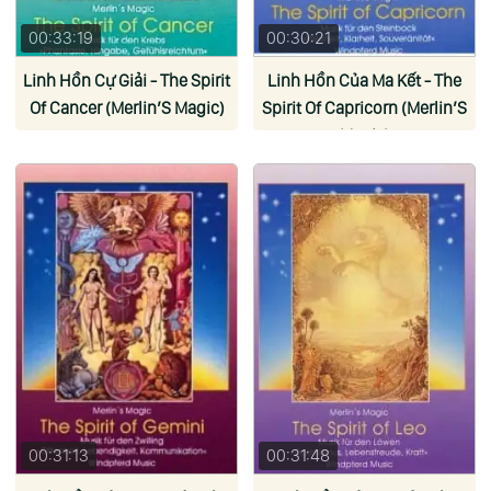
00:33:19
00:30:21
Linh Hồn Cự Giải - The Spirit
Linh Hồn Của Ma Kết - The
Of Cancer (Merlin’S Magic)
Spirit Of Capricorn (Merlin’S
Magic)
00:31:13
00:31:48