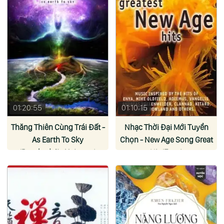
01:20:55
01:10:15
Thăng Thiên Cùng Trái Đất -
Nhạc Thời Đại Mới Tuyển
As Earth To Sky
Chọn - New Age Song Great
(Psychedelic Universe)
Hit (Enya)