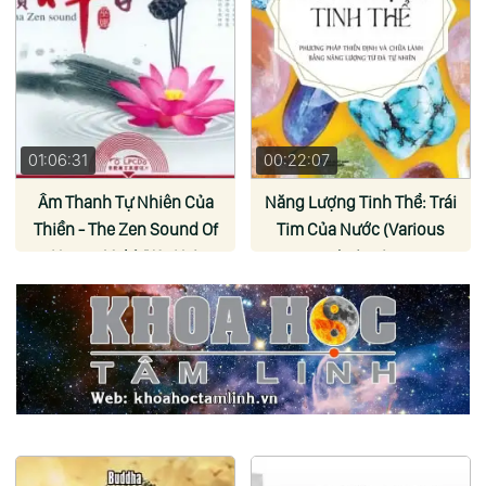
01:06:31
00:22:07
Âm Thanh Tự Nhiên Của
Năng Lượng Tinh Thể: Trái
Thiền - The Zen Sound Of
Tim Của Nước (Various
Nature Vol.1 (Wu Na)
Artists)