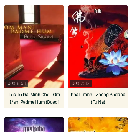
00:58:53
00:57:32
Lục Tự Đại Minh Chú - Om
Phật Tranh - Zheng Buddha
Mani Padme Hum (Buedi
(Fu Na)
Siebert)