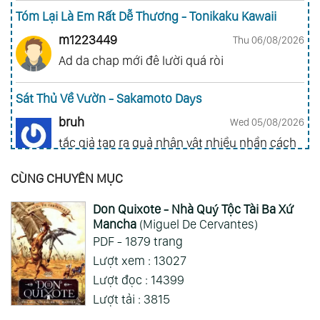
Tóm Lại Là Em Rất Dễ Thương - Tonikaku Kawaii
m1223449
Thu 06/08/2026
Ad da chap mới đê lười quá ròi
Sát Thủ Về Vườn - Sakamoto Days
bruh
Wed 05/08/2026
tắc giả tạp ra quả nhân vật nhiều nhần cách
nhiều chức năng vl
CÙNG CHUYÊN MỤC
Gia Đình Điệp Viên - Spy X Family
Don Quixote - Nhà Quý Tộc Tài Ba Xứ
ai hỏi 123
Wed 05/08/2026
Mancha
(Miguel De Cervantes)
Mong 1 ngày shop ra 2 chap
PDF - 1879 trang
Lượt xem : 13027
Xem Thêm
Lượt đọc : 14399
Lượt tải : 3815