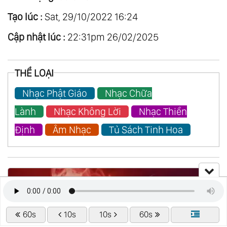
Tạo lúc :
Sat, 29/10/2022 16:24
Cập nhật lúc :
22:31pm 26/02/2025
THỂ LOẠI
Nhạc Phật Giáo
Nhạc Chữa
Lành
Nhạc Không Lời
Nhạc Thiền
Định
Âm Nhạc
Tủ Sách Tinh Hoa
60s
10s
10s
60s