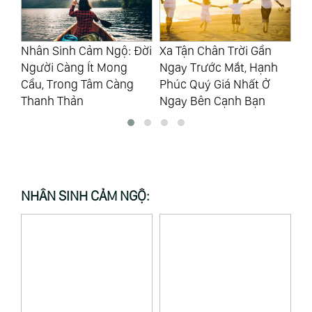
Nhân Sinh Cảm Ngộ: Đời
Xa Tận Chân Trời Gần
Tâ
Người Càng Ít Mong
Ngay Trước Mắt, Hạnh
Tr
Cầu, Trong Tâm Càng
Phúc Quý Giá Nhất Ở
Ch
ng
Thanh Thản
Ngay Bên Cạnh Bạn
Đ
NHÂN SINH CẢM NGỘ: