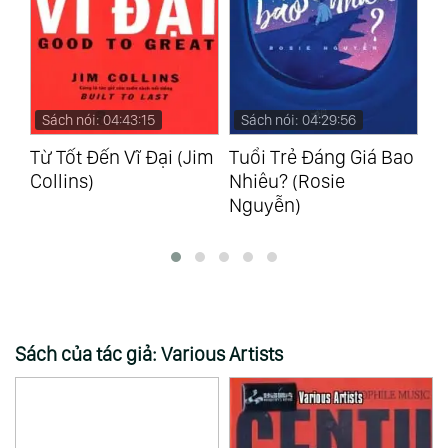
Sách nói: 04:43:15
Sách nói: 04:29:56
Từ Tốt Đến Vĩ Đại (Jim
Tuổi Trẻ Đáng Giá Bao
Tư
Collins)
Nhiêu? (Rosie
T
Nguyễn)
(N
Sách của tác giả: Various Artists