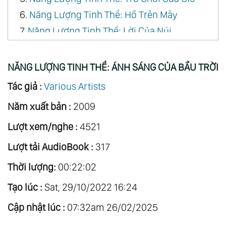
6.
Năng Lượng Tinh Thể: Hồ Trên Mây
7.
Năng Lượng Tinh Thể: Lời Của Núi
8.
Năng Lượng Tinh Thể: Tình Yêu Của Đất
NĂNG LƯỢNG TINH THỂ: ÁNH SÁNG CỦA BẦU TRỜI
Tác giả :
Various Artists
Năm xuất bản :
2009
Lượt xem/nghe :
4521
Lượt tải AudioBook :
317
Thời lượng:
00:22:02
Tạo lúc :
Sat, 29/10/2022 16:24
Cập nhật lúc :
07:32am 26/02/2025