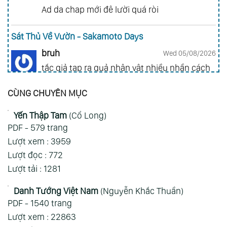
Ad da chap mới đê lười quá ròi
Sát Thủ Về Vườn - Sakamoto Days
bruh
Wed 05/08/2026
tắc giả tạp ra quả nhân vật nhiều nhần cách
nhiều chức năng vl
CÙNG CHUYÊN MỤC
Gia Đình Điệp Viên - Spy X Family
Yến Thập Tam
(Cổ Long)
ai hỏi 123
Wed 05/08/2026
PDF - 579 trang
Mong 1 ngày shop ra 2 chap
Lượt xem : 3959
Lượt đọc : 772
Xem Thêm
Lượt tải : 1281
Danh Tướng Việt Nam
(Nguyễn Khắc Thuần)
PDF - 1540 trang
Lượt xem : 22863