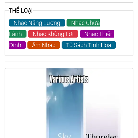
THỂ LOẠI
Nhạc Năng Lượng
Nhạc Chữa
Lành
Nhạc Không Lời
Nhạc Thiền
Định
Âm Nhạc
Tủ Sách Tinh Hoa