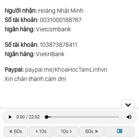
Người nhận:
Hoàng Nhật Minh
Số tài khoản:
0031000188767
Ngân hàng:
Vietcombank
Số tài khoản:
103873878411
Ngân hàng:
VietinBank
Paypal:
paypal.me/KhoaHocTamLinhvn
Xin chân thành cám ơn!
60s
10s
10s
60s