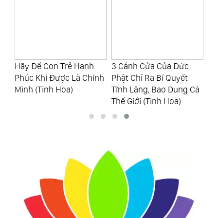
o
Hãy Để Con Trẻ Hạnh
3 Cánh Cửa Của Đức
Bạ
ưa
Phúc Khi Được Là Chính
Phật Chỉ Ra Bí Quyết
Nh
Mình (Tinh Hoa)
Tĩnh Lặng, Bao Dung Cả
Gi
Thế Giới (Tinh Hoa)
Hà