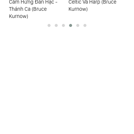
Cảm Hứng Đàn Hạc -
Celtic Và Harp (Bruce
Ch
Thánh Ca (Bruce
Kurnow)
Hạ
Kurnow)
(B