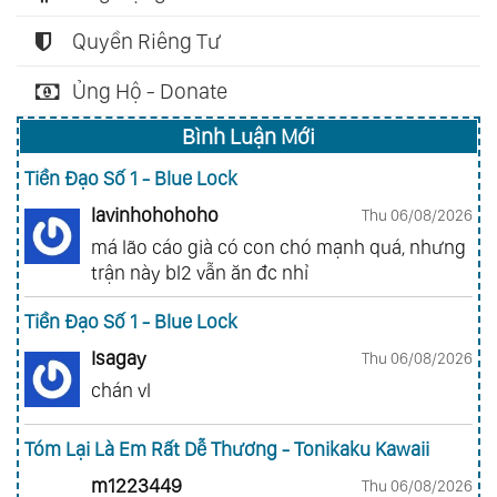
Quyền Riêng Tư
Ủng Hộ - Donate
Bình Luận Mới
Tiền Đạo Số 1 - Blue Lock
lavinhohohoho
Thu 06/08/2026
má lão cáo già có con chó mạnh quá, nhưng
trận này bl2 vẫn ăn đc nhỉ
Tiền Đạo Số 1 - Blue Lock
Isagay
Thu 06/08/2026
chán vl
Tóm Lại Là Em Rất Dễ Thương - Tonikaku Kawaii
m1223449
Thu 06/08/2026