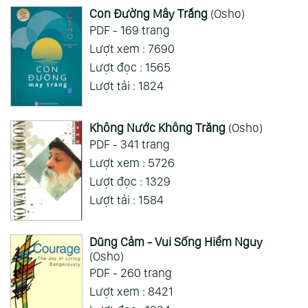
Con Đường Mây Trắng
(Osho)
ai hỏi 123
Wed 05/08/2026
PDF - 169 trang
Mong 1 ngày shop ra 2 chap
Lượt xem : 7690
Lượt đọc : 1565
Xem Thêm
Lượt tải : 1824
Không Nước Không Trăng
(Osho)
PDF - 341 trang
Lượt xem : 5726
Lượt đọc : 1329
Lượt tải : 1584
Dũng Cảm - Vui Sống Hiểm Nguy
(Osho)
PDF - 260 trang
Lượt xem : 8421