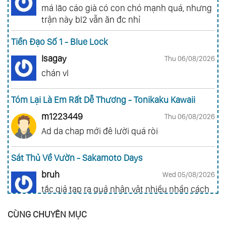
má lão cáo già có con chó mạnh quá, nhưng
trận này bl2 vẫn ăn đc nhỉ
Tiền Đạo Số 1 - Blue Lock
Isagay
Thu 06/08/2026
chán vl
Tóm Lại Là Em Rất Dễ Thương - Tonikaku Kawaii
m1223449
Thu 06/08/2026
Ad da chap mới đê lười quá ròi
Sát Thủ Về Vườn - Sakamoto Days
bruh
Wed 05/08/2026
tắc giả tạp ra quả nhân vật nhiều nhần cách
nhiều chức năng vl
CÙNG CHUYÊN MỤC
Gia Đình Điệp Viên - Spy X Family