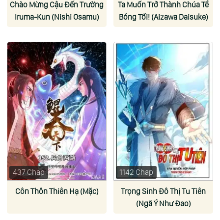
Chào Mừng Cậu Đến Trường
Ta Muốn Trở Thành Chúa Tể
Iruma-Kun (Nishi Osamu)
Bóng Tối! (Aizawa Daisuke)
437 Chap
1142 Chap
Côn Thôn Thiên Hạ (Mặc)
Trọng Sinh Đô Thị Tu Tiên
(Ngã Ý Như Đao)