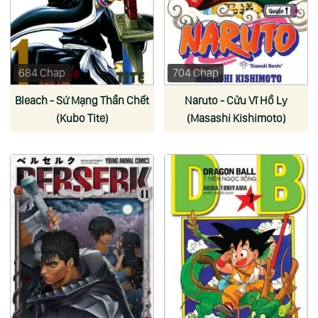
684 Chap
704 Chap
Bleach - Sứ Mạng Thần Chết
Naruto - Cửu Vĩ Hồ Ly
(Kubo Tite)
(Masashi Kishimoto)