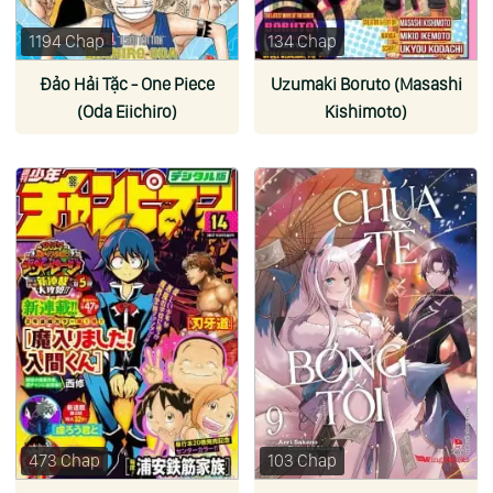
1194 Chap
134 Chap
Đảo Hải Tặc - One Piece
Uzumaki Boruto (Masashi
(Oda Eiichiro)
Kishimoto)
473 Chap
103 Chap