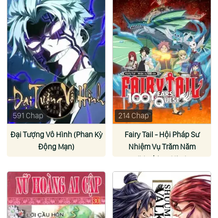
591 Chap
214 Chap
Đại Tượng Vô Hình (Phan Kỳ
Fairy Tail - Hội Pháp Sư
Động Mạn)
Nhiệm Vụ Trăm Năm
(Mashima Hiro)