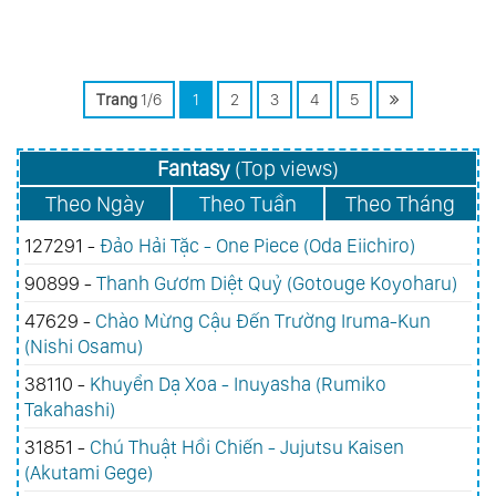
Trang
1/6
1
2
3
4
5
Fantasy
(Top views)
Theo Ngày
Theo Tuần
Theo Tháng
127291 -
Đảo Hải Tặc - One Piece (Oda Eiichiro)
90899 -
Thanh Gươm Diệt Quỷ (Gotouge Koyoharu)
47629 -
Chào Mừng Cậu Đến Trường Iruma-Kun
(Nishi Osamu)
38110 -
Khuyển Dạ Xoa - Inuyasha (Rumiko
Takahashi)
31851 -
Chú Thuật Hồi Chiến - Jujutsu Kaisen
(Akutami Gege)