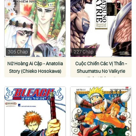
305 Chap
227 Chap
Nữ Hoàng Ai Cập - Anatolia
Cuộc Chiến Các Vị Thần -
Story (Chieko Hosokawa)
Shuumatsu No Valkyrie
(Fukui Takumi)