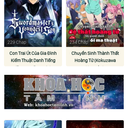
229 Chap
234 Chap
Con Trai Út Của Gia Đình
Chuyển Sinh Thành Thất
Kiếm Thuật Danh Tiếng
Hoàng Tử (Kokuzawa
(Emperor Penguin)
Yousuke)