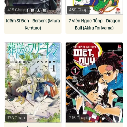
416 Chap
469 Chap
Kiếm Sĩ Đen - Berserk (Miura
7 Viên Ngọc Rồng - Dragon
Kentaro)
Ball (Akira Toriyama)
178 Chap
215 Chap