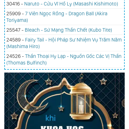
30416 -
Naruto - Cửu Vĩ Hồ Ly (Masashi Kishimoto)
25909 -
7 Viên Ngọc Rồng - Dragon Ball (Akira
Toriyama)
25547 -
Bleach - Sứ Mạng Thần Chết (Kubo Tite)
24589 -
Fairy Tail - Hội Pháp Sư Nhiệm Vụ Trăm Năm
(Mashima Hiro)
24526 -
Thần Thoại Hy Lạp - Nguồn Gốc Các Vị Thần
(Thomas Bulfinch)