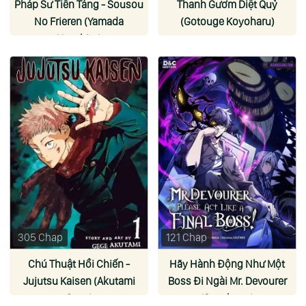
Pháp Sư Tiễn Táng - Sousou
Thanh Gươm Diệt Quỷ
No Frieren (Yamada
(Gotouge Koyoharu)
Kanehito)
305 Chap
121 Chap
Chú Thuật Hồi Chiến -
Hãy Hành Động Như Một
Jujutsu Kaisen (Akutami
Boss Đi Ngài Mr. Devourer
Gege)
(Sancheon)