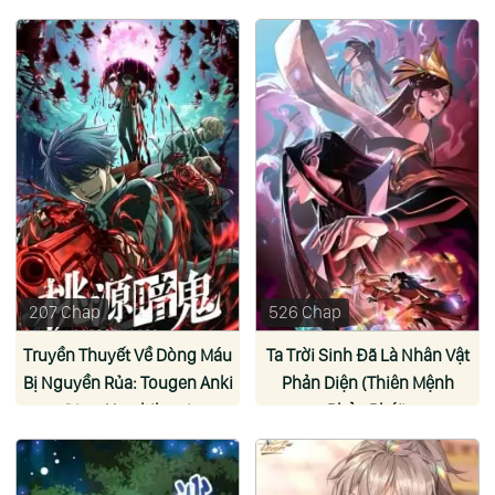
207 Chap
526 Chap
Truyền Thuyết Về Dòng Máu
Ta Trời Sinh Đã Là Nhân Vật
Bị Nguyền Rủa: Tougen Anki
Phản Diện (Thiên Mệnh
(Yura Urushibara)
Phản Phái)