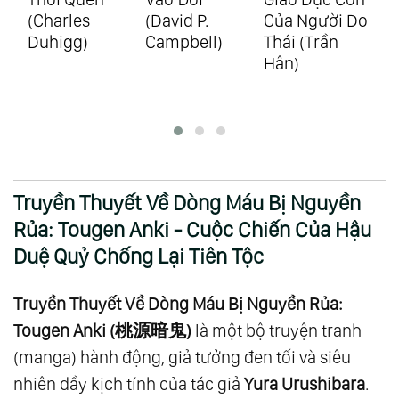
(David P.
Của Người Do
Của Luật Hấp
Ng
Campbell)
Thái (Trần
Dẫn (Jack
Cả
Hân)
Canfield)
Ge
Truyền Thuyết Về Dòng Máu Bị Nguyền
Rủa: Tougen Anki - Cuộc Chiến Của Hậu
Duệ Quỷ Chống Lại Tiên Tộc
Truyền Thuyết Về Dòng Máu Bị Nguyền Rủa:
Tougen Anki (桃源暗鬼)
là một bộ truyện tranh
(manga) hành động, giả tưởng đen tối và siêu
nhiên đầy kịch tính của tác giả
Yura Urushibara
.