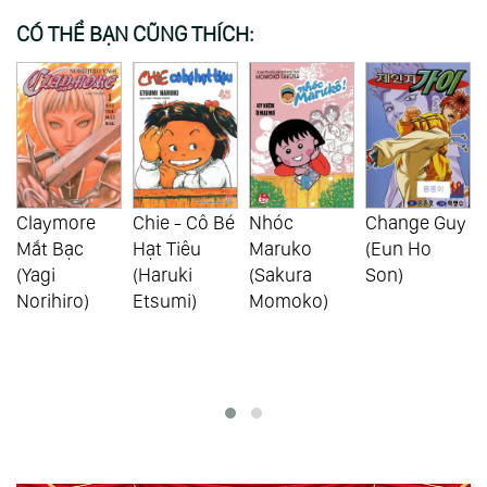
CÓ THỂ BẠN CŨNG THÍCH:
Chie - Cô Bé
Nhóc
Change Guy
Ngày Thứ
Hạt Tiêu
Maruko
(Eun Ho
Hai Đẫm
(Haruki
(Sakura
Son)
Máu -
Etsumi)
Momoko)
Bloody
Monday
(Ryou
Ryumon)