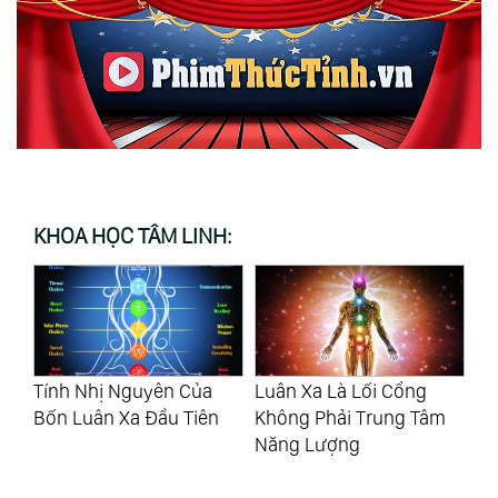
KHOA HỌC TÂM LINH:
Luân Xa Là Lối Cổng
Numerology: Life Path
15
Không Phải Trung Tâm
Số 1
Mậ
Năng Lượng