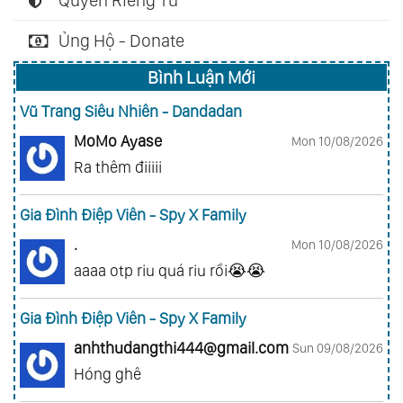
Quyền Riêng Tư
Ủng Hộ - Donate
Bình Luận Mới
Vũ Trang Siêu Nhiên - Dandadan
MoMo Ayase
Mon 10/08/2026
Ra thêm điiiii
Gia Đình Điệp Viên - Spy X Family
.
Mon 10/08/2026
aaaa otp riu quá riu rồi😭😭
Gia Đình Điệp Viên - Spy X Family
anhthudangthi444@gmail.com
Sun 09/08/2026
Hóng ghê