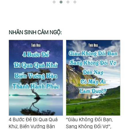
NHÂN SINH CẢM NGỘ:
4 Bước Để Đi Qua Quá
“Giàu Không Đổi Bạn,
Nă
Khứ, Biến Vướng Bận
Sang Không Đổi Vợ”,
Tr