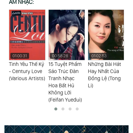
ÂM NHẠC:
01:00:31
00:58:28
01:02:53
0
Tình Yêu Thế Kỷ
15 Tuyệt Phẩm
Những Bài Hát
Tì
- Century Love
Sáo Trúc Đàn
Hay Nhất Của
Tậ
(Various Artists)
Tranh Nhạc
Đồng Lệ (Tong
Lo
)
Hoa Bất Hủ
Li)
Si
Không Lời
(Feifan Yueduì)