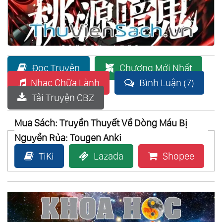
Đọc Truyện
Chương Mới Nhất
Nhạc Chữa Lành
Bình Luận (7)
Tải Truyện CBZ
Mua Sách: Truyền Thuyết Về Dòng Máu Bị
Nguyền Rủa: Tougen Anki
TiKi
Lazada
Shopee