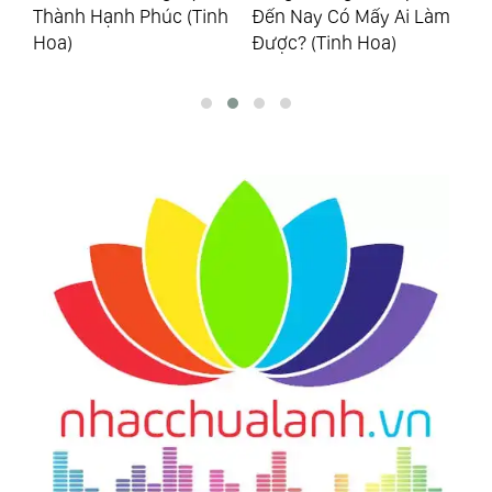
oa)
Thành Hạnh Phúc (Tinh
Đến Nay Có Mấy Ai Làm
Ai
Hoa)
Được? (Tinh Hoa)
Ti