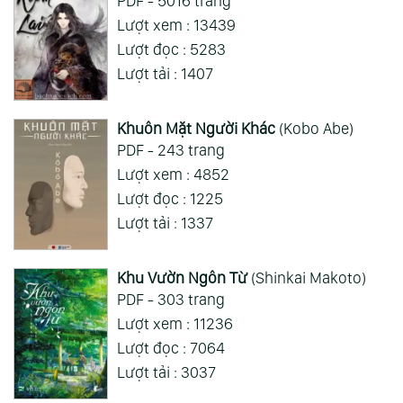
PDF - 5016 trang
Mong 1 ngày shop ra 2 chap
Lượt xem : 13439
Lượt đọc : 5283
Xem Thêm
Lượt tải : 1407
Khuôn Mặt Người Khác
(Kobo Abe)
PDF - 243 trang
Lượt xem : 4852
Lượt đọc : 1225
Lượt tải : 1337
Khu Vườn Ngôn Từ
(Shinkai Makoto)
PDF - 303 trang
Lượt xem : 11236
Lượt đọc : 7064
Lượt tải : 3037