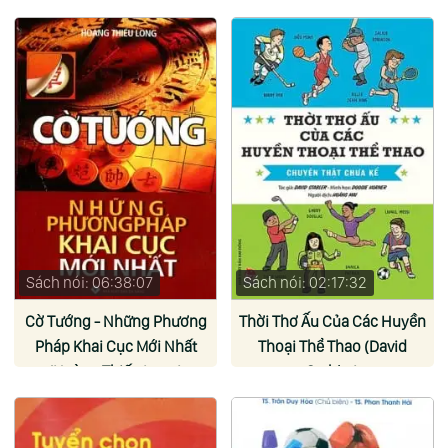
Sách nói: 06:38:07
Sách nói: 02:17:32
Cờ Tướng - Những Phương
Thời Thơ Ấu Của Các Huyền
Pháp Khai Cục Mới Nhất
Thoại Thể Thao (David
(Hoàng Thiếu Long)
Stabler)