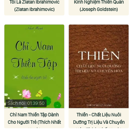
Tôi Là Zlatan Ibrahimovic
Kinh Nghiệm Thiền Quán
(Zlatan Ibrahimovic)
(Joseph Goldstein)
Sách nói: 01:39:50
Chỉ Nam Thiền Tập Dành
Thiền - Chất Liệu Nuôi
Cho Người Trẻ (Thích Nhất
Dưỡng Trị Liệu Và Chuyển
Hạnh)
Hóa (Thích Nhất Hạnh)