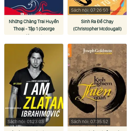
Sách nói: 07:26:50
Những Chàng Trai Huyền
Sinh Ra Để Chạy
Thoại - Tập 1 (George
(Christopher Mcdougall)
Ohsawa)
Sách nói: 01:23:03
Sách nói: 07:35:52