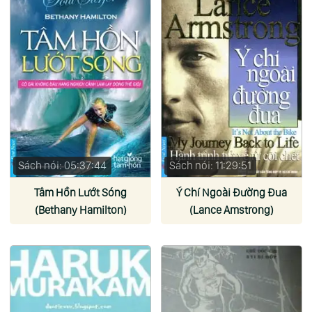
Sách nói: 05:37:44
Sách nói: 11:29:51
Tâm Hồn Lướt Sóng
Ý Chí Ngoài Đường Đua
(Bethany Hamilton)
(Lance Amstrong)