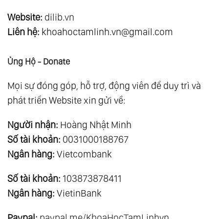
Website:
dilib.vn
Liên hệ:
khoahoctamlinh.vn@gmail.com
Ủng Hộ - Donate
Mọi sự đóng góp, hỗ trợ, động viên để duy trì và
phát triển Website xin gửi về:
Người nhận:
Hoàng Nhật Minh
Số tài khoản:
0031000188767
Ngân hàng:
Vietcombank
Số tài khoản:
103873878411
Ngân hàng:
VietinBank
Paypal:
paypal.me/KhoaHocTamLinhvn