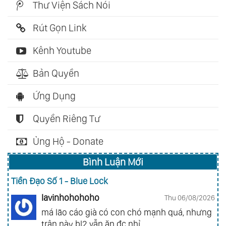
Thư Viện Sách Nói
Rút Gọn Link
Kênh Youtube
Bản Quyền
Ứng Dụng
Quyền Riêng Tư
Ủng Hộ - Donate
Bình Luận Mới
Tiền Đạo Số 1 - Blue Lock
lavinhohohoho
Thu 06/08/2026
má lão cáo già có con chó mạnh quá, nhưng
trận này bl2 vẫn ăn đc nhỉ