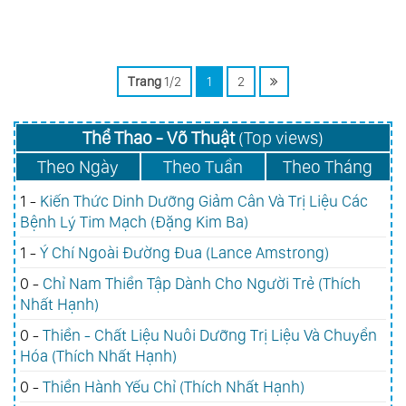
Trang
1/2
1
2
Thể Thao - Võ Thuật
(Top views)
Theo Ngày
Theo Tuần
Theo Tháng
1 -
Kiến Thức Dinh Dưỡng Giảm Cân Và Trị Liệu Các
Bệnh Lý Tim Mạch (Đặng Kim Ba)
1 -
Ý Chí Ngoài Đường Đua (Lance Amstrong)
0 -
Chỉ Nam Thiền Tập Dành Cho Người Trẻ (Thích
Nhất Hạnh)
0 -
Thiền - Chất Liệu Nuôi Dưỡng Trị Liệu Và Chuyển
Hóa (Thích Nhất Hạnh)
0 -
Thiền Hành Yếu Chỉ (Thích Nhất Hạnh)