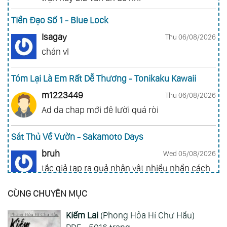
Tiền Đạo Số 1 - Blue Lock
Isagay
Thu 06/08/2026
chán vl
Tóm Lại Là Em Rất Dễ Thương - Tonikaku Kawaii
m1223449
Thu 06/08/2026
Ad da chap mới đê lười quá ròi
Sát Thủ Về Vườn - Sakamoto Days
bruh
Wed 05/08/2026
tắc giả tạp ra quả nhân vật nhiều nhần cách
nhiều chức năng vl
CÙNG CHUYÊN MỤC
Gia Đình Điệp Viên - Spy X Family
Kiếm Lai
(Phong Hỏa Hí Chư Hầu)
ai hỏi 123
Wed 05/08/2026