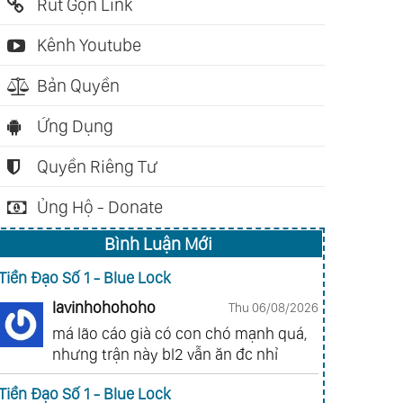
Rút Gọn Link
ch nói: 03:15:09
Sách nói: 02:52:58
Sách nói: 0
Kênh Youtube
 Or No - Những
Thánh Kinh Dưỡng Da
Tìm Về Sứ
Bản Quyền
ết Định Thay Đổi
(Chizu Saeki)
Biên (Rob
c Sống (Spencer
Ứng Dụng
hnson)
Quyền Riêng Tư
Ủng Hộ - Donate
Bình Luận Mới
Tiền Đạo Số 1 - Blue Lock
lavinhohohoho
Thu 06/08/2026
má lão cáo già có con chó mạnh quá,
nhưng trận này bl2 vẫn ăn đc nhỉ
Tiền Đạo Số 1 - Blue Lock