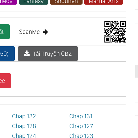
medy
Fantasy
Shounen
Martial Arts
ất
ScanMe
(50)
Tải Truyện CBZ
ee
Chap 132
Chap 131
Chap 128
Chap 127
Chap 124
Chap 123