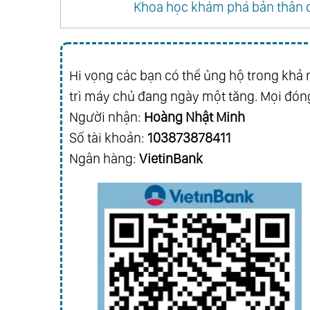
Khoa học khám phá bản thân q
Chap 10
Chap 9
Chap 6
Chap 5
Chap 2
Chap 1
Hi vọng các bạn có thể ủng hộ trong khả n
trì máy chủ đang ngày một tăng. Mọi đóng
Người nhận:
Hoàng Nhật Minh
Số tài khoản:
103873878411
Ngân hàng:
VietinBank