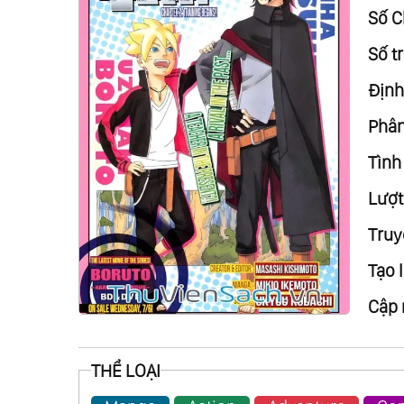
Số C
Số tr
Định
Phân 
Tình 
Lượt
Truy
Tạo l
Cập 
THỂ LOẠI