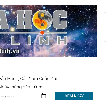
Chap 64
Chap 63
Chap 60
Chap 59
Chap 56
Chap 55
Chap 52
Chap 51
Chap 48
Chap 47
Chap 44
Chap 43
Chap 40
Chap 39
Chap 36
Chap 35
Chap 32
Chap 31
Chap 28
Chap 27
Vận Mệnh, Các Năm Cuộc Đời...
Chap 24
Chap 23
Ngày tháng năm sinh:
Chap 20
Chap 19
XEM NGAY
Chap 16
Chap 15
Chap 12
Chap 11