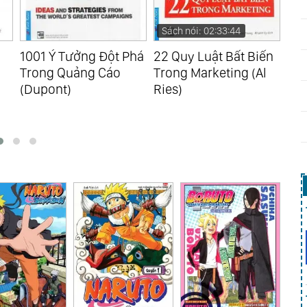
Sách nói: 02:33:44
Sá
1001 Ý Tưởng Đột Phá
22 Quy Luật Bất Biến
Yes
Trong Quảng Cáo
Trong Marketing (Al
Quy
(Dupont)
Ries)
Cuộ
Jo