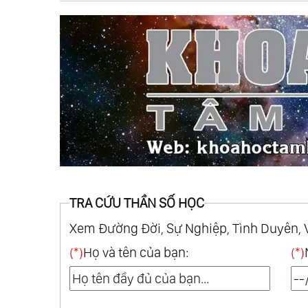
Chap 66
Chap 65
Chap 62
Chap 61
Chap 58
Chap 57
Chap 54
Chap 53
Chap 50
Chap 49
Chap 46
Chap 45
Chap 42
Chap 41
Chap 38
Chap 37
Chap 34
Chap 33
TRA CỨU THẦN SỐ HỌC
Chap 30
Chap 29
Xem Đường Đời, Sự Nghiệp, Tình Duyên, 
Chap 26
Chap 25
(*)
Họ và tên của bạn:
(*)
Chap 22
Chap 21
Chap 18
Chap 17
Chap 14
Chap 13