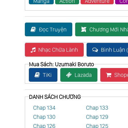
Manga
Action
Adventure
Co
Đọc Truyện
Chương Mới Nh
Nhạc Chữa Lành
Bình Luận 
Mua Sách: Uzumaki Boruto
TiKi
Lazada
Shop
DANH SÁCH CHƯƠNG
Chap 134
Chap 133
Chap 130
Chap 129
Chap 126
Chap 125