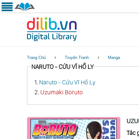
Trang Chủ
Truyện Tranh
Manga
NARUTO - CỬU VĨ HỒ LY
1.
Naruto - Cửu Vĩ Hồ Ly
2.
Uzumaki Boruto
UZU
Tác g