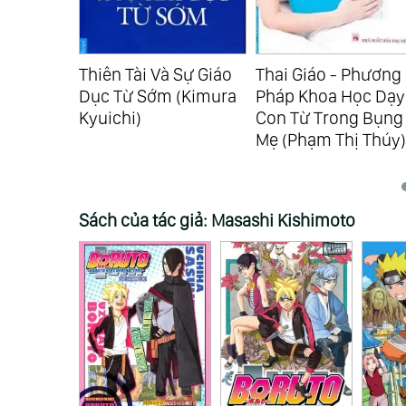
:30
Tâm Linh
Thiên Tài Và Sự Giáo
Thai Giáo - Phương
Dục Từ Sớm (Kimura
Pháp Khoa Học Dạy
Kyuichi)
Con Từ Trong Bụng
Mẹ (Phạm Thị Thúy)
Sách của tác giả: Masashi Kishimoto