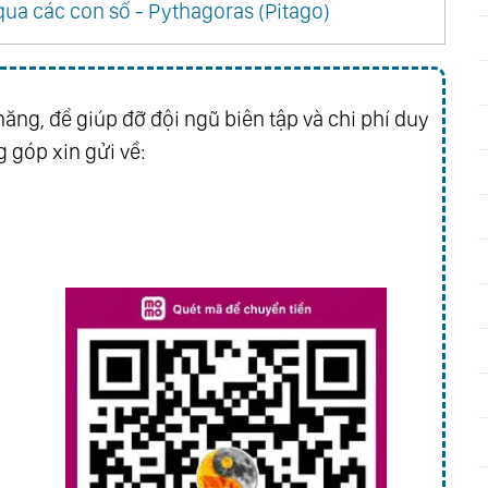
ua các con số - Pythagoras (Pitago)
Chap 8
Chap 7
Chap 4
Chap 3
ăng, để giúp đỡ đội ngũ biên tập và chi phí duy
 góp xin gửi về: