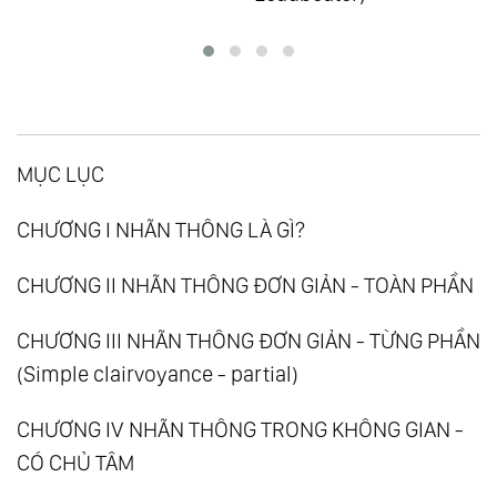
MỤC LỤC
CHƯƠNG I NHÃN THÔNG LÀ GÌ?
CHƯƠNG II NHÃN THÔNG ĐƠN GIẢN - TOÀN PHẦN
CHƯƠNG III NHÃN THÔNG ĐƠN GIẢN - TỪNG PHẦN
(Simple clairvoyance - partial)
CHƯƠNG IV NHÃN THÔNG TRONG KHÔNG GIAN -
CÓ CHỦ TÂM