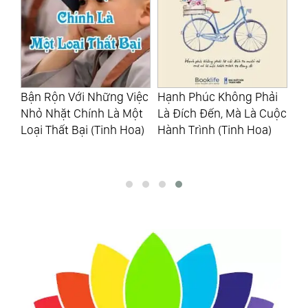
ệ:
Bận Rộn Với Những Việc
Hạnh Phúc Không Phải
Ng
m
Nhỏ Nhặt Chính Là Một
Là Đích Đến, Mà Là Cuộc
Tư
g
Loại Thất Bại (Tinh Hoa)
Hành Trình (Tinh Hoa)
Mi
Kh
(T