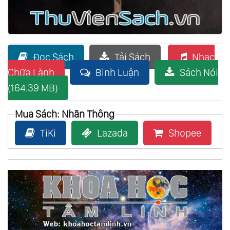
Đọc Sách
Tải Sách
Nhạc
Chữa Lành
Bình Luận
Sách Nói
(164.39 MB)
Mua Sách: Nhãn Thông
TiKi
Lazada
Shopee