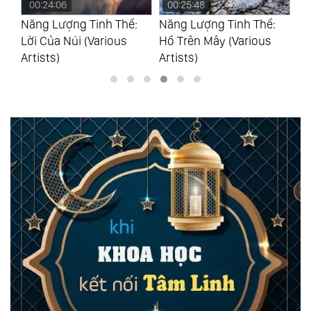
00:24:06
00:25:48
0
Năng Lượng Tinh Thể:
Năng Lượng Tinh Thể:
Nă
Lời Của Núi (Various
Hồ Trên Mây (Various
Tr
Artists)
Artists)
(V