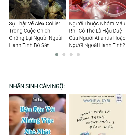
r
Người Thuộc Nhóm Máu
Chính Phủ Iraq Thừa
Lo
Rh- Có Thể Là Hậu Duệ
Nhận Chủng Người
Tí
i
Của Người Atlantis Hoặc
Ngoài Hành Tinh
Vă
Người Ngoài Hành Tinh?
Anunnaki Là Có Thật
Ng
NHÂN SINH CẢM NGỘ: