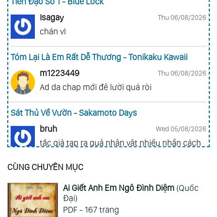
Tiền Đạo Số 1 - Blue Lock
Isagay
Thu 06/08/2026
chán vl
Tóm Lại Là Em Rất Dễ Thương - Tonikaku Kawaii
m1223449
Thu 06/08/2026
Ad da chap mới đê lười quá ròi
Sát Thủ Về Vườn - Sakamoto Days
bruh
Wed 05/08/2026
tắc giả tạp ra quả nhân vật nhiều nhần cách
nhiều chức năng vl
CÙNG CHUYÊN MỤC
Gia Đình Điệp Viên - Spy X Family
Ai Giết Anh Em Ngô Đình Diệm
(Quốc
ai hỏi 123
Wed 05/08/2026
Đại)
Mong 1 ngày shop ra 2 chap
PDF - 167 trang