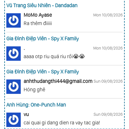
Vũ Trang Siêu Nhiên - Dandadan
MoMo Ayase
Mon 10/08/2026
Ra thêm điiiii
Gia Đình Điệp Viên - Spy X Family
.
Mon 10/08/2026
aaaa otp riu quá riu rồi😭😭
Gia Đình Điệp Viên - Spy X Family
anhthudangthi444@gmail.com
Sun 09/08/2026
Hóng ghê
Anh Hùng: One-Punch Man
vu
Sun 09/08/2026
cai quai gi dang dien ra vay tac gia!