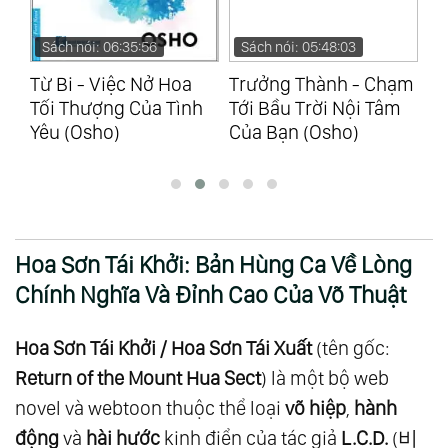
Sách nói: 05:48:03
Sách nói: 07:24:54
S
Trưởng Thành - Chạm
Tình Yêu - Tự Do - Một
Sá
h
Tới Bầu Trời Nội Tâm
Mình (Osho)
Sứ
Của Bạn (Osho)
(O
Hoa Sơn Tái Khởi: Bản Hùng Ca Về Lòng
Chính Nghĩa Và Đỉnh Cao Của Võ Thuật
Hoa Sơn Tái Khởi / Hoa Sơn Tái Xuất
(tên gốc:
Return of the Mount Hua Sect
) là một bộ web
novel và webtoon thuộc thể loại
võ hiệp
,
hành
động
và
hài hước
kinh điển của tác giả
L.C.D.
(비