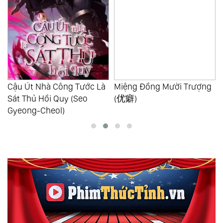
Miệng Đồng Mười Trượng
Đại Pháp Sư Toàn Năng -
(优癖)
Infinite Mage (Kim Chiwoo)