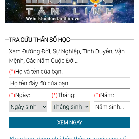
TRA CỨU THẦN SỐ HỌC
Xem Đường Đời, Sự Nghiệp, Tình Duyên, Vận
Mệnh, Các Năm Cuộc Đời...
(*)
Họ và tên của bạn:
(*)
Ngày:
(*)
Tháng:
(*)
Năm:
XEM NGAY
Khoa học khám phá bản thân qua các con số -