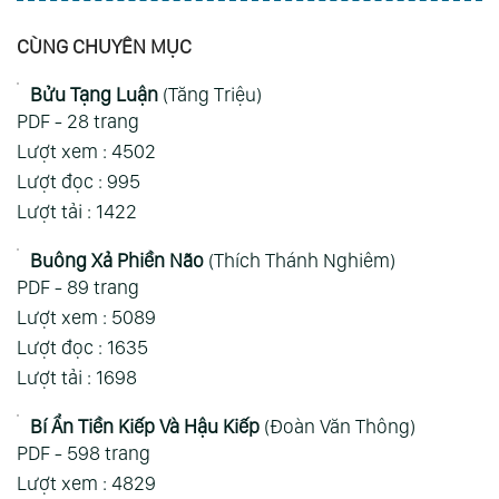
Đảo Hải Tặc - One Piece
CÙNG CHUYÊN MỤC
nhuquynh013ag@gmail.com
Sun 09/08/2026
Bửu Tạng Luận
(Tăng Triệu)
Nhớ quá nhớ,nhiều lúc muốn côi mà không
PDF - 28 trang
xem được phải xem rivew, giờ có cái app này
Lượt xem : 4502
đọc sướng ghê
Lượt đọc : 995
Xem Thêm
Lượt tải : 1422
Buông Xả Phiền Não
(Thích Thánh
Nghiêm)
PDF - 89 trang
Lượt xem : 5089
Lượt đọc : 1635
Lượt tải : 1698
Bí Ẩn Tiền Kiếp Và Hậu Kiếp
(Đoàn Văn
Thông)