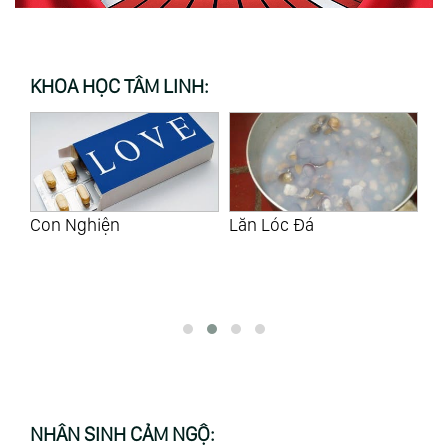
KHOA HỌC TÂM LINH:
Lăn Lóc Đá
Mông Lung
N
NHÂN SINH CẢM NGỘ: