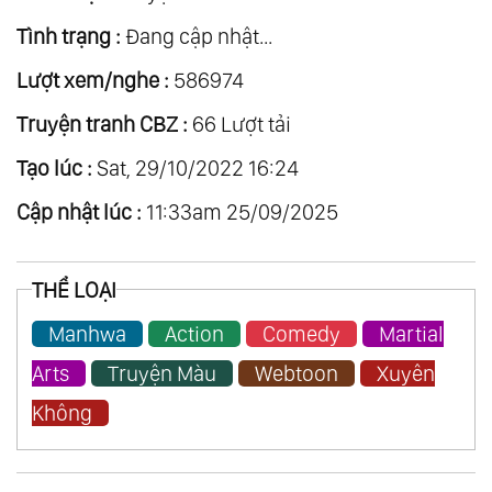
Tình trạng :
Đang cập nhật...
Lượt xem/nghe :
586974
Truyện tranh CBZ :
66 Lượt tải
Tạo lúc :
Sat, 29/10/2022 16:24
Cập nhật lúc :
11:33am 25/09/2025
THỂ LOẠI
Manhwa
Action
Comedy
Martial
Arts
Truyện Màu
Webtoon
Xuyên
Không