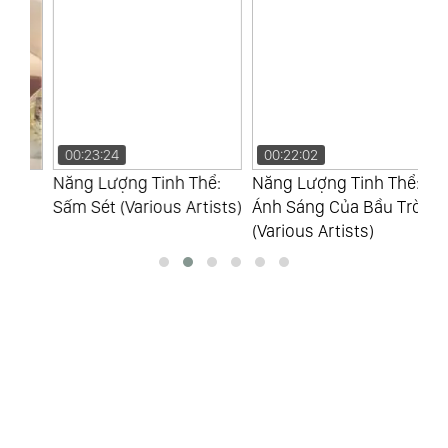
00:23:24
00:22:02
0
Năng Lượng Tinh Thể:
Năng Lượng Tinh Thể:
Nă
Sấm Sét (Various Artists)
Ánh Sáng Của Bầu Trời
Vũ
(Various Artists)
(V