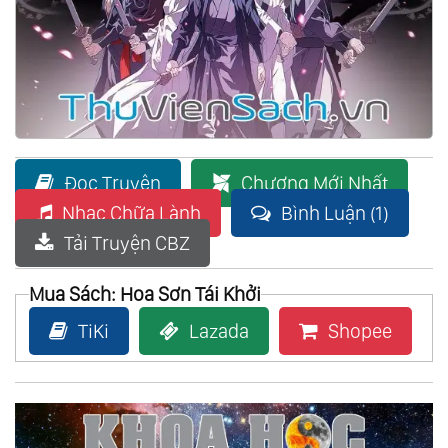
Đọc Truyện
Chương Mới Nhất
Nhạc Chữa Lành
Bình Luận (1)
Tải Truyện CBZ
Mua Sách: Hoa Sơn Tái Khởi
TiKi
Lazada
Shopee