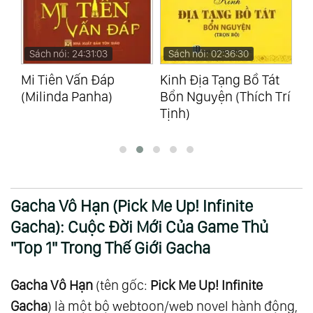
Sách nói: 02:36:30
S
Kinh Địa Tạng Bồ Tát
5 Ngôn Ngữ Tình Yêu -
To
Bổn Nguyện (Thích Trí
Dành Cho Trẻ Em
(N
Tịnh)
(Ross Campbell)
Gacha Vô Hạn (Pick Me Up! Infinite
Gacha): Cuộc Đời Mới Của Game Thủ
"Top 1" Trong Thế Giới Gacha
Gacha Vô Hạn
(tên gốc:
Pick Me Up! Infinite
Gacha
) là một bộ webtoon/web novel hành động,