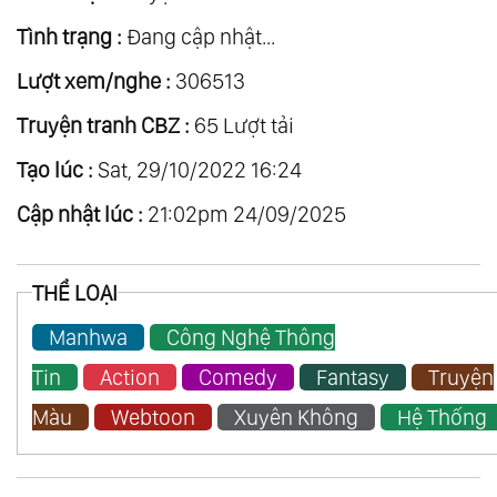
Tình trạng :
Đang cập nhật...
Lượt xem/nghe :
306513
Truyện tranh CBZ :
65 Lượt tải
Tạo lúc :
Sat, 29/10/2022 16:24
Cập nhật lúc :
21:02pm 24/09/2025
THỂ LOẠI
Manhwa
Công Nghệ Thông
Tin
Action
Comedy
Fantasy
Truyện
Màu
Webtoon
Xuyên Không
Hệ Thống