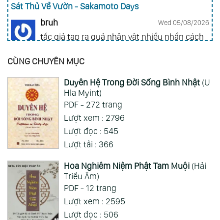
Sát Thủ Về Vườn - Sakamoto Days
bruh
Wed 05/08/2026
tắc giả tạp ra quả nhân vật nhiều nhần cách
nhiều chức năng vl
CÙNG CHUYÊN MỤC
Gia Đình Điệp Viên - Spy X Family
Duyên Hệ Trong Đời Sống Bình Nhật
(U
ai hỏi 123
Wed 05/08/2026
Hla Myint)
Mong 1 ngày shop ra 2 chap
PDF - 272 trang
Lượt xem : 2796
Xem Thêm
Lượt đọc : 545
Lượt tải : 366
Hoa Nghiêm Niệm Phật Tam Muội
(Hải
Triều Âm)
PDF - 12 trang
Lượt xem : 2595
Lượt đọc : 506