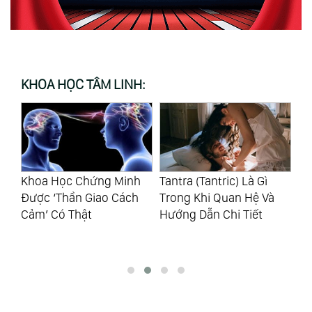
KHOA HỌC TÂM LINH:
h
Tantra (Tantric) Là Gì
Ý Thức Cá Nhân Tương
Tr
Trong Khi Quan Hệ Và
Tác Với Các Ý Thức Khác
Củ
Hướng Dẫn Chi Tiết
Trong Vũ Trụ