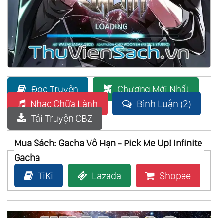
Đọc Truyện
Chương Mới Nhất
Nhạc Chữa Lành
Bình Luận (2)
Tải Truyện CBZ
Mua Sách: Gacha Vô Hạn - Pick Me Up! Infinite
Gacha
TiKi
Lazada
Shopee