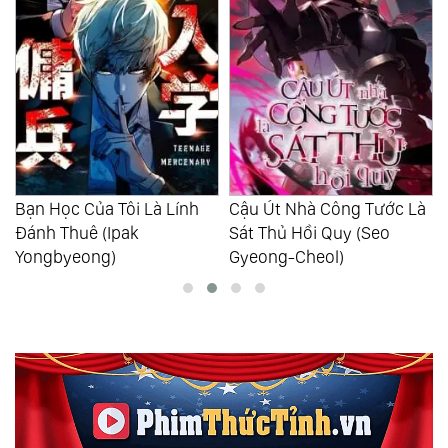
Cậu Út Nhà Công Tước Là
Miệng Đồng Mười Trượng
Sát Thủ Hồi Quy (Seo
(优癖)
Gyeong-Cheol)