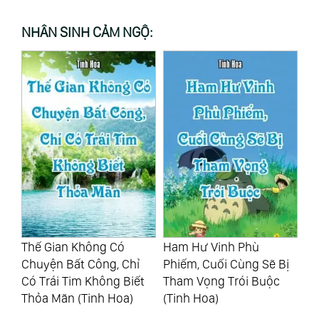
NHÂN SINH CẢM NGỘ:
n
Thế Gian Không Có
Ham Hư Vinh Phù
Họ
ó
Chuyện Bất Công, Chỉ
Phiếm, Cuối Cùng Sẽ Bị
Có
Có Trái Tim Không Biết
Tham Vọng Trói Buộc
Nh
Thỏa Mãn (Tinh Hoa)
(Tinh Hoa)
Ba
Ho