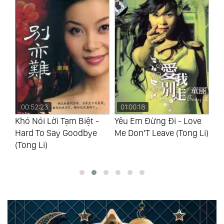
00:52:23
01:00:18
0
ào
Khó Nói Lời Tạm Biệt -
Yêu Em Đừng Đi - Love
Nh
ong
Hard To Say Goodbye
Me Don’T Leave (Tong Li)
Hu
(Tong Li)