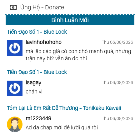
Ủng Hộ - Donate
Bình Luận Mới
Tiền Đạo Số 1 - Blue Lock
lavinhohohoho
Thu 06/08/2026
má lão cáo già có con chó mạnh quá, nhưng
trận này bl2 vẫn ăn đc nhỉ
Tiền Đạo Số 1 - Blue Lock
Isagay
Thu 06/08/2026
chán vl
Tóm Lại Là Em Rất Dễ Thương - Tonikaku Kawaii
m1223449
Thu 06/08/2026
Ad da chap mới đê lười quá ròi