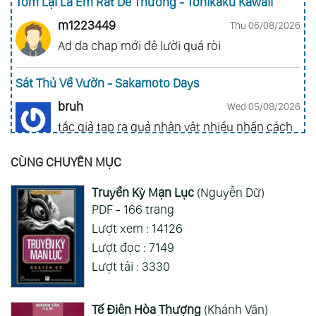
Tóm Lại Là Em Rất Dễ Thương - Tonikaku Kawaii
m1223449
Thu 06/08/2026
Ad da chap mới đê lười quá ròi
Sát Thủ Về Vườn - Sakamoto Days
bruh
Wed 05/08/2026
tắc giả tạp ra quả nhân vật nhiều nhần cách
nhiều chức năng vl
CÙNG CHUYÊN MỤC
Gia Đình Điệp Viên - Spy X Family
Truyền Kỳ Mạn Lục
(Nguyễn Dữ)
ai hỏi 123
Wed 05/08/2026
PDF - 166 trang
Mong 1 ngày shop ra 2 chap
Lượt xem : 14126
Lượt đọc : 7149
Xem Thêm
Lượt tải : 3330
Tế Điên Hòa Thượng
(Khánh Văn)