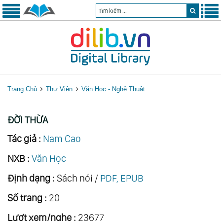
Trang Chủ
Thư Viện
Văn Học - Nghệ Thuật
ĐỜI THỪA
Tác giả :
Nam Cao
NXB :
Văn Học
Định dạng :
Sách nói /
PDF, EPUB
Số trang :
20
Lượt xem/nghe :
23677