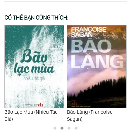
CÓ THỂ BẠN CŨNG THÍCH:
06:17:25
Bão Lặng (Francoise
Bất Khuất (Nguyễn Đức
Sagan)
Thuận)