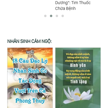
Dương”: Tìm Thuốc
Dương”: Điều Kỳ Diệu
Dư
Chữa Bệnh
NHÂN SINH CẢM NGỘ: