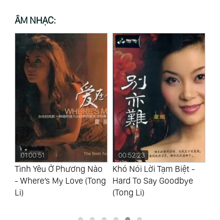
ÂM NHẠC:
00:52:23
01:00:18
0
ào
Khó Nói Lời Tạm Biệt -
Yêu Em Đừng Đi - Love
Li
ong
Hard To Say Goodbye
Me Don’T Leave (Tong Li)
- 
(Tong Li)
(M