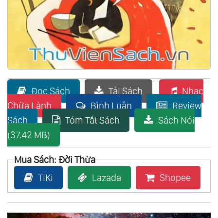
Đọc Sách
Tải Sách
Nhạc
Chữa Lành
Bình Luận
Review
Sách
Tóm Tắt Sách
Sách Nói
(37.42 MB)
Mua Sách: Đời Thừa
TiKi
Lazada
Shopee