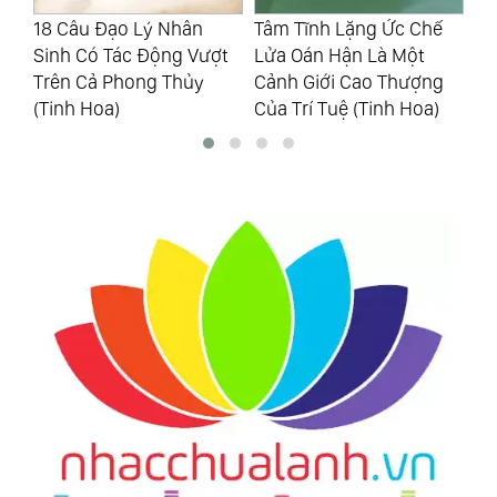
Tâm Tĩnh Lặng Ức Chế
Một Vài Câu Chuyện
Cá
t
Lửa Oán Hận Là Một
Nhỏ, Lại Có Thể Nói Ra
Ki
Cảnh Giới Cao Thượng
Rất Nhiều Chân Lý Nhân
Na
Của Trí Tuệ (Tinh Hoa)
Sinh (Tinh Hoa)
Nà