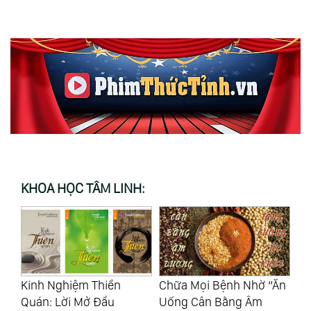
KHOA HỌC TÂM LINH:
Chữa Mọi Bệnh Nhờ “Ăn
Chữa Mọi Bệnh Nhờ “Ăn
Ch
Uống Cân Bằng Âm
Uống Cân Bằng Âm
Uố