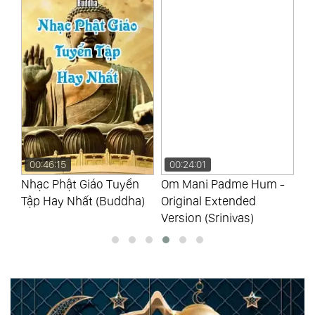
00:46:15
00:24:01
0
yển
Nhạc Phật Giáo Tuyển
Om Mani Padme Hum -
Ng
Tập Hay Nhất (Buddha)
Original Extended
Sá
Version (Srinivas)
Li