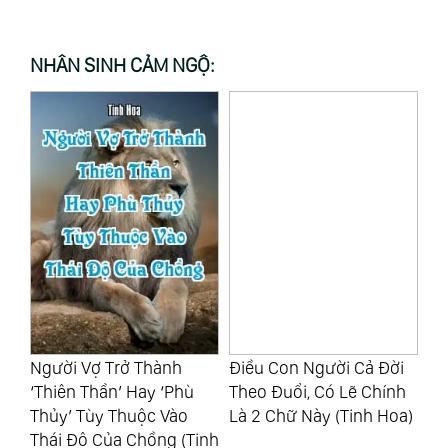
NHÂN SINH CẢM NGỘ:
n
Người Vợ Trở Thành
Điều Con Người Cả Đời
‘S
i
‘Thiên Thần’ Hay ‘Phù
Theo Đuổi, Có Lẽ Chính
Bầ
ng
Thủy’ Tùy Thuộc Vào
Là 2 Chữ Này (Tinh Hoa)
Thái Độ Của Chồng (Tinh