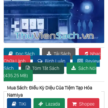
Đọc Sách
Tải Sách
Nhạc
Chữa Lành
Bình Luận
Review
Sách
Tóm Tắt Sách
Sách Nói
(435.25 MB)
Mua Sách: Điều Kỳ Diệu Của Tiệm Tạp Hóa
Namiya
TiKi
Lazada
Shopee