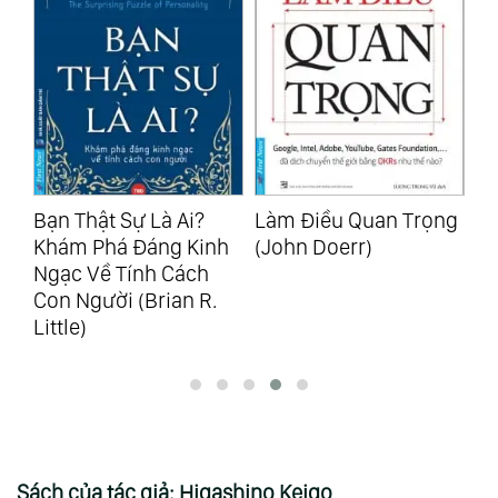
ng
Bạn Thật Sự Là Ai?
Làm Điều Quan Trọng
Th
Khám Phá Đáng Kinh
(John Doerr)
Cu
Ngạc Về Tính Cách
A
Con Người (Brian R.
Little)
Sách của tác giả: Higashino Keigo