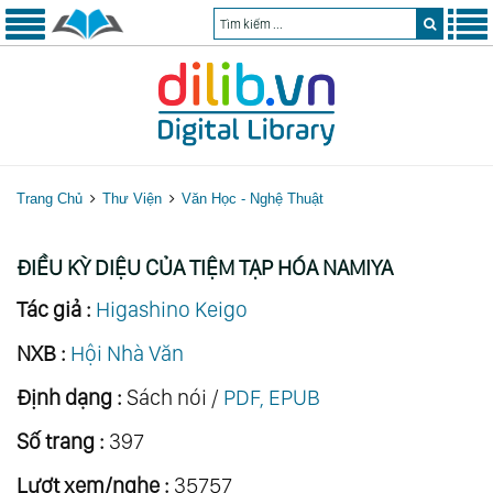
Trang Chủ
Thư Viện
Văn Học - Nghệ Thuật
ĐIỀU KỲ DIỆU CỦA TIỆM TẠP HÓA NAMIYA
Tác giả :
Higashino Keigo
NXB :
Hội Nhà Văn
Định dạng :
Sách nói /
PDF, EPUB
Số trang :
397
Lượt xem/nghe :
35757