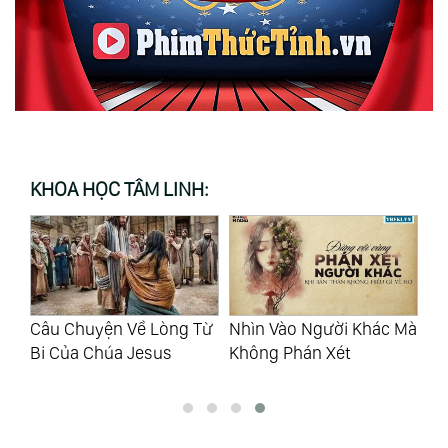
KHOA HỌC TÂM LINH:
Câu Chuyện Về Lòng Từ
Nhìn Vào Người Khác Mà
Mẹ
Bi Của Chúa Jesus
Không Phán Xét
Th
Cu