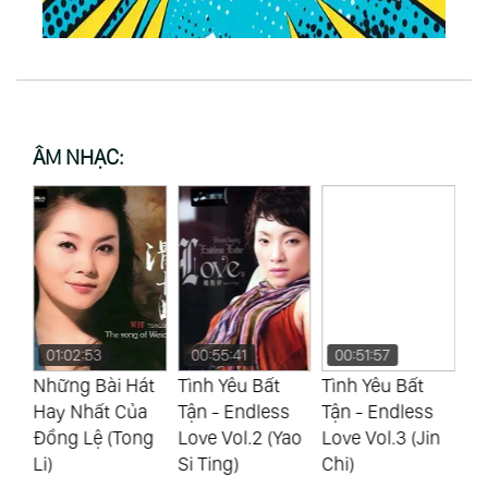
ÂM NHẠC:
01:02:53
00:55:41
00:51:57
0
ẩm
Những Bài Hát
Tình Yêu Bất
Tình Yêu Bất
Tì
Hay Nhất Của
Tận - Endless
Tận - Endless
Tậ
Đồng Lệ (Tong
Love Vol.2 (Yao
Love Vol.3 (Jin
Lo
Li)
Si Ting)
Chi)
Si