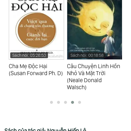
Sách nói: 05:28:53
Sách nói: 00:18:58
S
Cha Mẹ Độc Hại
Câu Chuyện Linh Hồn
7 
)
(Susan Forward Ph. D)
Nhỏ Và Mặt Trời
Cô
(Neale Donald
Lê
Walsch)
Sách của tác giả: Nguyễn Hiến Lê