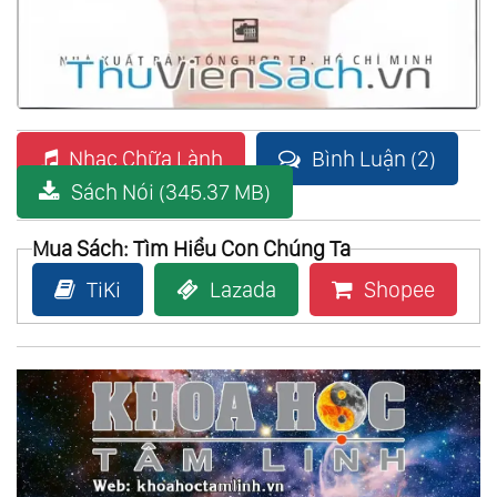
Nhạc Chữa Lành
Bình Luận (2)
Sách Nói (345.37 MB)
Mua Sách: Tìm Hiểu Con Chúng Ta
TiKi
Lazada
Shopee