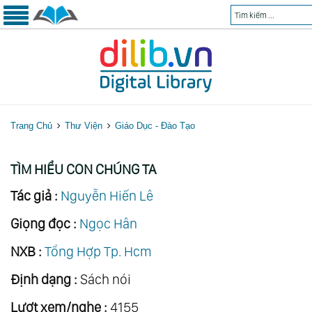
Trang Chủ
Thư Viện
Giáo Dục - Đào Tạo
TÌM HIỂU CON CHÚNG TA
Tác giả :
Nguyễn Hiến Lê
Giọng đọc :
Ngọc Hân
NXB :
Tổng Hợp Tp. Hcm
Định dạng :
Sách nói
Lượt xem/nghe :
4155