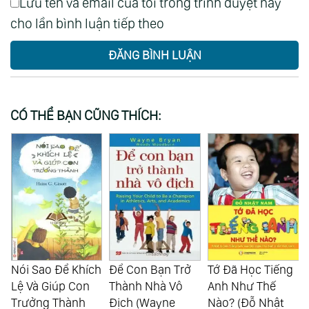
Lưu tên và email của tôi trong trình duyệt này
cho lần bình luận tiếp theo
ĐĂNG BÌNH LUẬN
CÓ THỂ BẠN CŨNG THÍCH:
Nói Sao Để Khích
Để Con Bạn Trở
Tớ Đã Học Tiếng
Lệ Và Giúp Con
Thành Nhà Vô
Anh Như Thế
Trưởng Thành
Địch (Wayne
Nào? (Đỗ Nhật