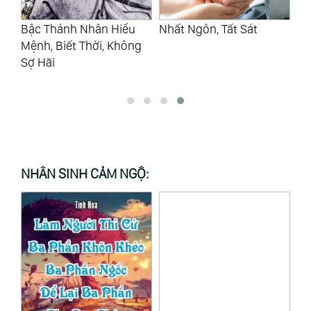
Bậc Thánh Nhân Hiểu
Nhất Ngôn, Tất Sát
Là
Mệnh, Biết Thời, Không
Mớ
Sợ Hãi
Gi
NHÂN SINH CẢM NGỘ: