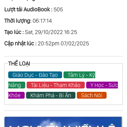
Lượt tải AudioBook :
505
Thời lượng:
06:17:14
Tạo lúc :
Sat, 29/10/2022 16:25
Cập nhật lúc :
20:52pm 07/02/2025
THỂ LOẠI
Giáo Dục - Đào Tạo
Tâm Lý - Kỹ
Năng
Tài Liệu - Tham Khảo
Y Học - Sức
Khỏe
Khám Phá - Bí Ẩn
Sách Nói