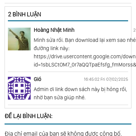
2 BÌNH LUẬN
Hoàng Nhật Minh
2
Mình sửa rồi. Bạn download lại xem sao nhé
đường link này:
https://drive.usercontent.google.com/down
id=1sbLSCtOM7_0r7aQQTpaEfsfg_fmMorss
Gió
16:45:02 Fri 07/02/2025
Admin ơi link down sách này bị hỏng rồi,
nhờ bạn sửa giúp nhé.
ĐỂ LẠI BÌNH LUẬN:
Địa chỉ email của bạn sẽ không được công bố.