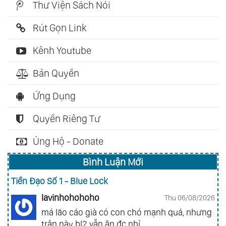
Thư Viện Sách Nói
Rút Gọn Link
Kênh Youtube
Bản Quyền
Ứng Dụng
Quyền Riêng Tư
Ủng Hộ - Donate
Bình Luận Mới
Tiền Đạo Số 1 - Blue Lock
lavinhohohoho
Thu 06/08/2026
má lão cáo già có con chó mạnh quá, nhưng
trận này bl2 vẫn ăn đc nhỉ