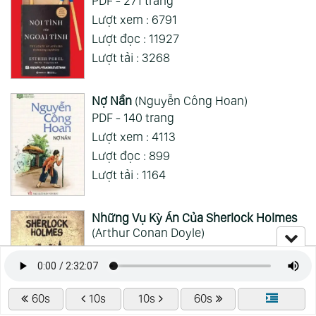
PDF - 271 trang
Mong 1 ngày shop ra 2 chap
Lượt xem : 6791
Lượt đọc : 11927
Xem Thêm
Lượt tải : 3268
Nợ Nần
(Nguyễn Công Hoan)
PDF - 140 trang
Lượt xem : 4113
Lượt đọc : 899
Lượt tải : 1164
Những Vụ Kỳ Án Của Sherlock Holmes
(Arthur Conan Doyle)
PDF - 443 trang
Lượt xem : 9508
Lượt đọc : 4055
60s
10s
10s
60s
Lượt tải : 2442