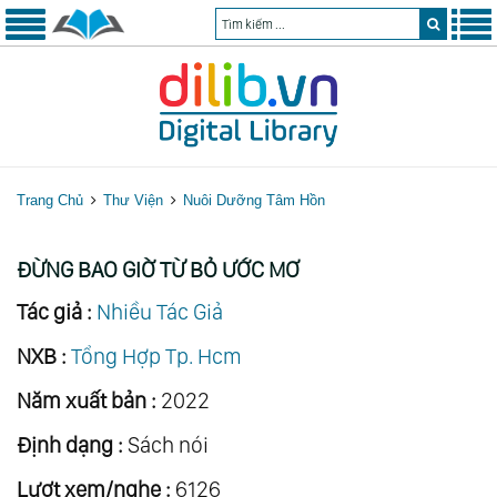
Trang Chủ
Thư Viện
Nuôi Dưỡng Tâm Hồn
ĐỪNG BAO GIỜ TỪ BỎ ƯỚC MƠ
Tác giả :
Nhiều Tác Giả
NXB :
Tổng Hợp Tp. Hcm
Năm xuất bản :
2022
Định dạng :
Sách nói
Lượt xem/nghe :
6126