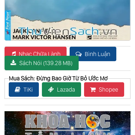
Nhạc Chữa Lành
Bình Luận
Sách Nói (139.28 MB)
Mua Sách: Đừng Bao Giờ Từ Bỏ Ước Mơ
TiKi
Lazada
Shopee