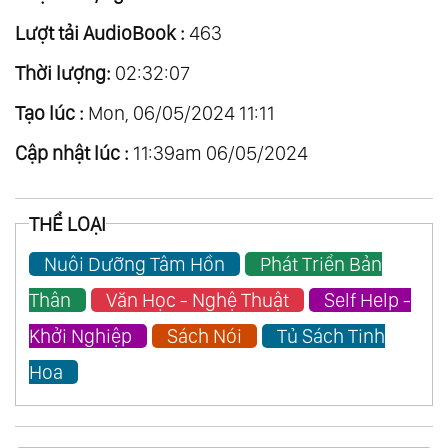
Lượt tải AudioBook :
463
Thời lượng:
02:32:07
Tạo lúc :
Mon, 06/05/2024 11:11
Cập nhật lúc :
11:39am 06/05/2024
THỂ LOẠI
Nuôi Dưỡng Tâm Hồn
Phát Triển Bản
Thân
Văn Học - Nghệ Thuật
Self Help -
Khởi Nghiệp
Sách Nói
Tủ Sách Tinh
Hoa