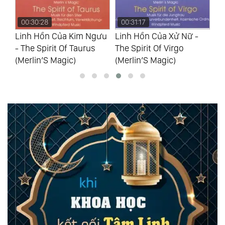
00:30:28
00:31:17
0
-
Linh Hồn Của Kim Ngưu
Linh Hồn Của Xử Nữ -
Rừ
- The Spirit Of Taurus
The Spirit Of Virgo
Ar
(Merlin’S Magic)
(Merlin’S Magic)