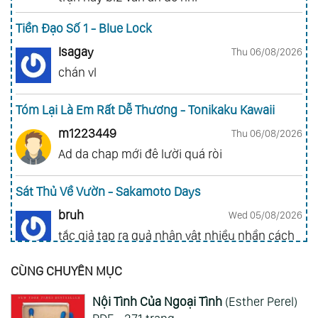
Tiền Đạo Số 1 - Blue Lock
Isagay
Thu 06/08/2026
chán vl
Tóm Lại Là Em Rất Dễ Thương - Tonikaku Kawaii
m1223449
Thu 06/08/2026
Ad da chap mới đê lười quá ròi
Sát Thủ Về Vườn - Sakamoto Days
bruh
Wed 05/08/2026
tắc giả tạp ra quả nhân vật nhiều nhần cách
nhiều chức năng vl
CÙNG CHUYÊN MỤC
Gia Đình Điệp Viên - Spy X Family
Nội Tình Của Ngoại Tình
(Esther Perel)
ai hỏi 123
Wed 05/08/2026