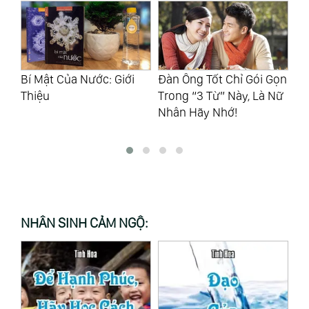
Đàn Ông Tốt Chỉ Gói Gọn
Quá Cố Chấp Thường
Cu
Trong “3 Từ” Này, Là Nữ
Khiến Cho Các Mối Quan
Có
Nhân Hãy Nhớ!
Hệ Rạn Vỡ
Ni
NHÂN SINH CẢM NGỘ: