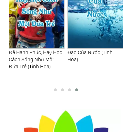
c,
Để Hạnh Phúc, Hãy Học
Đạo Của Nước (Tinh
Lĩ
Cách Sống Như Một
Hoa)
Nà
h
Đứa Trẻ (Tinh Hoa)
Bư
Ho