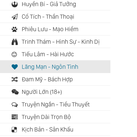
Huyền Bí - Giả Tưởng
Cổ Tích - Thần Thoại
Phiêu Lưu - Mạo Hiểm
Trinh Thám - Hình Sự - Kinh Dị
Tiếu Lâm - Hài Hước
Lãng Mạn - Ngôn Tình
Đam Mỹ - Bách Hợp
Người Lớn (18+)
Truyện Ngắn - Tiểu Thuyết
Truyện Dài Trọn Bộ
Kịch Bản - Sân Khấu
ch nói: 00:21:17
Sách nói: 00:55:45
Sách nói: 0