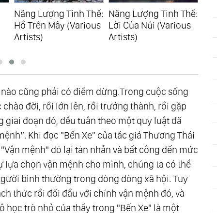
Năng Lượng Tinh Thể:
Năng Lượng Tinh Thể:
Năn
Hồ Trên Mây (Various
Lời Của Núi (Various
Tìn
Artists)
Artists)
(Va
g nào cũng phải có điểm dừng.Trong cuộc sống
chào đời, rồi lớn lên, rồi trưởng thành, rồi gặp
giai đoạn đó, đều tuân theo một quy luật đã
mệnh”. Khi đọc "Bến Xe" của tác giả Thương Thái
ên "Vận mệnh" đó lại tàn nhẫn và bất công đến mức
 tự lựa chọn vận mệnh cho mình, chúng ta có thể
n người bình thường trong dòng dòng xã hội. Tuy
ách thức rồi đối đầu với chính vận mệnh đó, và
 học trò nhỏ của thầy trong "Bến Xe" là một