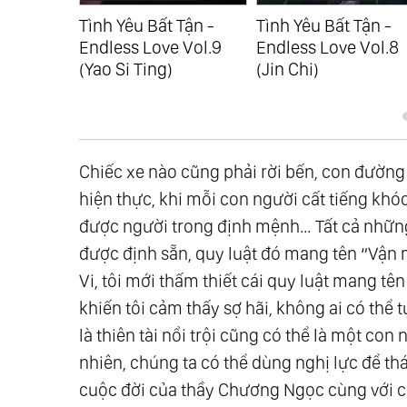
Tận -
Tình Yêu Bất Tận -
Tình Yêu Bất Tận -
 Vol.10
Endless Love Vol.9
Endless Love Vol.8
(Yao Si Ting)
(Jin Chi)
Chiếc xe nào cũng phải rời bến, con đườn
hiện thực, khi mỗi con người cất tiếng khóc 
được người trong định mệnh… Tất cả những 
được định sẵn, quy luật đó mang tên “Vận 
Vi, tôi mới thấm thiết cái quy luật mang t
khiến tôi cảm thấy sợ hãi, không ai có thể
là thiên tài nổi trội cũng có thể là một co
nhiên, chúng ta có thể dùng nghị lực để th
cuộc đời của thầy Chương Ngọc cùng với cô