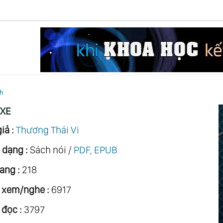
h
 XE
iả :
Thương Thái Vi
 dạng :
Sách nói /
PDF, EPUB
ang :
218
 xem/nghe :
6917
 đọc :
3797