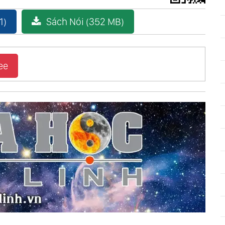
1)
Sách Nói (352 MB)
ee