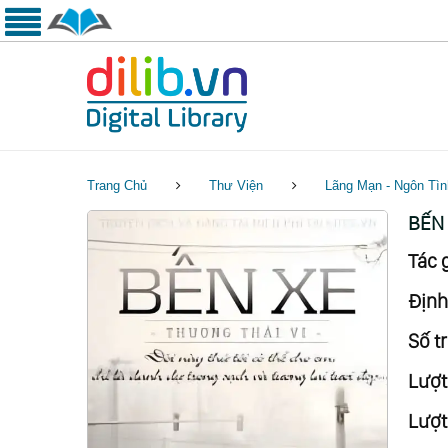
Trang Chủ
Thư Viện
Lãng Mạn - Ngôn Tìn
BẾN
Tác g
Định
Số tr
Lượt
Lượt