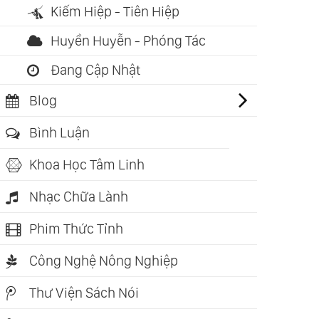
Kiếm Hiệp - Tiên Hiệp
g Lượng Tinh Thể:
Tình Yêu Bất Tận -
Tình Yêu B
h Yêu Của Đất
Endless Love Vol.13
Endless Lo
Huyền Huyễn - Phóng Tác
rious Artists)
(Yao Si Ting)
(Jin Chi)
Đang Cập Nhật
Blog
Bình Luận
Khoa Học Tâm Linh
Nhạc Chữa Lành
Phim Thức Tỉnh
Công Nghệ Nông Nghiệp
Thư Viện Sách Nói