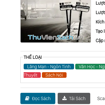
Lượt 
Lượt
Kích
Tạo l
Cập 
THỂ LOẠI
Lãng Mạn - Ngôn Tình
Văn Học - Ng
Thuyết
Sách Nói
Đọc Sách
Tải Sách
Sc