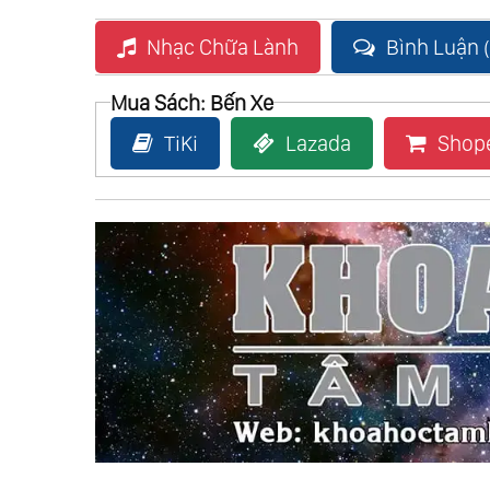
Nhạc Chữa Lành
Bình Luận (
Mua Sách: Bến Xe
TiKi
Lazada
Shop