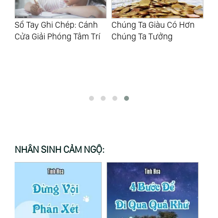
Sổ Tay Ghi Chép: Cánh
Chúng Ta Giàu Có Hơn
Số
n
Cửa Giải Phóng Tâm Trí
Chúng Ta Tưởng
Kh
Kh
ỡ
Kh
NHÂN SINH CẢM NGỘ: