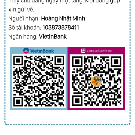
máy chủ đang ngày một tăng. Mọi đóng góp
xin gửi về:
Người nhận:
Hoàng Nhật Minh
Số tài khoản:
103873878411
Ngân hàng:
VietinBank