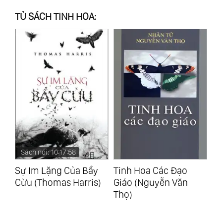
TỦ SÁCH TINH HOA:
Sách nói: 10:17:58
S
Sự Im Lặng Của Bầy
Tinh Hoa Các Đạo
Li
us
Cừu (Thomas Harris)
Giáo (Nguyễn Văn
Bì
Thọ)
Li