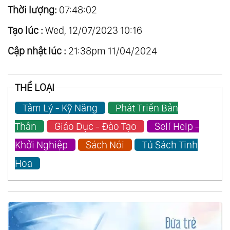
Thời lượng:
07:48:02
Tạo lúc :
Wed, 12/07/2023 10:16
Cập nhật lúc :
21:38pm 11/04/2024
THỂ LOẠI
Tâm Lý - Kỹ Năng
Phát Triển Bản
Thân
Giáo Dục - Đào Tạo
Self Help -
Khởi Nghiệp
Sách Nói
Tủ Sách Tinh
Hoa