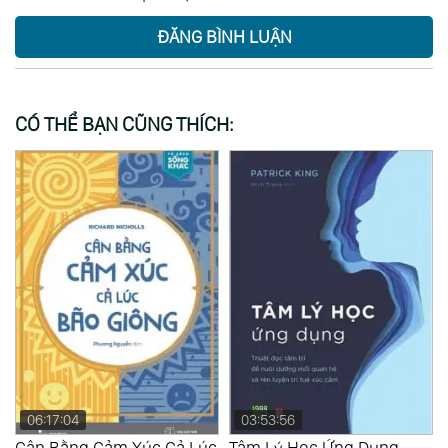
ĐĂNG BÌNH LUẬN
CÓ THỂ BẠN CŨNG THÍCH:
06:17:04
03:53:56
Cân Bằng Cảm Xúc Cả Lúc
Tâm Lý Học Ứng Dụng