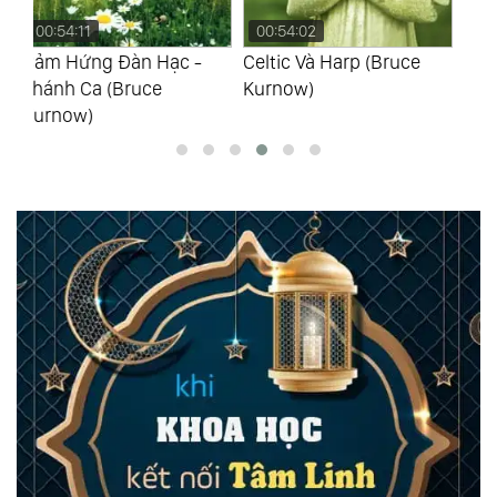
00:54:02
00:56:25
0
Celtic Và Harp (Bruce
Chữa Lành Bằng Đàn
Đà
Kurnow)
Hạc - Healing Harp
Ch
(Bruce Kurnow)
Ku