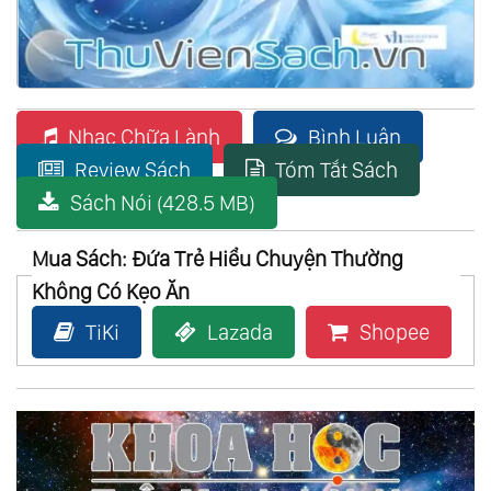
Nhạc Chữa Lành
Bình Luận
Review Sách
Tóm Tắt Sách
Sách Nói (428.5 MB)
Mua Sách: Đứa Trẻ Hiểu Chuyện Thường
Không Có Kẹo Ăn
TiKi
Lazada
Shopee