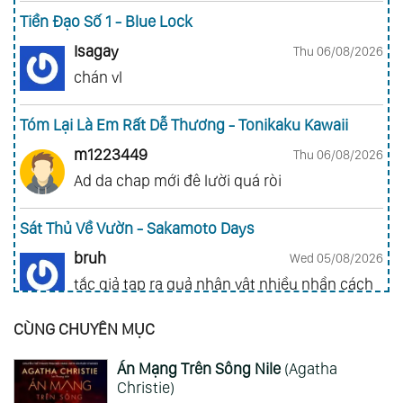
Tiền Đạo Số 1 - Blue Lock
Isagay
Thu 06/08/2026
chán vl
Tóm Lại Là Em Rất Dễ Thương - Tonikaku Kawaii
m1223449
Thu 06/08/2026
Ad da chap mới đê lười quá ròi
Sát Thủ Về Vườn - Sakamoto Days
bruh
Wed 05/08/2026
tắc giả tạp ra quả nhân vật nhiều nhần cách
nhiều chức năng vl
CÙNG CHUYÊN MỤC
Gia Đình Điệp Viên - Spy X Family
Án Mạng Trên Sông Nile
(Agatha
ai hỏi 123
Wed 05/08/2026
Christie)
Mong 1 ngày shop ra 2 chap