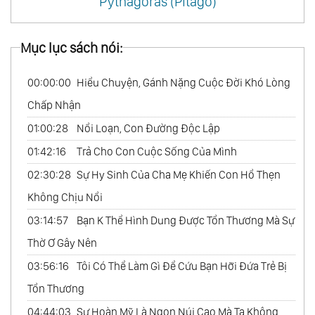
Pythagoras (Pitago)
Mục lục sách nói:
00:00:00
Hiểu Chuyện, Gánh Nặng Cuộc Đời Khó Lòng
Chấp Nhận
01:00:28
Nổi Loạn, Con Đường Độc Lập
01:42:16
Trả Cho Con Cuộc Sống Của Mình
02:30:28
Sự Hy Sinh Của Cha Mẹ Khiến Con Hổ Thẹn
Không Chịu Nổi
03:14:57
Bạn K Thể Hình Dung Được Tổn Thương Mà Sự
Thờ Ơ Gây Nên
03:56:16
Tôi Có Thể Làm Gì Để Cứu Bạn Hỡi Đứa Trẻ Bị
Tổn Thương
04:44:03
Sự Hoàn Mỹ Là Ngọn Núi Cao Mà Ta Không