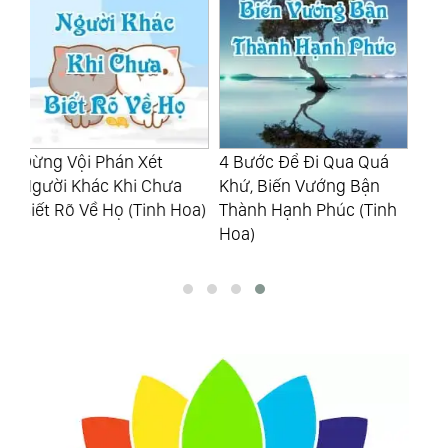
4 Bước Để Đi Qua Quá
“Giàu Không Đổi Bạn,
Kh
Khứ, Biến Vướng Bận
Sang Không Đổi Vợ”,
Cô
oa)
Thành Hạnh Phúc (Tinh
Đến Nay Có Mấy Ai Làm
Ha
Hoa)
Được? (Tinh Hoa)
Đi
(T