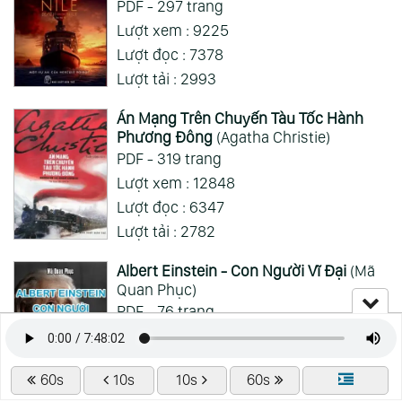
PDF - 297 trang
Lượt xem : 9225
Xem Thêm
Lượt đọc : 7378
Lượt tải : 2993
Án Mạng Trên Chuyến Tàu Tốc Hành
Phương Đông
(Agatha Christie)
PDF - 319 trang
Lượt xem : 12848
Lượt đọc : 6347
Lượt tải : 2782
Albert Einstein - Con Người Vĩ Đại
(Mã
Quan Phục)
PDF - 76 trang
Lượt xem : 5690
Lượt đọc : 1421
60s
10s
10s
60s
Lượt tải : 1639