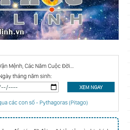
Chap 463
Chap 462
Chap 459
Chap 458
Chap 455
Chap 454
Chap 451
Chap 450
Chap 447
Chap 446
Chap 443
Chap 442
Chap 439
Chap 438
Vận Mệnh, Các Năm Cuộc Đời...
Chap 435
Chap 434
Ngày tháng năm sinh:
Chap 431
Chap 430
XEM NGAY
Chap 427
Chap 426
Chap 423
Chap 422
ua các con số - Pythagoras (Pitago)
Chap 419
Chap 418
Chap 415
Chap 414
Chap 411
Chap 410