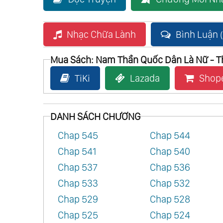
Nhạc Chữa Lành
Bình Luận (
Mua Sách: Nam Thần Quốc Dân Là Nữ - The
TiKi
Lazada
Shop
DANH SÁCH CHƯƠNG
Chap 545
Chap 544
Chap 541
Chap 540
Chap 537
Chap 536
Chap 533
Chap 532
Chap 529
Chap 528
Chap 525
Chap 524