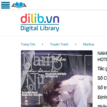
Trang Chủ
Truyện Tranh
Manhua
NAM 
HOTB
Tác g
Số C
Số tr
Định
Phân 