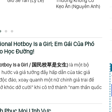
Gió Sẽ Tan (Lý Lê)
Thường Không Có
Hạn
Chap 295
Chap 294
Kẹo Ăn (Nguyên Anh)
Chap 291
Chap 290
Chap 287
Chap 286
Chap 283
Chap 282
Chap 279
Chap 278
nal Hotboy Is a Girl; Em Gái Của Phó
Chap 275
Chap 274
ão Học Đường!
Chap 271
Chap 270
Chap 267
Chap 266
 Hotboy Is a Girl / 国民校草是女生)
là một bộ
Chap 263
Chap 262
i hước và giả tưởng đầy hấp dẫn của tác giả
Chap 259
Chap 258
n độc đáo, xoay quanh một nữ chính giả trai để
Chap 255
Chap 254
ở khóc dở cười" khi cô trở thành "nam thần quốc
Chap 251
Chap 250
Chap 247
Chap 246
Chap 243
Chap 242
nh Phục Mọi Lĩnh Vực