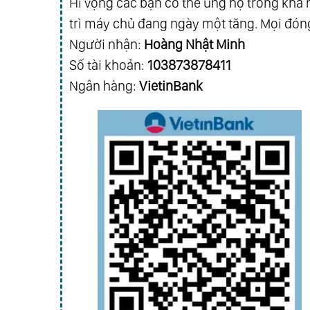
Hi vọng các bạn có thể ủng hộ trong khả n
Chap 409
Chap 408
trì máy chủ đang ngày một tăng. Mọi đóng
Chap 405
Chap 404
Người nhận:
Hoàng Nhật Minh
Chap 401
Chap 400
Số tài khoản:
103873878411
Chap 397
Chap 396
Ngân hàng:
VietinBank
Chap 393
Chap 392
Chap 389
Chap 388
Chap 385
Chap 384
Chap 381
Chap 380
Chap 377
Chap 376
Chap 373
Chap 372
Chap 369
Chap 368
Chap 365
Chap 364
Chap 361
Chap 360
Chap 357
Chap 356