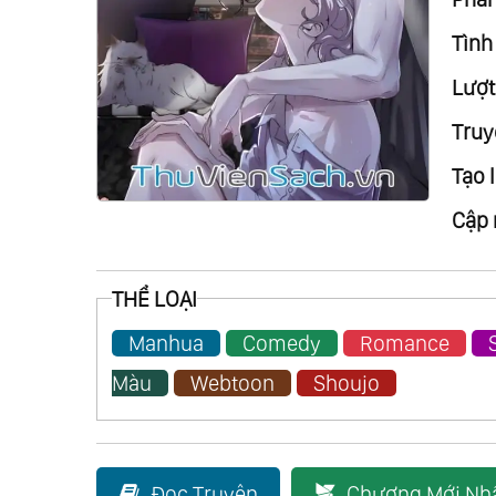
Tình 
Lượt
Truy
Tạo l
Cập 
THỂ LOẠI
Manhua
Comedy
Romance
Màu
Webtoon
Shoujo
Đọc Truyện
Chương Mới Nh