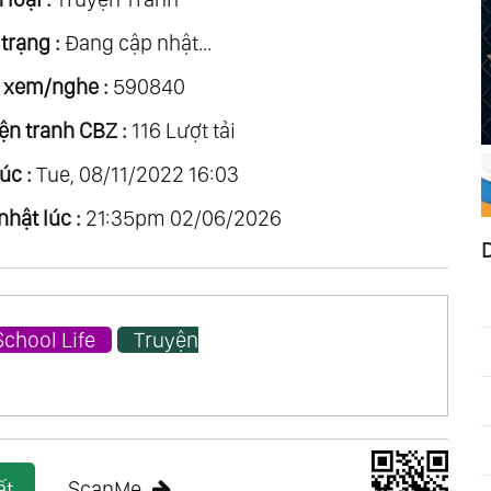
trạng :
Đang cập nhật...
 xem/nghe :
590840
ện tranh CBZ :
116 Lượt tải
úc :
Tue, 08/11/2022 16:03
nhật lúc :
21:35pm 02/06/2026
School Life
Truyện
ất
ScanMe