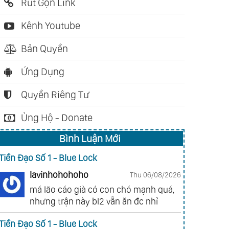
h Phúc (Vãn Tình)
Chính Mình (Miêu
Trong Tam
Rút Gọn Link
Công Tử)
Nghĩa (Hoắ
Kênh Youtube
Bản Quyền
Ứng Dụng
Quyền Riêng Tư
Ủng Hộ - Donate
Bình Luận Mới
Tiền Đạo Số 1 - Blue Lock
lavinhohohoho
Thu 06/08/2026
má lão cáo già có con chó mạnh quá,
nhưng trận này bl2 vẫn ăn đc nhỉ
Tiền Đạo Số 1 - Blue Lock