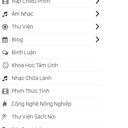
Rạp Chiếu Phim
Âm Nhạc
Thư Viện
Blog
Bình Luận
Khoa Học Tâm Linh
Nhạc Chữa Lành
Phim Thức Tỉnh
Công Nghệ Nông Nghiệp
ch nói: 05:43:12
Sách nói: 07:54:53
Sách nói: 16
Thư Viện Sách Nói
g Bình Tĩnh Càng
999 Lá Thư Gửi Cho
Tinh Hoa 