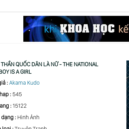
THẦN QUỐC DÂN LÀ NỮ - THE NATIONAL
OY IS A GIRL
iả :
Akama Kudo
hap :
545
ang :
15122
 dạng :
Hình Ảnh
loại :
Truyện Tranh