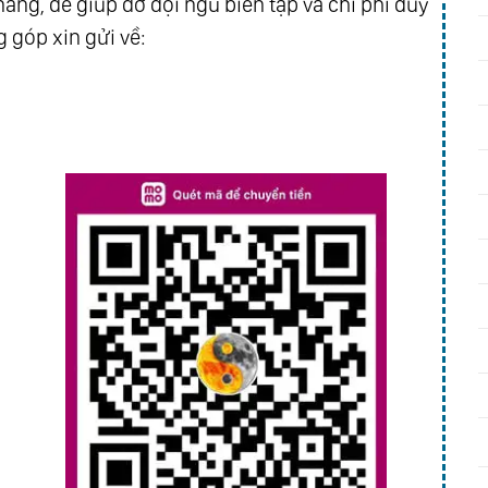
ăng, để giúp đỡ đội ngũ biên tập và chi phí duy
Chap 407
Chap 406
 góp xin gửi về:
Chap 403
Chap 402
Chap 399
Chap 398
Chap 395
Chap 394
Chap 391
Chap 390
Chap 387
Chap 386
Chap 383
Chap 382
Chap 379
Chap 378
Chap 375
Chap 374
Chap 371
Chap 370
Chap 367
Chap 366
Chap 363
Chap 362
Chap 359
Chap 358
Chap 355
Chap 354