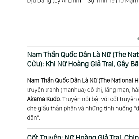
hức Tỉnh
Dịu Dàng (Lý Ái Linh)
Sự Tinh Tế (Tô Mạn)
Chap 297
Chap 296
nh Những
Chap 293
Chap 292
Tiềm Ẩn
homas)
Chap 289
Chap 288
Chap 285
Chap 284
Chap 281
Chap 280
Nam Thần Quốc Dân Là Nữ (The Natio
Chap 277
Chap 276
Cửu): Khi Nữ Hoàng Giả Trai, Gây B
Chap 273
Chap 272
Chap 269
Chap 268
Nam Thần Quốc Dân Là Nữ (The National
Chap 265
Chap 264
truyện tranh (manhua) đô thị, lãng mạn, hà
Chap 261
Chap 260
Akama Kudo
. Truyện nổi bật với cốt truyệ
Chap 257
Chap 256
che giấu thân phận và những tình huống "d
Chap 253
Chap 252
dân".
Chap 249
Chap 248
Chap 245
Chap 244
Cốt Truyện: Nữ Hoàng Giả Trai, Chi