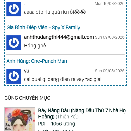
.
Mon 10/08/2026
aaaa otp riu quá riu rồi😭😭
Gia Đình Điệp Viên - Spy X Family
anhthudangthi444@gmail.com
Sun 09/08/2026
Hóng ghê
Anh Hùng: One-Punch Man
vu
Sun 09/08/2026
cai quai gi dang dien ra vay tac gia!
Đảo Hải Tặc - One Piece
CÙNG CHUYÊN MỤC
nhuquynh013ag@gmail.com
Sun 09/08/2026
Bảy Nàng Dâu (Nàng Dâu Thứ 7 Nhà Họ
Nhớ quá nhớ,nhiều lúc muốn côi mà không
Hoàng)
(Thiên Yết)
xem được phải xem rivew, giờ có cái app này
PDF - 1056 trang
đọc sướng ghê