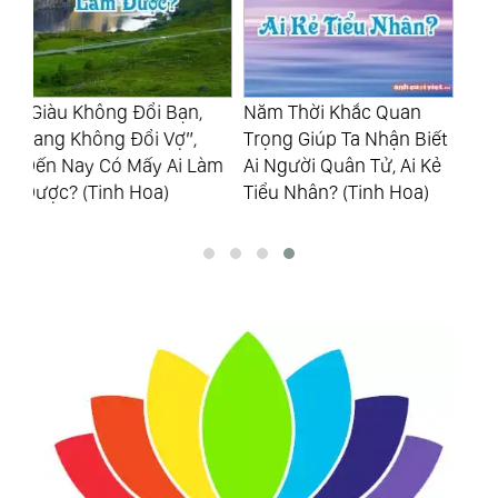
Năm Thời Khắc Quan
Đạm Bạc Là Một Loại Mỹ
Mộ
Trọng Giúp Ta Nhận Biết
Đức, Một Loại Trưởng
Hà
àm
Ai Người Quân Tử, Ai Kẻ
Thành Tựa Như Cây Lúa
Nư
Tiểu Nhân? (Tinh Hoa)
Chín Biết Cúi Đầu (Tinh
Hoa)