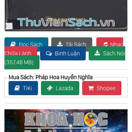
Đọc Sách
Tải Sách
Nhạc
Chữa Lành
Bình Luận
Sách Nói
(357.48 MB)
Mua Sách: Pháp Hoa Huyền Nghĩa
TiKi
Lazada
Shopee