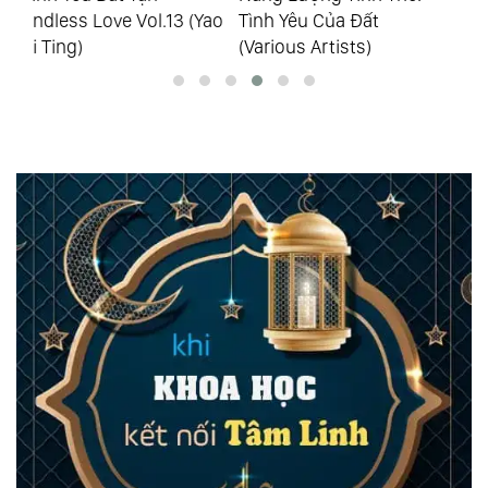
Yao
Tình Yêu Của Đất
Lời Của Núi (Various
Hồ
(Various Artists)
Artists)
Ar