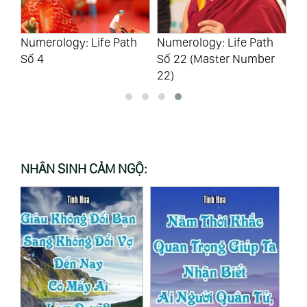
 5
Numerology: Life Path
Numerology: Life Path
Nu
Số 4
Số 22 (Master Number
Số
22)
NHÂN SINH CẢM NGỘ: