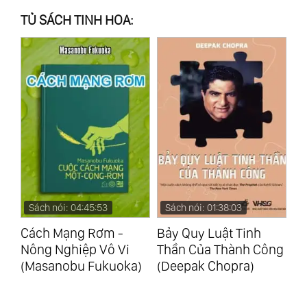
TỦ SÁCH TINH HOA:
Sách nói: 04:45:53
Sách nói: 01:38:03
S
ồn
Cách Mạng Rơm -
Bảy Quy Luật Tinh
Ng
Nông Nghiệp Vô Vi
Thần Của Thành Công
Củ
(Masanobu Fukuoka)
(Deepak Chopra)
(M