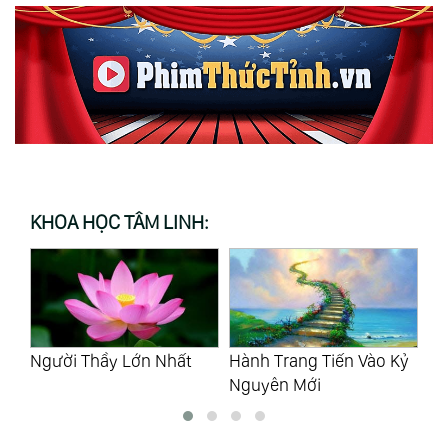
KHOA HỌC TÂM LINH:
Hành Trang Tiến Vào Kỷ
Tự Do Ý Chí
Ng
Nguyên Mới