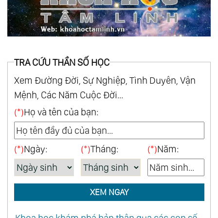
TRA CỨU THẦN SỐ HỌC
Xem Đường Đời, Sự Nghiệp, Tình Duyên, Vận
Mệnh, Các Năm Cuộc Đời...
(*)
Họ và tên của bạn:
(*)
Ngày:
(*)
Tháng:
(*)
Năm:
XEM NGAY
Khoa học khám phá bản thân qua các con số -