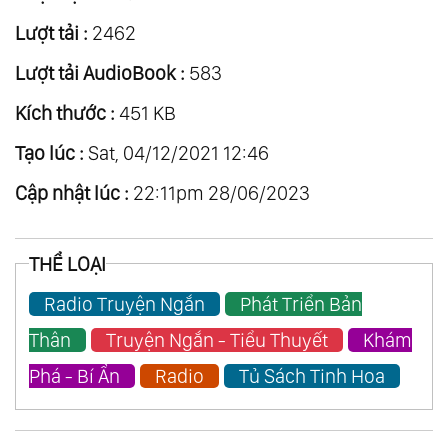
Lượt tải :
2462
Lượt tải AudioBook :
583
Kích thước :
451 KB
Tạo lúc :
Sat, 04/12/2021 12:46
Cập nhật lúc :
22:11pm 28/06/2023
THỂ LOẠI
Radio Truyện Ngắn
Phát Triển Bản
Thân
Truyện Ngắn - Tiểu Thuyết
Khám
Phá - Bí Ẩn
Radio
Tủ Sách Tinh Hoa