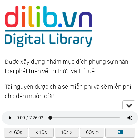
Được xây dựng nhằm mục đích phụng sự nhân
loại phát triển về Tri thức và Trí tuệ
Tài nguyên được chia sẻ miễn phí và sẽ miễn phí
cho đến muôn đời!
Website:
dilib.vn
Liên hệ:
khoahoctamlinh.vn@gmail.com
60s
10s
10s
60s
Ủng Hộ - Donate