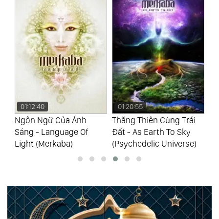
01:12:40
01:20:55
0
-
Ngôn Ngữ Của Ánh
Thăng Thiên Cùng Trái
Ph
Sáng - Language Of
Đất - As Earth To Sky
Bu
Light (Merkaba)
(Psychedelic Universe)