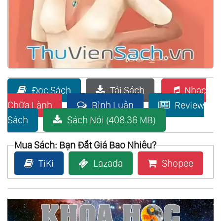
Đọc Sách
Tải Sách
Nhạc
Chữa Lành
Bình Luận
Review
Sách
Sách Nói (408.36 MB)
Mua Sách: Bạn Đắt Giá Bao Nhiêu?
TiKi
Lazada
Shopee