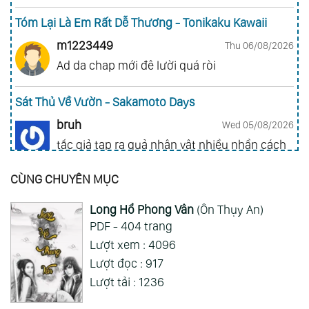
Tóm Lại Là Em Rất Dễ Thương - Tonikaku Kawaii
m1223449
Thu 06/08/2026
Ad da chap mới đê lười quá ròi
Sát Thủ Về Vườn - Sakamoto Days
bruh
Wed 05/08/2026
tắc giả tạp ra quả nhân vật nhiều nhần cách
nhiều chức năng vl
CÙNG CHUYÊN MỤC
Gia Đình Điệp Viên - Spy X Family
Long Hổ Phong Vân
(Ôn Thụy An)
ai hỏi 123
Wed 05/08/2026
PDF - 404 trang
Mong 1 ngày shop ra 2 chap
Lượt xem : 4096
Lượt đọc : 917
Xem Thêm
Lượt tải : 1236