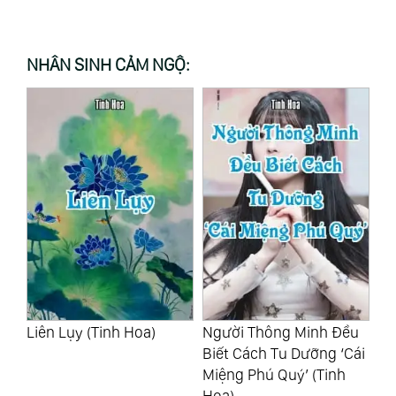
NHÂN SINH CẢM NGỘ:
ôi
Liên Lụy (Tinh Hoa)
Người Thông Minh Đều
18
Biết Cách Tu Dưỡng ‘Cái
Si
u
Miệng Phú Quý’ (Tinh
Tr
Hoa)
(T