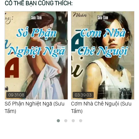
CÓ THỂ BẠN CŨNG THÍCH:
03:39:03
01:54:27
Cơm Nhà Chê Nguội (Sưu
Lấy Chồng Giàu (Sưu Tầm)
Tầm)