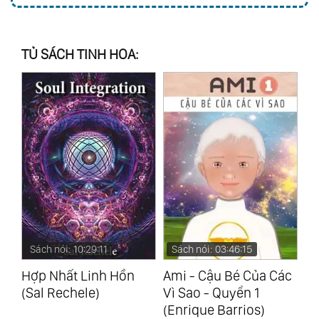
TỦ SÁCH TINH HOA:
Sách nói: 03:46:15
Sách nói: 03:44:43
S
Ami - Cậu Bé Của Các
Tự Chữa Lành (Nhiều
Th
Vì Sao - Quyển 1
Tác Giả)
(M
(Enrique Barrios)