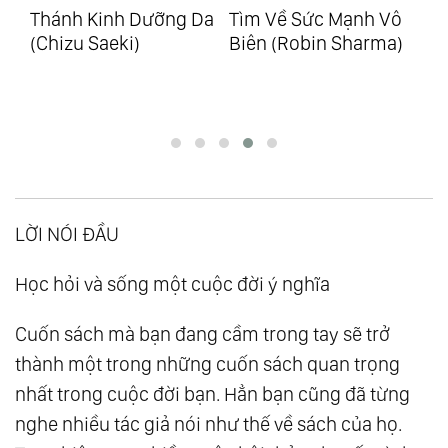
nh Dưỡng Da
Tìm Về Sức Mạnh Vô
Định Luật Murp
eki)
Biên (Robin Sharma)
Mọi Bí Mật Tâm 
Thao Túng Cuộc
Bạn (Từ Thính 
LỜI NÓI ĐẦU
Học hỏi và sống một cuộc đời ý nghĩa
Cuốn sách mà bạn đang cầm trong tay sẽ trở
thành một trong những cuốn sách quan trọng
nhất trong cuộc đời bạn. Hẳn bạn cũng đã từng
nghe nhiều tác giả nói như thế về sách của họ.