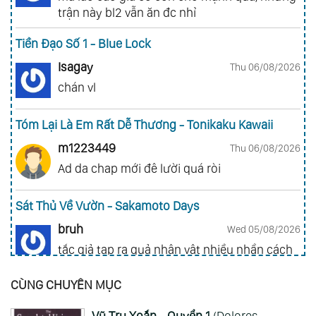
trận này bl2 vẫn ăn đc nhỉ
Tiền Đạo Số 1 - Blue Lock
Isagay
Thu 06/08/2026
chán vl
Tóm Lại Là Em Rất Dễ Thương - Tonikaku Kawaii
m1223449
Thu 06/08/2026
Ad da chap mới đê lười quá ròi
Sát Thủ Về Vườn - Sakamoto Days
bruh
Wed 05/08/2026
tắc giả tạp ra quả nhân vật nhiều nhần cách
nhiều chức năng vl
CÙNG CHUYÊN MỤC
Gia Đình Điệp Viên - Spy X Family
Vũ Trụ Xoắn - Quyển 1
(Dolores