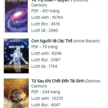
ai hỏi 123
Wed 05/08/2026
Cannon)
Mong 1 ngày shop ra 2 chap
PDF - 451 trang
Lượt xem : 16764
Xem Thêm
Lượt đọc : 4518
Lượt tải : 2980
Con Người Và Các Thể
(Annie Besant)
PDF - 75 trang
Lượt xem : 6299
Lượt đọc : 2087
Lượt tải : 1754
Từ Sau Khi Chết Đến Tái Sinh
(Dolores
Cannon)
PDF - 244 trang
Lượt xem : 13370
Lượt đọc : 4047