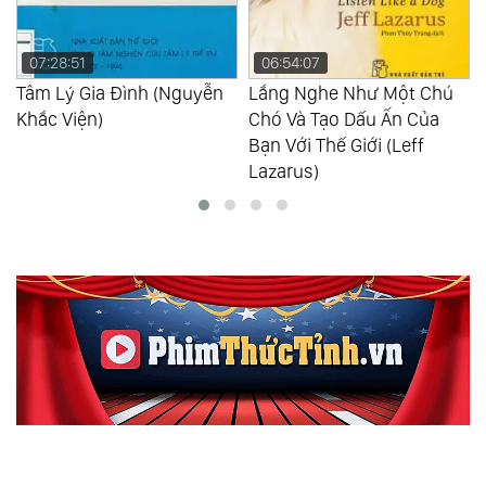
:51
06:54:07
03:41:01
ý Gia Đình (Nguyễn
Lắng Nghe Như Một Chú
Uốn Lưỡi
iện)
Chó Và Tạo Dấu Ấn Của
Nói (Bill
Bạn Với Thế Giới (Leff
Lazarus)