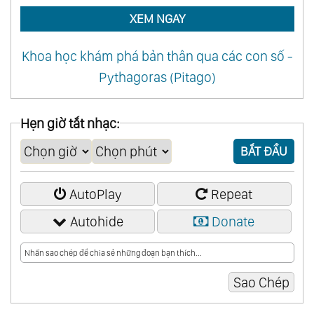
XEM NGAY
Khoa học khám phá bản thân qua các con số -
Pythagoras (Pitago)
Hẹn giờ tắt nhạc:
BẮT ĐẦU
AutoPlay
Repeat
Autohide
Donate