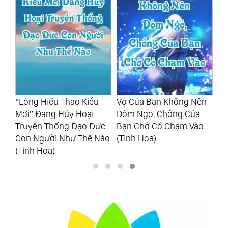
ng
“Lòng Hiếu Thảo Kiểu
Vợ Của Bạn Không Nên
Nh
Mới” Đang Hủy Hoại
Dòm Ngó, Chồng Của
Nã
oa)
Truyền Thống Đạo Đức
Bạn Chớ Có Chạm Vào
Đư
Con Người Như Thế Nào
(Tinh Hoa)
(T
(Tinh Hoa)