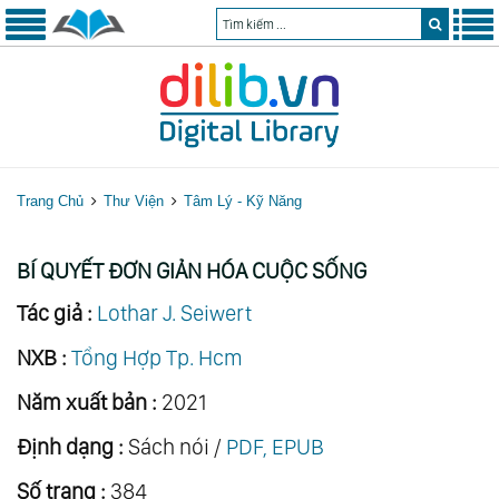
Trang Chủ
Thư Viện
Tâm Lý - Kỹ Năng
BÍ QUYẾT ĐƠN GIẢN HÓA CUỘC SỐNG
Tác giả :
Lothar J. Seiwert
NXB :
Tổng Hợp Tp. Hcm
Năm xuất bản :
2021
Định dạng :
Sách nói /
PDF, EPUB
Số trang :
384