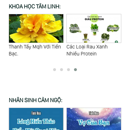
KHOA HỌC TÂM LINH:
Cô
g
Thanh Tẩy Mqh Với Tiền
Các Loại Rau Xanh
Ke
ấm
Bạc.
Nhiều Protein
NHÂN SINH CẢM NGỘ: