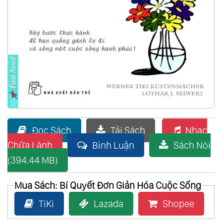
Đọc Sách
Tải Sách
Nhạc
Chữa Lành
Bình Luận
Sách Nói
(394.44 MB)
Mua Sách: Bí Quyết Đơn Giản Hóa Cuộc Sống
TiKi
Lazada
Shopee