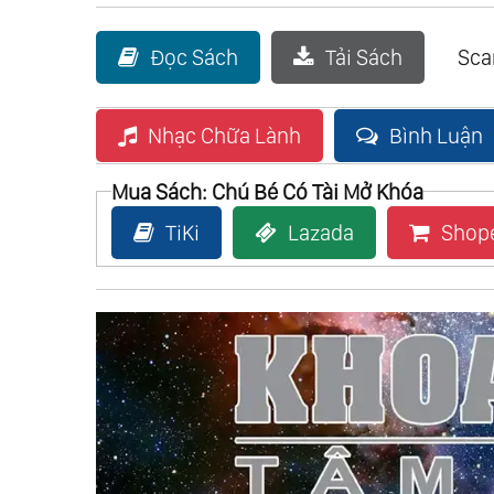
Đọc Sách
Tải Sách
Sc
Nhạc Chữa Lành
Bình Luận
Mua Sách: Chú Bé Có Tài Mở Khóa
TiKi
Lazada
Shop