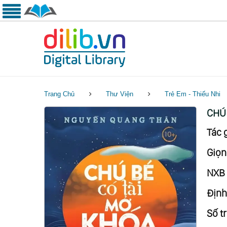
Trang Chủ
Thư Viện
Trẻ Em - Thiếu Nhi
CHÚ 
Tác g
Giọn
NXB 
Định
Số tr