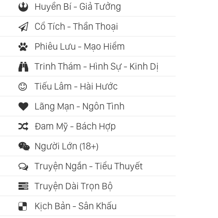
Huyền Bí - Giả Tưởng
Cổ Tích - Thần Thoại
Phiêu Lưu - Mạo Hiểm
Trinh Thám - Hình Sự - Kinh Dị
Tiếu Lâm - Hài Hước
Lãng Mạn - Ngôn Tình
Đam Mỹ - Bách Hợp
Người Lớn (18+)
Truyện Ngắn - Tiểu Thuyết
ch nói: 24:31:03
Sách nói: 02:36:30
Truyện Dài Trọn Bộ
Tiên Vấn Đáp
Kinh Địa Tạng Bồ Tát
5 Ngôn Ng
Kịch Bản - Sân Khấu
linda Panha)
Bổn Nguyện (Thích
- Dành Ch