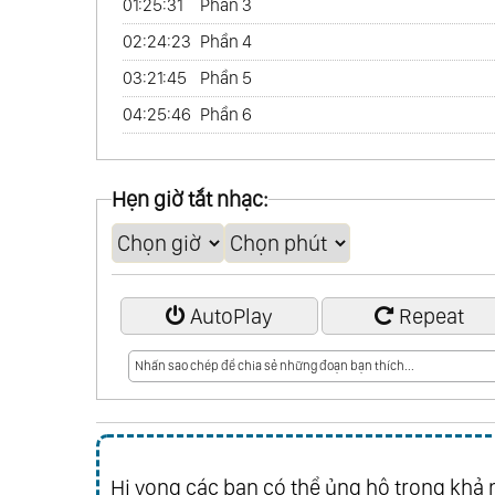
01:25:31
Phần 3
02:24:23
Phần 4
03:21:45
Phần 5
04:25:46
Phần 6
Hẹn giờ tắt nhạc:
AutoPlay
Repeat
Hi vọng các bạn có thể ủng hộ trong khả n