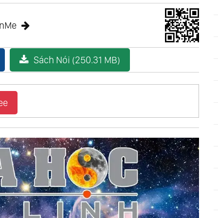
anMe
Sách Nói (250.31 MB)
ee