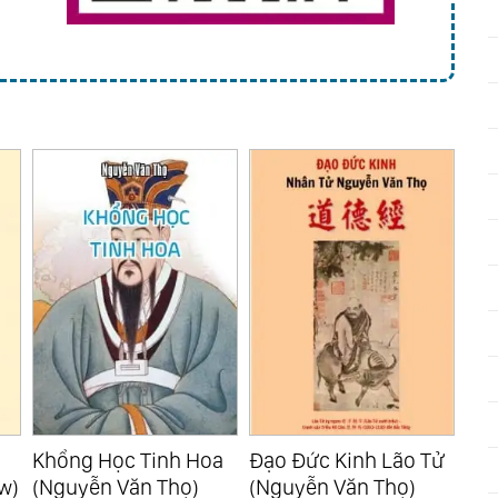
Sá
h
Khổng Học Tinh Hoa
Đạo Đức Kinh Lão Tử
Mi 
w)
(Nguyễn Văn Thọ)
(Nguyễn Văn Thọ)
(Mi