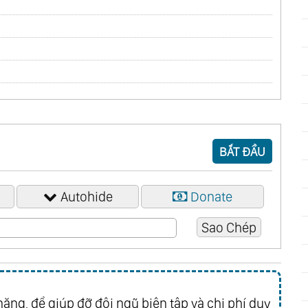
BẮT ĐẦU
Autohide
Donate
ăng, để giúp đỡ đội ngũ biên tập và chi phí duy