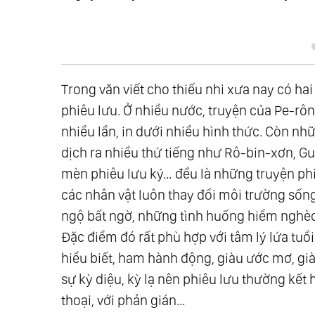
Trong văn viết cho thiếu nhi xưa nay có hai 
phiêu lưu. Ở nhiều nước, truyện của Pe-rôn,
nhiều lần, in dưới nhiều hình thức. Còn nh
dịch ra nhiều thứ tiếng như Rô-bin-xơn, Guy
mèn phiêu lưu ký… đều là những truyện phi
các nhân vật luôn thay đổi môi trường sốn
ngộ bất ngờ, những tình huống hiểm nghèo,
Đặc điểm đó rất phù hợp với tâm lý lứa tuổi 
hiểu biết, ham hành động, giàu ước mơ, gi
sự kỳ diệu, kỳ lạ nên phiêu lưu thường kết 
thoại, với phản gián…