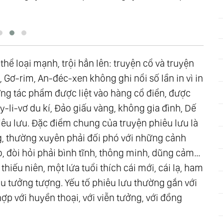
thể loại mạnh, trội hẳn lên: truyện cổ và truyện
 Gơ-rim, An-đéc-xen không ghi nổi số lần in vì in
ững tác phẩm được liệt vào hàng cổ điển, được
-li-vơ du kí, Đảo giấu vàng, không gia đình, Dế
êu lưu. Đặc điểm chung của truyện phiêu lưu là
g, thường xuyên phải đối phó với những cảnh
 đòi hỏi phải bình tĩnh, thông minh, dũng cảm…
thiếu niên, một lứa tuổi thích cái mới, cái lạ, ham
àu tưởng tượng. Yếu tố phiêu lưu thường gắn với
hợp với huyền thoại, với viễn tưởng, với đồng