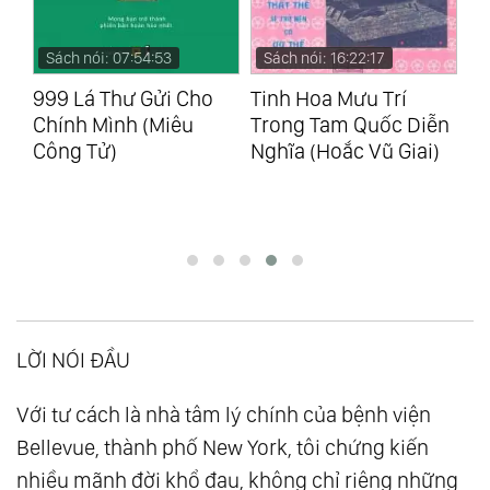
Sách nói: 07:54:53
Sách nói: 16:22:17
S
g
999 Lá Thư Gửi Cho
Tinh Hoa Mưu Trí
Đơ
h)
Chính Mình (Miêu
Trong Tam Quốc Diễn
Kh
Công Tử)
Nghĩa (Hoắc Vũ Giai)
N
LỜI NÓI ĐẦU
Với tư cách là nhà tâm lý chính của bệnh viện
Bellevue, thành phố New York, tôi chứng kiến
nhiều mãnh đời khổ đau, không chỉ riêng những