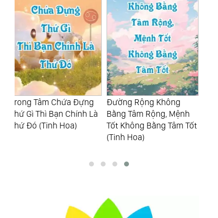
g
Đường Rộng Không
Tiết Chế Lời Nói, Nóng
Đà
Là
Bằng Tâm Rộng, Mệnh
Giận, Lắng Nghe Nhiều
Tr
Tốt Không Bằng Tâm Tốt
Hơn Là Thể Hiện Của
Nh
(Tinh Hoa)
Người Có Tu Dưỡng
Ho
(Tinh Hoa)