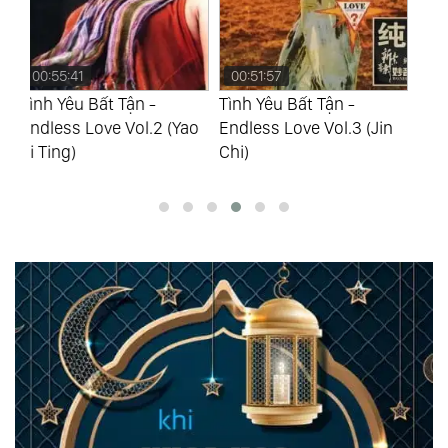
00:51:57
00:55:46
0
Tình Yêu Bất Tận -
Tình Yêu Bất Tận -
Tì
ao
Endless Love Vol.3 (Jin
Endless Love Vol.4 (Yao
En
Chi)
Si Ting)
Si