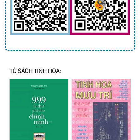
06:24:10
Chương 21: Tạo Dựng Và Duy Trì Mối Quan Hệ
06:31:21
Chương 22: Quản Lý Tài Chính
06:51:21
Chương 23: Tạo Lập Quy Tắc Ứng Xử
06:58:04
Chương 24-25-26: Làm Chủ Thời Gian - Làm
Chủ Cuộc Đời. Nghỉ Ngơi Và Vui Chơi. Thử Thách Đối
Tượng
TỦ SÁCH TINH HOA: