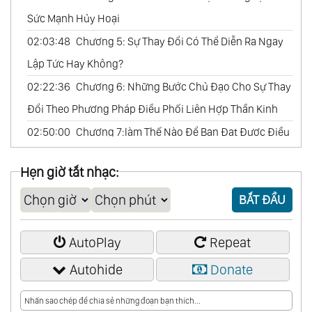
Sức Mạnh Hủy Hoại
02:03:48
Chương 5: Sự Thay Đổi Có Thể Diễn Ra Ngay
Lập Tức Hay Không?
02:22:36
Chương 6: Những Bước Chủ Đạo Cho Sự Thay
Đổi Theo Phương Pháp Điều Phối Liên Hợp Thần Kinh
02:50:00
Chương 7:làm Thế Nào Để Bạn Đạt Được Điều
Bạn Thật Sự Mong Muốn?
Hẹn giờ tắt nhạc:
03:11:41
Chương 8: Câu Hỏi Cũng Chính Là Câu Trả Lời
BẮT ĐẦU
03:39:17
Chương 9: Ngôn Từ Tạo Nên Thành Công Tột
Bậc
AutoPlay
Repeat
03:53:57
Chương 10: Sức Mạnh Của Những Ẩn Dụ
Autohide
Donate
04:07:02
Chương 11: Mười Tín Hiệu Hành Động
04:36:37
Chương 12: Đam Mê Vĩ Đại - Nền Tảng Cho