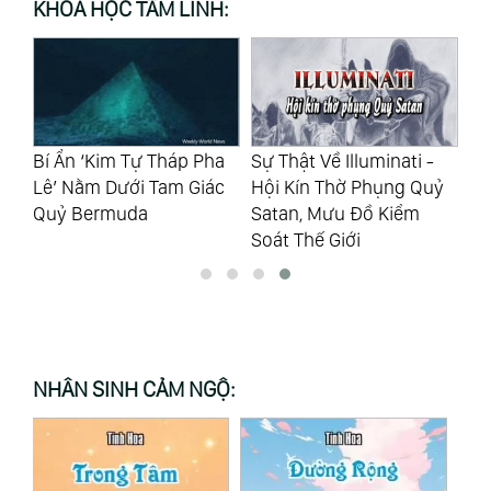
KHOA HỌC TÂM LINH:
ữu
Bí Ẩn ‘Kim Tự Tháp Pha
Sự Thật Về Illuminati -
Nh
n
Lê’ Nằm Dưới Tam Giác
Hội Kín Thờ Phụng Quỷ
Kh
Quỷ Bermuda
Satan, Mưu Đồ Kiểm
“B
Soát Thế Giới
NHÂN SINH CẢM NGỘ: