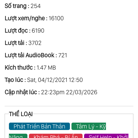
Số trang :
254
Lượt xem/nghe :
16100
Lượt đọc :
6190
Lượt tải :
3702
Lượt tải AudioBook :
721
Kích thước :
1.47 MB
Tạo lúc :
Sat, 04/12/2021 12:50
Cập nhật lúc :
22:23pm 22/03/2026
THỂ LOẠI
Phát Triển Bản Thân
Tâm Lý - Kỹ
Năng
Khám Phá - Bí Ẩn
Self Help - Khởi