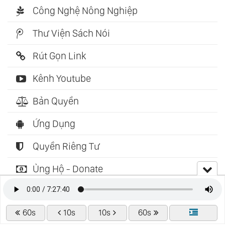
Công Nghệ Nông Nghiệp
Thư Viện Sách Nói
Rút Gọn Link
Kênh Youtube
Bản Quyền
Ứng Dụng
Quyền Riêng Tư
Ủng Hộ - Donate
Bình Luận Mới
Tiền Đạo Số 1 - Blue Lock
60s
10s
10s
60s
lavinhohohoho
Thu 06/08/2026