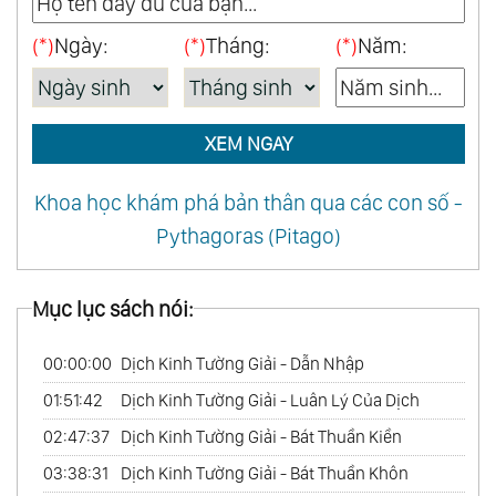
(*)
Ngày:
(*)
Tháng:
(*)
Năm:
XEM NGAY
Khoa học khám phá bản thân qua các con số -
Pythagoras (Pitago)
Mục lục sách nói:
00:00:00
Dịch Kinh Tường Giải - Dẫn Nhập
01:51:42
Dịch Kinh Tường Giải - Luân Lý Của Dịch
02:47:37
Dịch Kinh Tường Giải - Bát Thuần Kiền
03:38:31
Dịch Kinh Tường Giải - Bát Thuần Khôn