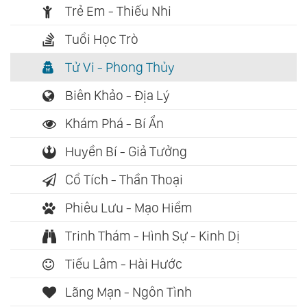
Trẻ Em - Thiếu Nhi
Tuổi Học Trò
Tử Vi - Phong Thủy
Biên Khảo - Địa Lý
Khám Phá - Bí Ẩn
Huyền Bí - Giả Tưởng
Cổ Tích - Thần Thoại
Phiêu Lưu - Mạo Hiểm
Trinh Thám - Hình Sự - Kinh Dị
Tiếu Lâm - Hài Hước
Lãng Mạn - Ngôn Tình