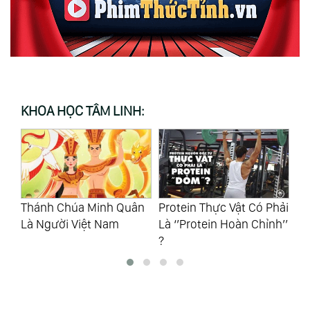
KHOA HỌC TÂM LINH:
ân
Protein Thực Vật Có Phải
Kĩ Thuật Thanh Tẩy Bằng
Cô
Là ‘’Protein Hoàn Chỉnh’’
Lá Fern
Và
?