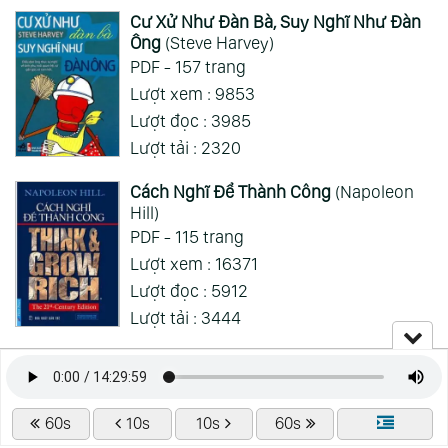
Cư Xử Như Đàn Bà, Suy Nghĩ Như Đàn
Ông
(Steve Harvey)
PDF - 157 trang
Lượt xem : 9853
Lượt đọc : 3985
Lượt tải : 2320
Cách Nghĩ Để Thành Công
(Napoleon
Hill)
PDF - 115 trang
Lượt xem : 16371
Lượt đọc : 5912
Lượt tải : 3444
Bơ Đi Mà Sống
(Mèo Xù)
PDF - 172 trang
Lượt xem : 5953
60s
10s
10s
60s
Lượt đọc : 5147