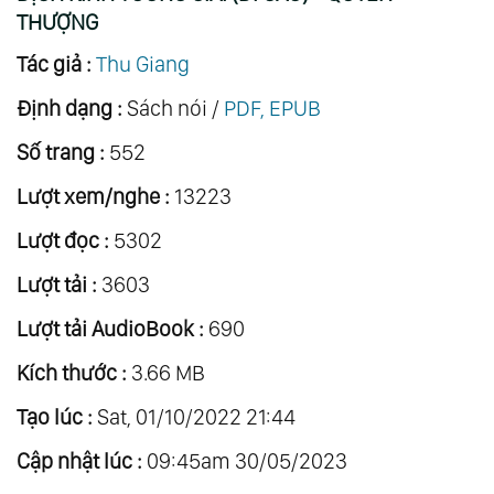
THƯỢNG
Tác giả :
Thu Giang
Định dạng :
Sách nói /
PDF, EPUB
Số trang :
552
Lượt xem/nghe :
13223
Lượt đọc :
5302
Lượt tải :
3603
Lượt tải AudioBook :
690
Kích thước :
3.66 MB
Tạo lúc :
Sat, 01/10/2022 21:44
Cập nhật lúc :
09:45am 30/05/2023