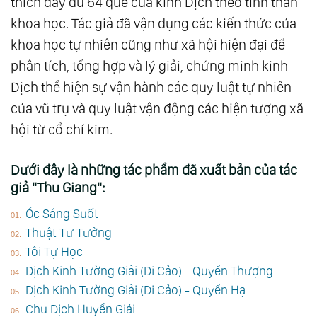
thích đầy đủ 64 quẻ của kinh Dịch theo tinh thần
khoa học. Tác giả đã vận dụng các kiến thức của
khoa học tự nhiên cũng như xã hội hiện đại để
phân tích, tổng hợp và lý giải, chứng minh kinh
Dịch thể hiện sự vận hành các quy luật tự nhiên
của vũ trụ và quy luật vận động các hiện tượng xã
hội từ cổ chí kim.
Dưới đây là những tác phẩm đã xuất bản của tác
giả "Thu Giang":
Óc Sáng Suốt
Thuật Tư Tưởng
Tôi Tự Học
Dịch Kinh Tường Giải (Di Cảo) - Quyển Thượng
Dịch Kinh Tường Giải (Di Cảo) - Quyển Hạ
Chu Dịch Huyển Giải