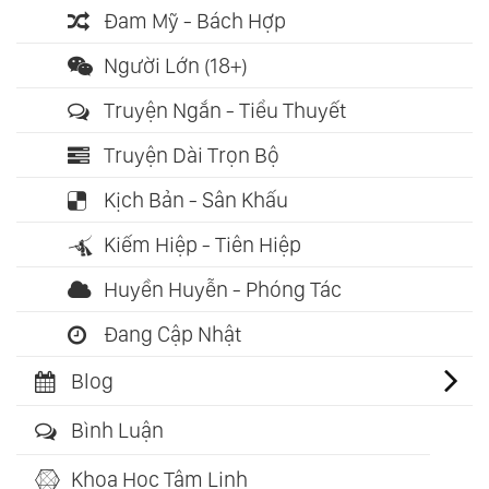
Đam Mỹ - Bách Hợp
Người Lớn (18+)
Truyện Ngắn - Tiểu Thuyết
Truyện Dài Trọn Bộ
Kịch Bản - Sân Khấu
Kiếm Hiệp - Tiên Hiệp
Huyền Huyễn - Phóng Tác
Đang Cập Nhật
Blog
Bình Luận
Khoa Học Tâm Linh