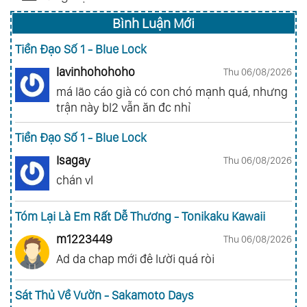
Bình Luận Mới
Tiền Đạo Số 1 - Blue Lock
lavinhohohoho
Thu 06/08/2026
má lão cáo già có con chó mạnh quá, nhưng
trận này bl2 vẫn ăn đc nhỉ
Tiền Đạo Số 1 - Blue Lock
Isagay
Thu 06/08/2026
chán vl
Tóm Lại Là Em Rất Dễ Thương - Tonikaku Kawaii
m1223449
Thu 06/08/2026
Ad da chap mới đê lười quá ròi
Sát Thủ Về Vườn - Sakamoto Days