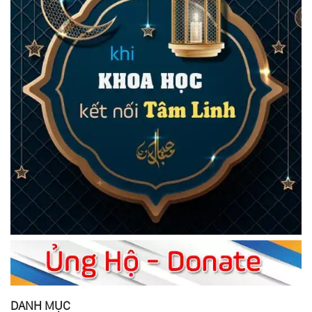
DANH MỤC