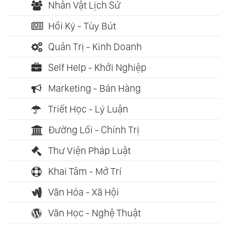
Nhân Vật Lịch Sử
Hồi Ký - Tùy Bút
Quản Trị - Kinh Doanh
Self Help - Khởi Nghiệp
Marketing - Bán Hàng
Triết Học - Lý Luận
Đường Lối - Chính Trị
Thư Viện Pháp Luật
Khai Tâm - Mở Trí
Văn Hóa - Xã Hội
Văn Học - Nghệ Thuật