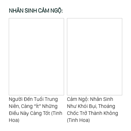
NHÂN SINH CẢM NGỘ:
Nói
Người Đến Tuổi Trung
Cảm Ngộ: Nhân Sinh
Mu
Niên, Càng “Ít” Những
Như Khói Bụi, Thoáng
Tí
)
Điều Này Càng Tốt (Tinh
Chốc Trở Thành Không
Hã
Hoa)
(Tinh Hoa)
Th
Ho