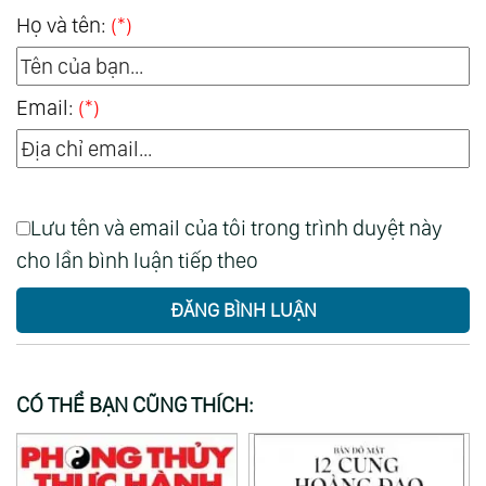
Họ và tên:
(*)
Email:
(*)
Lưu tên và email của tôi trong trình duyệt này
cho lần bình luận tiếp theo
ĐĂNG BÌNH LUẬN
CÓ THỂ BẠN CŨNG THÍCH: