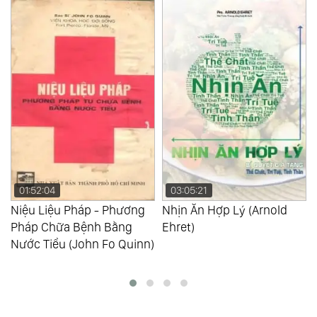
03:05:21
02:34:00
Nhịn Ăn Hợp Lý (Arnold
Phương Pháp Bấm Huyệt
Ehret)
Chữa Bệnh (Phùng Lực
)
Sinh)