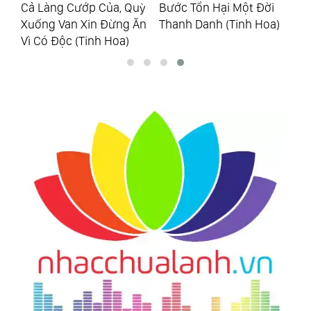
uỳ
Bước Tổn Hại Một Đời
Thành Tựa Như Cây Lúa
Nh
Ăn
Thanh Danh (Tinh Hoa)
Chín Biết Cúi Đầu (Tinh
Tr
Hoa)