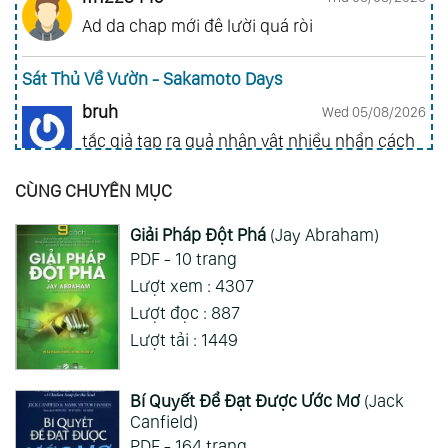
Ad da chap mới đê lười quá ròi
Sát Thủ Về Vườn - Sakamoto Days
bruh
Wed 05/08/2026
tắc giả tạp ra quả nhân vật nhiều nhần cách
nhiều chức năng vl
CÙNG CHUYÊN MỤC
Gia Đình Điệp Viên - Spy X Family
Giải Pháp Đột Phá
(Jay Abraham)
ai hỏi 123
Wed 05/08/2026
PDF - 10 trang
Mong 1 ngày shop ra 2 chap
Lượt xem : 4307
Lượt đọc : 887
Xem Thêm
Lượt tải : 1449
Bí Quyết Để Đạt Được Ước Mơ
(Jack
Canfield)
PDF - 164 trang