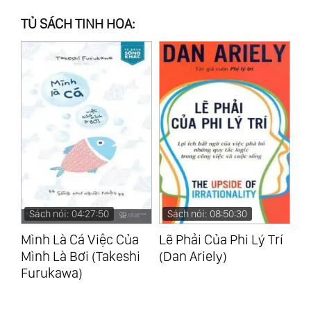
TỦ SÁCH TINH HOA:
Sách nói: 08:50:30
Sách nói: 09:41:41
S
a
Lẽ Phải Của Phi Lý Trí
Sức Mạnh Tiềm Thức
Sứ
i
(Dan Ariely)
(Joseph Murphy)
Tâ