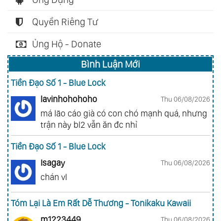
Quyền Riêng Tư
Ủng Hộ - Donate
Bình Luận Mới
Tiền Đạo Số 1 - Blue Lock
lavinhohohoho
Thu 06/08/2026
má lão cáo già có con chó mạnh quá, nhưng
trận này bl2 vẫn ăn đc nhỉ
Tiền Đạo Số 1 - Blue Lock
Isagay
Thu 06/08/2026
chán vl
Tóm Lại Là Em Rất Dễ Thương - Tonikaku Kawaii
m1223449
Thu 06/08/2026