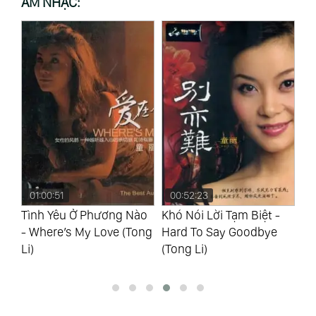
ÂM NHẠC:
00:52:23
01:00:18
0
ào
Khó Nói Lời Tạm Biệt -
Yêu Em Đừng Đi - Love
Nh
ong
Hard To Say Goodbye
Me Don’T Leave (Tong Li)
Hu
(Tong Li)