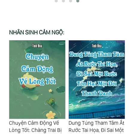
NHÂN SINH CẢM NGỘ:
Dung Túng Tham Tâm Ắt
Đạm Bạc Là Một Loại Mỹ
Nh
ị
Rước Tai Họa, Đi Sai Một
Đức, Một Loại Trưởng
Ảo