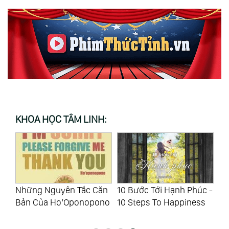
KHOA HỌC TÂM LINH:
Journey Of Souls: Hành
Đâ
ăn
10 Bước Tới Hạnh Phúc -
Trình Của Linh Hồn
“N
no
10 Steps To Happiness
Nh