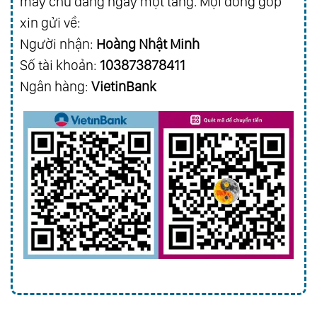
máy chủ đang ngày một tăng. Mọi đóng góp
xin gửi về:
Người nhận:
Hoàng Nhật Minh
Số tài khoản:
103873878411
Ngân hàng:
VietinBank