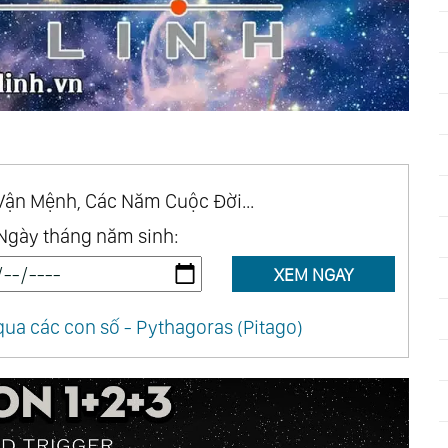
Chap 134
Chap 133
Chap 130
Chap 129
Chap 126
Chap 125
Chap 122
Chap 121
Chap 118
Chap 117
Chap 114
Chap 113
Vận Mệnh, Các Năm Cuộc Đời...
Chap 110
Chap 109
Ngày tháng năm sinh:
Chap 106
Chap 105
XEM NGAY
Chap 102
Chap 101
Chap 98
Chap 97
ua các con số - Pythagoras (Pitago)
Chap 94
Chap 93
Chap 90
Chap 89
Chap 86
Chap 85
Chap 82
Chap 81