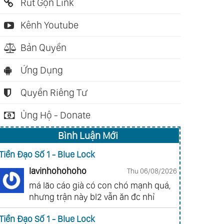
Rút Gọn Link
Kênh Youtube
Bản Quyền
Ứng Dụng
Quyền Riêng Tư
Ủng Hộ - Donate
Bình Luận Mới
Tiền Đạo Số 1 - Blue Lock
lavinhohohoho
Thu 06/08/2026
ch nói: 01:58:19
Sách nói: 0
má lão cáo già có con chó mạnh quá,
nhưng trận này bl2 vẫn ăn đc nhỉ
ông Điệp Từ Những
Thiền Định Thiết Thực
Lão Tử Đạ
ười Anh Em Trong
- Cho Sự Bình An Của
(Nguyễn D
Tiền Đạo Số 1 - Blue Lock