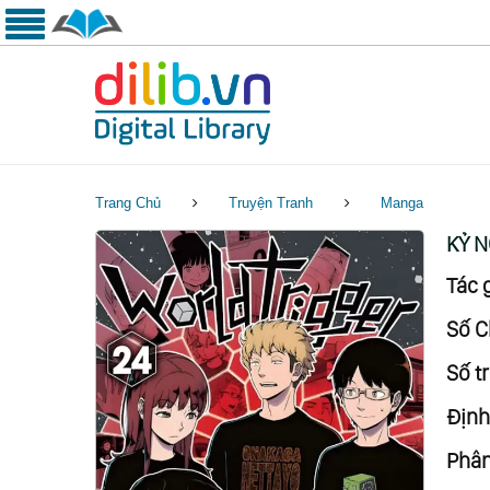
Trang Chủ
Truyện Tranh
Manga
KỶ 
Tác g
Số C
Số tr
Định
Phân 