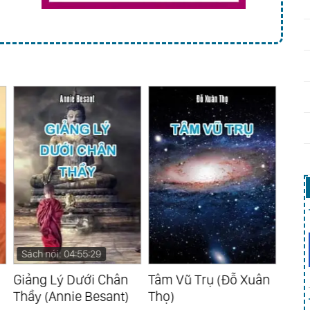
Sách nói: 04:57:14
Sá
Tâm Vũ Trụ (Đỗ Xuân
Thượng Đế Giảng
Th
)
Thọ)
Chân Lý (Đạo Cao
Ng