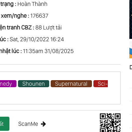
trạng :
Hoàn Thành
 xem/nghe :
176637
ện tranh CBZ :
88 Lượt tải
úc :
Sat, 29/10/2022 16:24
nhật lúc :
11:35am 31/08/2025
medy
Shounen
Supernatural
Sci-
ất
ScanMe