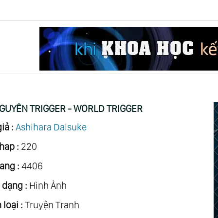
NGUYÊN TRIGGER - WORLD TRIGGER
iả :
Ashihara Daisuke
hap :
220
ang :
4406
 dạng :
Hình Ảnh
loại :
Truyện Tranh