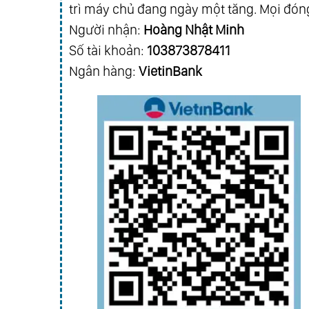
trì máy chủ đang ngày một tăng. Mọi đóng
Chap 24
Chap 23
Người nhận:
Hoàng Nhật Minh
Chap 20
Chap 19
Số tài khoản:
103873878411
Chap 16
Chap 15
Ngân hàng:
VietinBank
Chap 12
Chap 11
Chap 8
Chap 7
Chap 4
Chap 3