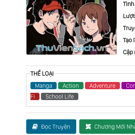
Tình 
Lượt
Truy
Tạo l
Cập 
THỂ LOẠI
Manga
Action
Adventure
Co
Fi
School Life
Đọc Truyện
Chương Mới Nh