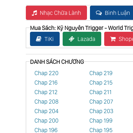
Nhạc Chữa Lành
Bình Luận
Mua Sách: Kỷ Nguyên Trigger - World Tri
TiKi
Lazada
Shop
DANH SÁCH CHƯƠNG
Chap 220
Chap 219
Chap 216
Chap 215
Chap 212
Chap 211
Chap 208
Chap 207
Chap 204
Chap 203
Chap 200
Chap 199
Chap 196
Chap 195